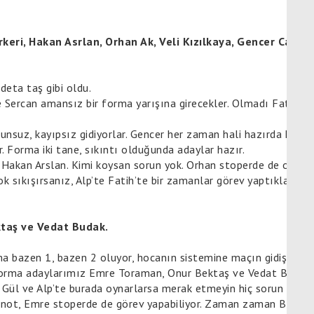
eri, Hakan Asrlan, Orhan Ak, Veli Kızılkaya, Gencer Canse
eta taş gibi oldu.
 Sercan amansız bir forma yarışına girecekler. Olmadı Fatih Gü
unsuz, kayıpsız gidiyorlar. Gencer her zaman hali hazırda küçü
. Forma iki tane, sıkıntı olduğunda adaylar hazır.
i Hakan Arslan. Kimi koysan sorun yok. Orhan stoperde de oynayabi
Çok sıkışırsanız, Alp’te Fatih’te bir zamanlar görev yaptıkları g
ktaş ve Vedat Budak.
ma bazen 1, bazen 2 oluyor, hocanın sistemine maçın gidişatına
. Forma adaylarımız Emre Toraman, Onur Bektaş ve Vedat Budak.
Gül ve Alp’te burada oynarlarsa merak etmeyin hiç sorun çıkmaz
bir not, Emre stoperde de görev yapabiliyor. Zaman zaman Bolu