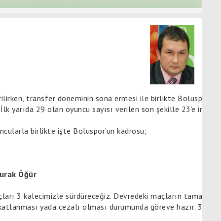
irilirken, transfer döneminin sona ermesi ile birlikte Boluspor’
 İlk yarıda 29 olan oyuncu sayısı verilen son şekille 23’e indiri
cularla birlikte işte Boluspor’un kadrosu;
Burak Öğür
açları 3 kalecimizle sürdüreceğiz. Devredeki maçların tamamın
sakatlanması yada cezalı olması durumunda göreve hazır. 3. kal