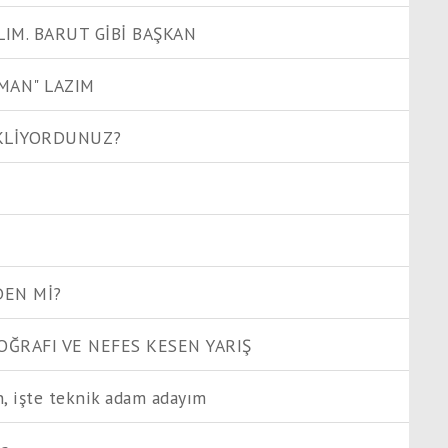
LIM. BARUT GİBİ BAŞKAN
MAN" LAZIM
EKLİYORDUNUZ?
EDEN Mİ?
TOĞRAFI VE NEFES KESEN YARIŞ
in, işte teknik adam adayım