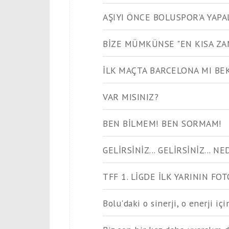
AŞIYI ÖNCE BOLUSPOR’A YAPA
BİZE MÜMKÜNSE "EN KISA ZA
İLK MAÇTA BARCELONA MI B
VAR MISINIZ?
BEN BİLMEM! BEN SORMAM!
GELİRSİNİZ... GELİRSİNİZ... N
TFF 1. LİGDE İLK YARININ FO
Bolu'daki o sinerji, o enerji iç