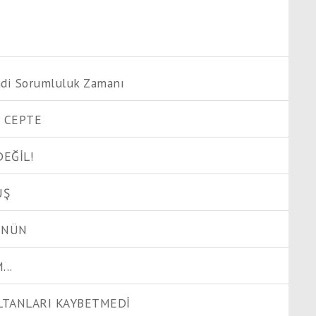
mdi Sorumluluk Zamanı
 CEPTE
DEĞİL!
UŞ
ÜNÜN
..
LTANLARI KAYBETMEDİ