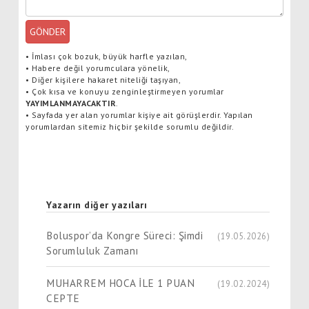
GÖNDER
•
İmlası çok bozuk, büyük harfle yazılan,
•
Habere değil yorumculara yönelik,
•
Diğer kişilere hakaret niteliği taşıyan,
•
Çok kısa ve konuyu zenginleştirmeyen yorumlar
YAYIMLANMAYACAKTIR
.
•
Sayfada yer alan yorumlar kişiye ait görüşlerdir. Yapılan
yorumlardan sitemiz hiçbir şekilde sorumlu değildir.
Yazarın diğer yazıları
Boluspor’da Kongre Süreci: Şimdi
(19.05.2026)
Sorumluluk Zamanı
MUHARREM HOCA İLE 1 PUAN
(19.02.2024)
CEPTE