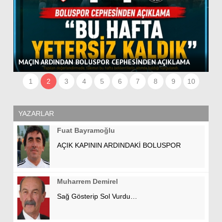
BO
MAÇIN ARDINDAN BOLUSPOR CEPHESİNDEN AÇIKLAMA
VE
1
2
3
4
5
6
7
8
9
10
YAZARLAR
Fuat Bayramoğlu
AÇIK KAPININ ARDINDAKİ BOLUSPOR
Muharrem Demirel
Sağ Gösterip Sol Vurdu…