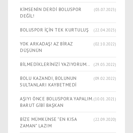
KİMSENİN DERDİ BOLUSPOR
(03.07.2023)
DEĞİL!
BOLUSPOR İÇİN TEK KURTULUŞ
(22.04.2023)
YOK ARKADAŞ! AZ BİRAZ
(02.10.2022)
DÜŞÜNÜN
BİLMEDİKLERİNİZİ YAZIYORUM...
(29.03.2022)
BOLU KAZANDI, BOLUNUN
(09.02.2022)
SULTANLARI KAYBETMEDİ
AŞIYI ÖNCE BOLUSPOR’A YAPALIM.
(10.01.2021)
BARUT GİBİ BAŞKAN
BİZE MÜMKÜNSE "EN KISA
(22.09.2020)
ZAMAN" LAZIM