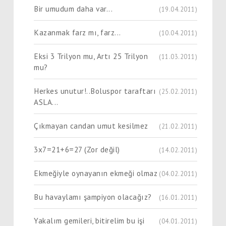
Bir umudum daha var...
(19.04.2011)
Kazanmak farz mı, farz...
(10.04.2011)
Eksi 3 Trilyon mu, Artı 25 Trilyon
(11.03.2011)
mu?
Herkes unutur!..Boluspor taraftarı
(25.02.2011)
ASLA...
Çıkmayan candan umut kesilmez
(21.02.2011)
3x7=21+6=27 (Zor değil)
(14.02.2011)
Ekmeğiyle oynayanın ekmeği olmaz
(04.02.2011)
Bu havaylamı şampiyon olacağız?
(16.01.2011)
Yakalım gemileri, bitirelim bu işi
(04.01.2011)