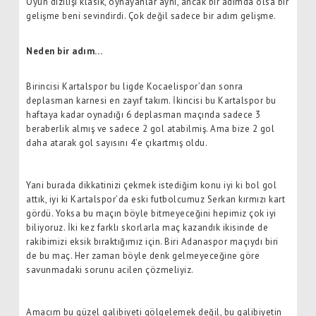
Oyun dizilişi klasik, oynayanlar aynı, ancak bir adımda olsa bir
gelişme beni sevindirdi. Çok değil sadece bir adım gelişme.
Neden bir adım…
Birincisi Kartalspor bu ligde Kocaelispor’dan sonra
deplasman karnesi en zayıf takım. İkincisi bu Kartalspor bu
haftaya kadar oynadığı 6 deplasman maçında sadece 3
beraberlik almış ve sadece 2 gol atabilmiş. Ama bize 2 gol
daha atarak gol sayısını 4’e çıkartmış oldu.
Yani burada dikkatinizi çekmek istediğim konu iyi ki bol gol
attık, iyi ki Kartalspor’da eski futbolcumuz Serkan kırmızı kart
gördü. Yoksa bu maçın böyle bitmeyeceğini hepimiz çok iyi
biliyoruz. İki kez farklı skorlarla maç kazandık ikisinde de
rakibimizi eksik bıraktığımız için. Biri Adanaspor maçıydı biri
de bu maç. Her zaman böyle denk gelmeyeceğine göre
savunmadaki sorunu acilen çözmeliyiz.
Amacım bu güzel galibiyeti gölgelemek değil, bu galibiyetin