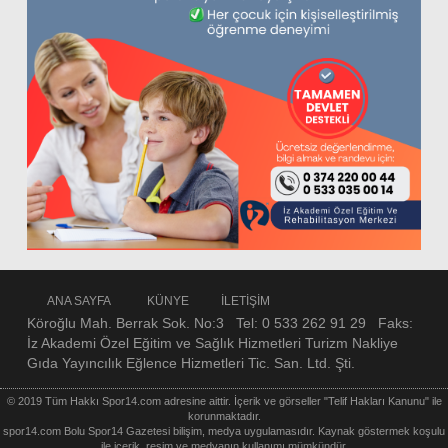
ANA SAYFA
KÜNYE
İLETİŞİM
Köroğlu Mah. Berrak Sok. No:3 Tel: 0 533 262 91 29 Faks:
İz Akademi Özel Eğitim ve Sağlık Hizmetleri Turizm Nakliye
Gıda Yayıncılık Eğlence Hizmetleri Tic. San. Ltd. Şti.
© 2019 Tüm Hakkı Spor14.com adresine aittir. İçerik ve görseller "Telif Hakları Kanunu" ile
korunmaktadır.
spor14.com Bolu Spor14 Gazetesi bilişim, medya uygulamasıdır. Kaynak göstermek koşulu
ile içerik, resim ve medyanın kullanımı mümkündür.