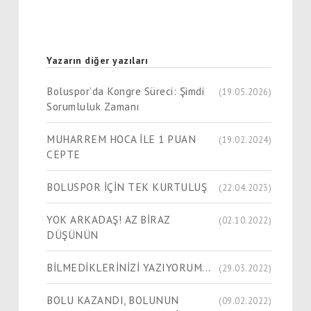
Yazarın diğer yazıları
Boluspor’da Kongre Süreci: Şimdi
(19.05.2026)
Sorumluluk Zamanı
MUHARREM HOCA İLE 1 PUAN
(19.02.2024)
CEPTE
BOLUSPOR İÇİN TEK KURTULUŞ
(22.04.2023)
YOK ARKADAŞ! AZ BİRAZ
(02.10.2022)
DÜŞÜNÜN
BİLMEDİKLERİNİZİ YAZIYORUM...
(29.03.2022)
BOLU KAZANDI, BOLUNUN
(09.02.2022)