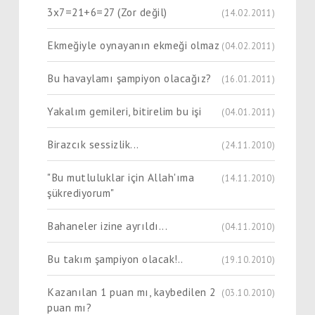
3x7=21+6=27 (Zor değil)
(14.02.2011)
Ekmeğiyle oynayanın ekmeği olmaz
(04.02.2011)
Bu havaylamı şampiyon olacağız?
(16.01.2011)
Yakalım gemileri, bitirelim bu işi
(04.01.2011)
Birazcık sessizlik...
(24.11.2010)
"Bu mutluluklar için Allah'ıma
(14.11.2010)
şükrediyorum"
Bahaneler izine ayrıldı...
(04.11.2010)
Bu takım şampiyon olacak!..
(19.10.2010)
Kazanılan 1 puan mı, kaybedilen 2
(03.10.2010)
puan mı?