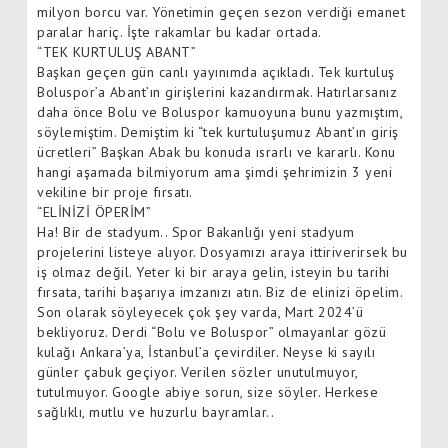
milyon borcu var. Yönetimin geçen sezon verdiği emanet
paralar hariç. İşte rakamlar bu kadar ortada.
“TEK KURTULUŞ ABANT”
Başkan geçen gün canlı yayınımda açıkladı. Tek kurtuluş
Boluspor’a Abant’ın girişlerini kazandırmak. Hatırlarsanız
daha önce Bolu ve Boluspor kamuoyuna bunu yazmıştım,
söylemiştim. Demiştim ki “tek kurtuluşumuz Abant’ın giriş
ücretleri” Başkan Abak bu konuda ısrarlı ve kararlı. Konu
hangi aşamada bilmiyorum ama şimdi şehrimizin 3 yeni
vekiline bir proje fırsatı.
“ELİNİZİ ÖPERİM”
Ha! Bir de stadyum.. Spor Bakanlığı yeni stadyum
projelerini listeye alıyor. Dosyamızı araya ittiriverirsek bu
iş olmaz değil. Yeter ki bir araya gelin, isteyin bu tarihi
fırsata, tarihi başarıya imzanızı atın. Biz de elinizi öpelim.
Son olarak söyleyecek çok şey varda, Mart 2024’ü
bekliyoruz. Derdi “Bolu ve Boluspor” olmayanlar gözü
kulağı Ankara’ya, İstanbul’a çevirdiler. Neyse ki sayılı
günler çabuk geçiyor. Verilen sözler unutulmuyor,
tutulmuyor. Google abiye sorun, size söyler. Herkese
sağlıklı, mutlu ve huzurlu bayramlar..