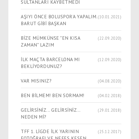
SULTANLARI KAYBETMEDİ
AŞIYI ÖNCE BOLUSPOR’A YAPALIM.
(10.01.2021)
BARUT GİBİ BAŞKAN
BİZE MÜMKÜNSE "EN KISA
(22.09.2020)
ZAMAN" LAZIM
İLK MAÇTA BARCELONA MI
(12.09.2020)
BEKLİYORDUNUZ?
VAR MISINIZ?
(04.08.2020)
BEN BİLMEM! BEN SORMAM!
(04.02.2018)
GELİRSİNİZ... GELİRSİNİZ...
(29.01.2018)
NEDEN Mİ?
TFF 1. LİGDE İLK YARININ
(25.12.2017)
FOTOĞRAFI VE NEFES KESEN