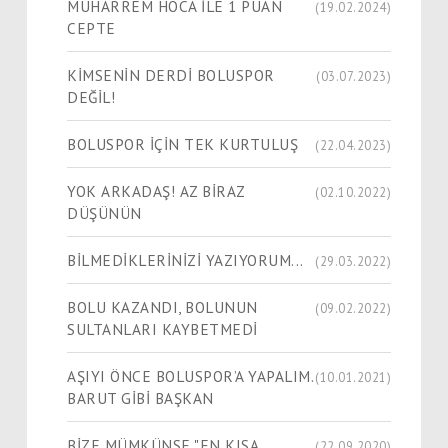
MUHARREM HOCA İLE 1 PUAN
(19.02.2024)
CEPTE
KİMSENİN DERDİ BOLUSPOR
(03.07.2023)
DEĞİL!
BOLUSPOR İÇİN TEK KURTULUŞ
(22.04.2023)
YOK ARKADAŞ! AZ BİRAZ
(02.10.2022)
DÜŞÜNÜN
BİLMEDİKLERİNİZİ YAZIYORUM...
(29.03.2022)
BOLU KAZANDI, BOLUNUN
(09.02.2022)
SULTANLARI KAYBETMEDİ
AŞIYI ÖNCE BOLUSPOR’A YAPALIM.
(10.01.2021)
BARUT GİBİ BAŞKAN
BİZE MÜMKÜNSE "EN KISA
(22.09.2020)