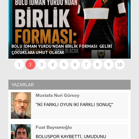
Lİ
BOLU İDMAN YURDU’NDAN BİRLİK FORMASI: GELİRİ
BO
ÇOCUKLARA UMUT OLACAK
AK
1
2
3
4
5
6
7
8
9
10
YAZARLAR
Mustafa Nuri Gürsoy
"İKİ FARKLI OYUN İKİ FARKLI SONUÇ"
Fuat Bayramoğlu
BOLUSPOR KAYBETTİ, UMUDUNU