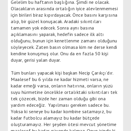
Gelelim bu haftanın başlığına. Şimdi ne olacak.
Olacakların arasında ortalığın iyice alevlenmemesi
için birileri biraz kıpırdayacak. Önce basını karşısına
alıp, bir güzel konuşacak. Aradaki sıkıntıları
tamamen yok edecek. Sonra aynı basına
açıklamasını yaparak, hedefin sadece ilk altı
olduğunu, bunun için kenetlenme zamanı olduğunu
söyleyecek. Zaten basın olmasa kim ne derse kendi
kendine konuşmuş olur. Onu da en fazla 50 kişi
duyar, gerisi yalan duyar.
Tüm bunları yapacak kişi başkan Necip Çarıkçı’dır.
Maalesef bu 6 yılda ne kadar hizmeti varsa, ne
kadar emeği varsa, onların hatırına, onların yüzü
suyu hürmetine öncelikle ortalıktaki sıkıntıları tek
tek çözecek, bizde her zaman olduğu gibi ona
yardım edeceğiz.
Yapılması gereken sadece bu.
Yoksa ki seneye bu kadar kombine satamayız, bu
kadar futbolcu alamayız bu kadar bütçede
oluşturamayız. Her şeyden ötesi mevcut yönetime
maalesef bu kadar güvende kalmaz. Onun içindir ki,