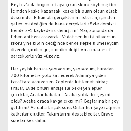
Beykoz’a da bugün ortaya çıkan skoru söylemiştim.
İçimden keşke kazansak, keşke bir puan olsun alsak
desem de “Erhan abi gerçekleri mi istersin, içimden
geleni mi dediğim de bana gerçekleri söyle demişti.
Bende 2-1 kaybederiz demiştim” Maç sonunda da
Erhan abi beni arayarak “Vedat sen bu işi biliyorsun,
skoru yine bildin dediğinde bende keşke bilmeseydim
diyerek içimden geçirmedim değil. Ama maalesef
gerçeklerle yüz yüzeyiz.
Her şey bir kenara yanıyorum, yanıyorum, buradan
700 kilometre
yolu kat ederek Adana’ya giden
taraftara yanıyorum. Ceplerde kıt kanat birkaç
liralar, Evde onları endişe ile bekleyen eşler,
çocuklar, Analar babalar… Acaba yolda bir şey mi
oldu? Acaba orada kavga çıktı mı? Başlarına bir şey
geldi mi? Ve daha birçok soru. Onlar her şeye rağmen
kalktılar gittiler. Takımlarını desteklediler. Bravo
size bir kez daha.