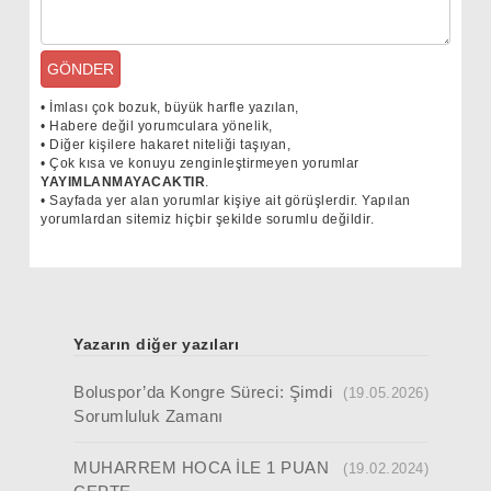
GÖNDER
•
İmlası çok bozuk, büyük harfle yazılan,
•
Habere değil yorumculara yönelik,
•
Diğer kişilere hakaret niteliği taşıyan,
•
Çok kısa ve konuyu zenginleştirmeyen yorumlar
YAYIMLANMAYACAKTIR
.
•
Sayfada yer alan yorumlar kişiye ait görüşlerdir. Yapılan
yorumlardan sitemiz hiçbir şekilde sorumlu değildir.
Yazarın diğer yazıları
Boluspor’da Kongre Süreci: Şimdi
(19.05.2026)
Sorumluluk Zamanı
MUHARREM HOCA İLE 1 PUAN
(19.02.2024)