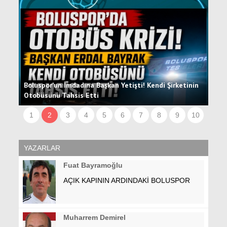
Boluspor'un İmdadına Başkan Yetişti! Kendi Şirketinin
Otobüsünü Tahsis Etti
Hüc
1
2
3
4
5
6
7
8
9
10
YAZARLAR
Fuat Bayramoğlu
AÇIK KAPININ ARDINDAKİ BOLUSPOR
Muharrem Demirel