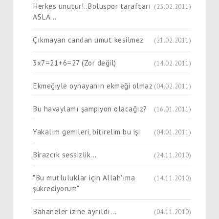
Herkes unutur!..Boluspor taraftarı
(25.02.2011)
ASLA...
Çıkmayan candan umut kesilmez
(21.02.2011)
3x7=21+6=27 (Zor değil)
(14.02.2011)
Ekmeğiyle oynayanın ekmeği olmaz
(04.02.2011)
Bu havaylamı şampiyon olacağız?
(16.01.2011)
Yakalım gemileri, bitirelim bu işi
(04.01.2011)
Birazcık sessizlik...
(24.11.2010)
"Bu mutluluklar için Allah'ıma
(14.11.2010)
şükrediyorum"
Bahaneler izine ayrıldı...
(04.11.2010)