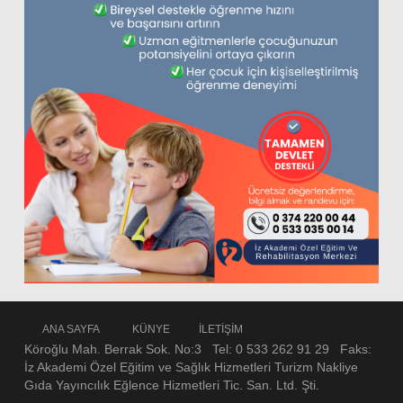
ANA SAYFA
KÜNYE
İLETİŞİM
Köroğlu Mah. Berrak Sok. No:3 Tel: 0 533 262 91 29 Faks:
İz Akademi Özel Eğitim ve Sağlık Hizmetleri Turizm Nakliye
Gıda Yayıncılık Eğlence Hizmetleri Tic. San. Ltd. Şti.