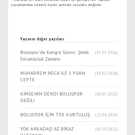
yorumlardan sitemiz hiçbir şekilde sorumlu değildir.
Yazarın diğer yazıları
Boluspor’da Kongre Süreci: Şimdi
(19.05.2026)
Sorumluluk Zamanı
MUHARREM HOCA İLE 1 PUAN
(19.02.2024)
CEPTE
KİMSENİN DERDİ BOLUSPOR
(03.07.2023)
DEĞİL!
BOLUSPOR İÇİN TEK KURTULUŞ
(22.04.2023)
YOK ARKADAŞ! AZ BİRAZ
(02.10.2022)