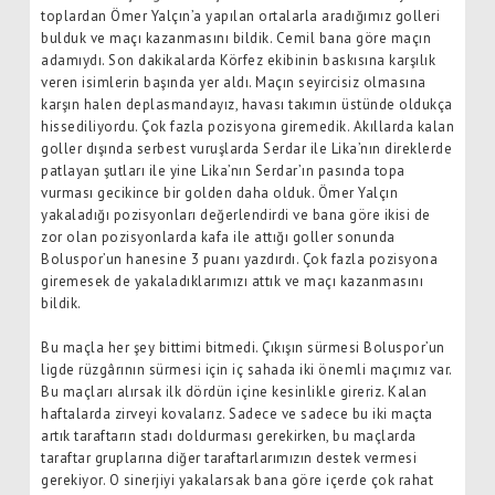
toplardan Ömer Yalçın’a yapılan ortalarla aradığımız golleri
bulduk ve maçı kazanmasını bildik. Cemil bana göre maçın
adamıydı. Son dakikalarda Körfez ekibinin baskısına karşılık
veren isimlerin başında yer aldı. Maçın seyircisiz olmasına
karşın halen deplasmandayız, havası takımın üstünde oldukça
hissediliyordu. Çok fazla pozisyona giremedik. Akıllarda kalan
goller dışında serbest vuruşlarda Serdar ile Lika’nın direklerde
patlayan şutları ile yine Lika’nın Serdar’ın pasında topa
vurması gecikince bir golden daha olduk. Ömer Yalçın
yakaladığı pozisyonları değerlendirdi ve bana göre ikisi de
zor olan pozisyonlarda kafa ile attığı goller sonunda
Boluspor’un hanesine 3 puanı yazdırdı. Çok fazla pozisyona
giremesek de yakaladıklarımızı attık ve maçı kazanmasını
bildik.
Bu maçla her şey bittimi bitmedi. Çıkışın sürmesi Boluspor’un
ligde rüzgârının sürmesi için iç sahada iki önemli maçımız var.
Bu maçları alırsak ilk dördün içine kesinlikle gireriz. Kalan
haftalarda zirveyi kovalarız. Sadece ve sadece bu iki maçta
artık taraftarın stadı doldurması gerekirken, bu maçlarda
taraftar gruplarına diğer taraftarlarımızın destek vermesi
gerekiyor. O sinerjiyi yakalarsak bana göre içerde çok rahat