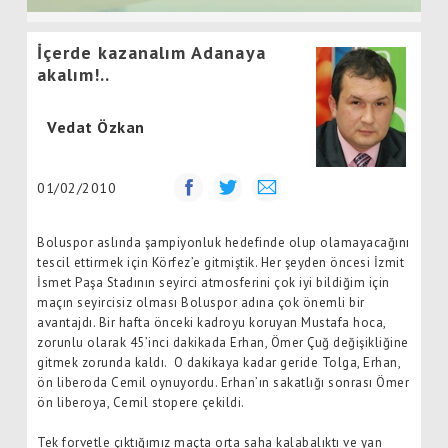
İçerde kazanalım Adanaya
akalım!..
Vedat Özkan
01/02/2010
Boluspor aslında şampiyonluk hedefinde olup olamayacağını
tescil ettirmek için Körfez’e gitmiştik. Her şeyden öncesi İzmit
İsmet Paşa Stadının seyirci atmosferini çok iyi bildiğim için
maçın seyircisiz olması Boluspor adına çok önemli bir
avantajdı. Bir hafta önceki kadroyu koruyan Mustafa hoca,
zorunlu olarak 45’inci dakikada Erhan, Ömer Çuğ değişikliğine
gitmek zorunda kaldı.
O dakikaya kadar geride Tolga, Erhan,
ön liberoda Cemil oynuyordu. Erhan’ın sakatlığı sonrası Ömer
ön liberoya, Cemil stopere çekildi.
Tek forvetle çıktığımız maçta orta saha kalabalıktı ve yan