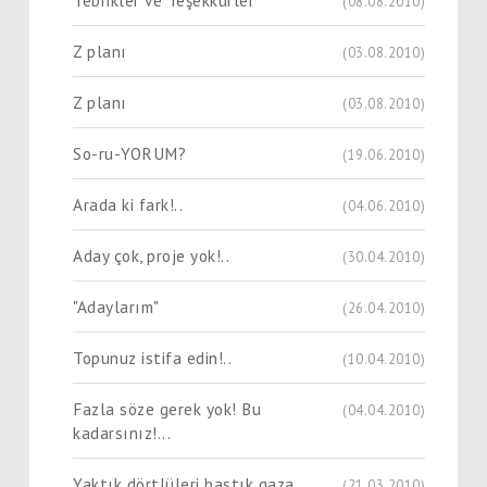
Tebrikler ve Teşekkürler
(08.08.2010)
Z planı
(03.08.2010)
Z planı
(03.08.2010)
So-ru-YORUM?
(19.06.2010)
Arada ki fark!..
(04.06.2010)
Aday çok, proje yok!..
(30.04.2010)
"Adaylarım"
(26.04.2010)
Topunuz istifa edin!..
(10.04.2010)
Fazla söze gerek yok! Bu
(04.04.2010)
kadarsınız!...
Yaktık dörtlüleri bastık gaza
(21.03.2010)