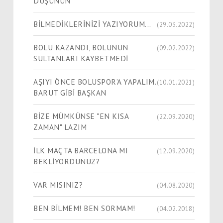
DÜŞÜNÜN
BİLMEDİKLERİNİZİ YAZIYORUM...
(29.03.2022)
BOLU KAZANDI, BOLUNUN
(09.02.2022)
SULTANLARI KAYBETMEDİ
AŞIYI ÖNCE BOLUSPOR’A YAPALIM.
(10.01.2021)
BARUT GİBİ BAŞKAN
BİZE MÜMKÜNSE "EN KISA
(22.09.2020)
ZAMAN" LAZIM
İLK MAÇTA BARCELONA MI
(12.09.2020)
BEKLİYORDUNUZ?
VAR MISINIZ?
(04.08.2020)
BEN BİLMEM! BEN SORMAM!
(04.02.2018)