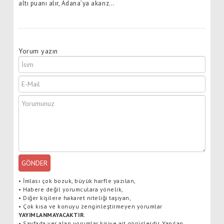
altı puanı alır, Adana’ya akarız…
Yorum yazın
GÖNDER
•
İmlası çok bozuk, büyük harfle yazılan,
•
Habere değil yorumculara yönelik,
•
Diğer kişilere hakaret niteliği taşıyan,
•
Çok kısa ve konuyu zenginleştirmeyen yorumlar
YAYIMLANMAYACAKTIR
.
•
Sayfada yer alan yorumlar kişiye ait görüşlerdir. Yapılan