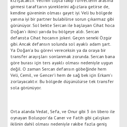
kızışacaktır. Veli’nin topla rakip forvetlerin arasına
girmesi taraftarın yüreklerini ağızlara getirse de,
kendine güveninin olması gayet iyi. Veli bu bölgede
yanına iyi bir partner bulabilirse sorun çıkarmaz gibi
görünüyor. Sol bekte Sercan ile başlayan Cihat hoca
Doğan'ı ikinci yarıda bu bölgeye aldı. Sercan
defansta Cihat hocanın jokeri. Geçen seneki Özgür
gibi. Ancak defansın solunda sol ayaklı adam şart.
Ya Doğan'a bu görevi vereceksin ya da oraya bir
transfer arayışları sonlanmak zorunda. Sercan bana
göre burası için ters ayaklı olması nedeniyle uygun
değil. O zaman Sercan defansın göbeğinde hem
Veli, Cemil, ve Gencer'i hem de sağ bek için Erkam'ı
zorlayacaktır. Bu bölgede düşünülürse tek transfer
sola görünüyor.
Orta alanda Vedat, Sefa, ve Onur gibi 3 ön libero ile
oynayan Boluspor'da Caner ve Fatih gibi çalışkan
ikilinin dahil olması nedeniyle rakibe fazla geniş