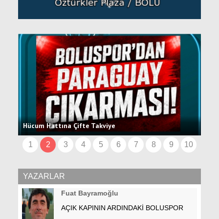
nin
BAŞ
Hücum Hattına Çifte Takviye
ETT
1
2
3
4
5
6
7
8
9
10
YAZARLAR
Fuat Bayramoğlu
AÇIK KAPININ ARDINDAKİ BOLUSPOR