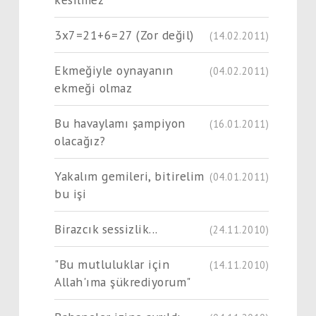
3x7=21+6=27 (Zor değil)
(14.02.2011)
Ekmeğiyle oynayanın
(04.02.2011)
ekmeği olmaz
Bu havaylamı şampiyon
(16.01.2011)
olacağız?
Yakalım gemileri, bitirelim
(04.01.2011)
bu işi
Birazcık sessizlik...
(24.11.2010)
"Bu mutluluklar için
(14.11.2010)
Allah'ıma şükrediyorum"