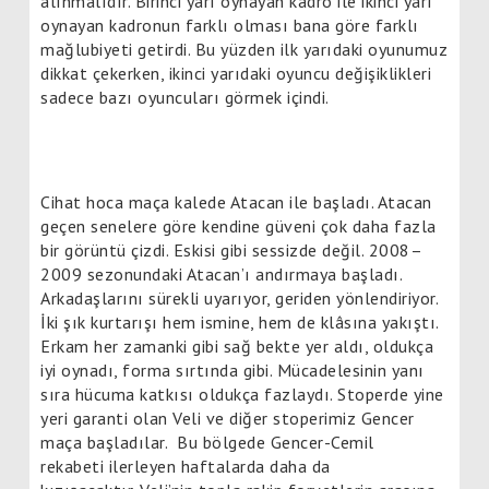
alınmalıdır. Birinci yarı oynayan kadro ile ikinci yarı
oynayan kadronun farklı olması bana göre farklı
mağlubiyeti getirdi. Bu yüzden ilk yarıdaki oyunumuz
dikkat çekerken, ikinci yarıdaki oyuncu değişiklikleri
sadece bazı oyuncuları görmek içindi.
Cihat hoca maça kalede Atacan ile başladı. Atacan
geçen senelere göre kendine güveni çok daha fazla
bir görüntü çizdi. Eskisi gibi sessizde değil. 2008–
2009 sezonundaki Atacan’ı andırmaya başladı.
Arkadaşlarını sürekli uyarıyor, geriden yönlendiriyor.
İki şık kurtarışı hem ismine, hem de klâsına yakıştı.
Erkam her zamanki gibi sağ bekte yer aldı, oldukça
iyi oynadı, forma sırtında gibi. Mücadelesinin yanı
sıra hücuma katkısı oldukça fazlaydı. Stoperde yine
yeri garanti olan Veli ve diğer stoperimiz Gencer
maça başladılar. Bu bölgede Gencer-Cemil
rekabeti ilerleyen haftalarda daha da