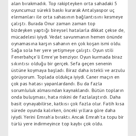
alan bırakmadık. Top rakipteyken orta sahadaki 5
oyuncumuz sürekli baskı kurarak Antalyaspor uç
elemanları ile orta sahasının bağlantısını kesmeye
çalıştı. Burada Onur zaman zaman top
bizdeyken yaptığı bireysel hatalarla dikkat çekse de,
mücadelesi iyiydi. Vedat savunmanın hemen önünde
oynamasına karşın sahanın en çok koşan ismi oldu.
Sağa sola her yere yetişmeye çalıştı. Oyun stili
Fenerbahçe’li Emre’ye benziyor. Oyun kurmada biraz
sıkıntısı olduğu bir gerçek. Sefa geçen senenin
üstüne koymaya başladı. Biraz daha istekli ve arzulu
görüyorum. Toplada oldukça iyiydi. Caner maçın en
çok pas hatası yapanlardandı. Bu da fazla
sorumluluk almasından kaynaklandı. Bütün topların
onda buluşması, hata riskini de fazlalaştırdı. Daha
basit oynayabilirse, katkısı çok fazla olur. Fatih kısa
sürede oyunda kalırken, önceki yıllara göre daha
iyiydi. Yerini Emrah’a bıraktı. Ancak Emrah’ta topu bir
türlü yere indirmeyince top kaybı çok oldu.