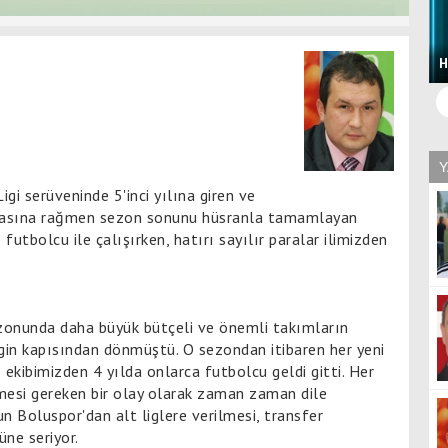
Boluspor'un İmdadına Başkan Yetişti! Kendi Şirketinin
Otobüsünü Tahsis Etti
H
Y
gi serüveninde 5'inci yılına giren ve
nmasına rağmen sezon sonunu hüsranla tamamlayan
futbolcu ile çalışırken, hatırı sayılır paralar ilimizden
sezonunda daha büyük bütçeli ve önemli takımların
ligin kapısından dönmüştü. O sezondan itibaren her yeni
lı ekibimizden 4 yılda onlarca futbolcu geldi gitti. Her
ilmesi gereken bir olay olarak zaman zaman dile
un Boluspor'dan alt liglere verilmesi, transfer
üne seriyor.