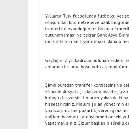
Yıllarca Türk futbolunda futbolcu yetişt
oluşumdan kilometrelerce uzak bir görüntü
isimleri ile övündüğümüz Gökhan Emreciksi
tutunamaması ve tekrar Bank Asya Birinci
ile isimlerinin anılıyor olması, daha o h
Geçtiğimiz yıl kadroda bulunan Erdem ile 
anlamda bir arpa boyu yolu alamadığımız
Şimdi buradan transfer komitesine ve tekni
Elinizde dosyalar, cebinizde listeler, gizl
kolaylıklar versin. Umarım yukarıda ki 
hissettirirsiniz. Malum şu an yönetimin en
yapacağınız her pazarlık, vereceğiniz her
sağlam basmalı, iyi düşünmeli önceki yıl
yaşatmalısınız. Sizler başkanın sürekli 