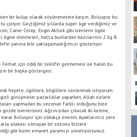
iren bir kulüp olarak söylenmesine karşın, Boluspor bu
 çiziyor. Geçtiğimiz yıllarda süper lige verdiğimiz ve
n, Caner Celep, Engin Aktürk gibi isimlerin ligde
 ligine dönmeleri, hatta bunlardan bazılarının 2.lig B
edefin yanına bile yaklaşamadığımızı gösteriyor.
Ferhat için ciddi bir teklifin gelmemesi ise halen bu
ın bir başka göstergesi.
k heyete, ilgililere, bilgililere seslenmek istiyorum.
i gizli görüşmeler pazarlıklar yaparken, Allah sizlere
hataları yapmadan bu sezonun farklı olduğunu bize
 gözde isimlerisiniz. Ağzınızdan çıkacak iki kelime,
 karar Boluspor için oldukça önemli. Ayaklarımız yere
larla alakası olmayan bir sezonu bizlere
dediği gibi bizim emanet paramızı yönetiyorsunuz.