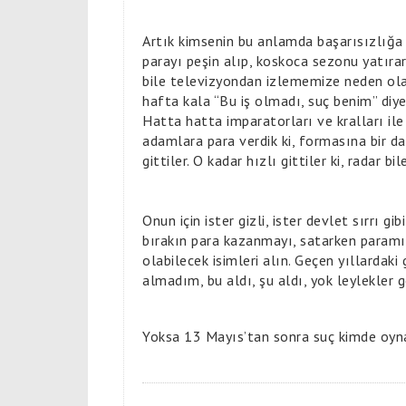
Artık kimsenin bu anlamda başarısızlığa
parayı peşin alıp, koskoca sezonu yatırar
bile televizyondan izlememize neden olan
hafta kala “Bu iş olmadı, suç benim” diye
Hatta hatta imparatorları ve kralları ile
adamlara para verdik ki, formasına bir 
gittiler. O kadar hızlı gittiler ki, radar b
Onun için ister gizli, ister devlet sırrı 
bırakın para kazanmayı, satarken paramız
olabilecek isimleri alın. Geçen yıllarda
almadım, bu aldı, şu aldı, yok leylekler 
Yoksa 13 Mayıs’tan sonra suç kimde oyna