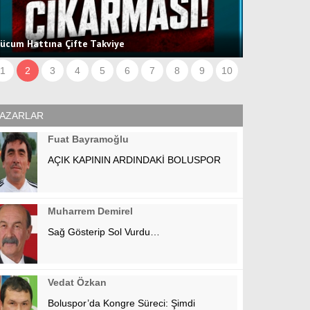
BAŞKAN BAYR
ücum Hattına Çifte Takviye
ETTİ
1
2
3
4
5
6
7
8
9
10
AZARLAR
Fuat Bayramoğlu
AÇIK KAPININ ARDINDAKİ BOLUSPOR
Muharrem Demirel
Sağ Gösterip Sol Vurdu…
Vedat Özkan
Boluspor’da Kongre Süreci: Şimdi