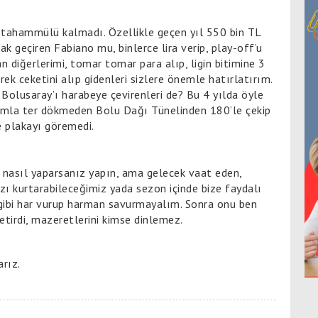
 tahammülü kalmadı. Özellikle geçen yıl 550 bin TL
ak geçiren Fabiano mu, binlerce lira verip, play-off’u
 diğerlerimi, tomar tomar para alıp, ligin bitimine 3
rek ceketini alıp gidenleri sizlere önemle hatırlatırım.
 Bolusaray’ı harabeye çevirenleri de? Bu 4 yılda öyle
damla ter dökmeden Bolu Dağı Tünelinden 180’le çekip
ile plakayı göremedi.
gibi nasıl yaparsanız yapın, ama gelecek vaat eden,
ı kurtarabileceğimiz yada sezon içinde bize faydalı
ki gibi har vurup harman savurmayalım. Sonra onu ben
getirdi, mazeretlerini kimse dinlemez.
rız.