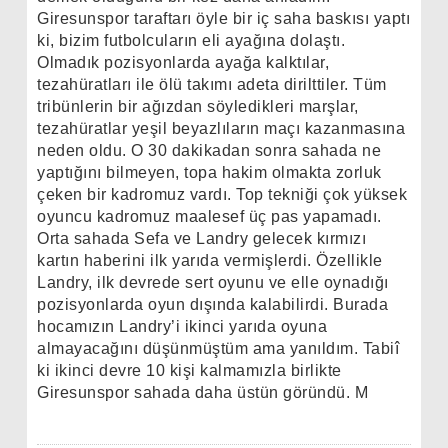
Giresunspor taraftarı öyle bir iç saha baskısı yaptı
ki, bizim futbolcuların eli ayağına dolaştı.
Olmadık pozisyonlarda ayağa kalktılar,
tezahüratları ile ölü takımı adeta dirilttiler. Tüm
tribünlerin bir ağızdan söyledikleri marşlar,
tezahüratlar yeşil beyazlıların maçı kazanmasına
neden oldu. O 30 dakikadan sonra sahada ne
yaptığını bilmeyen, topa hakim olmakta zorluk
çeken bir kadromuz vardı. Top tekniği çok yüksek
oyuncu kadromuz maalesef üç pas yapamadı.
Orta sahada Sefa ve Landry gelecek kırmızı
kartın haberini ilk yarıda vermişlerdi. Özellikle
Landry, ilk devrede sert oyunu ve elle oynadığı
pozisyonlarda oyun dışında kalabilirdi. Burada
hocamızın Landry’i ikinci yarıda oyuna
almayacağını düşünmüştüm ama yanıldım. Tabiî
ki ikinci devre 10 kişi kalmamızla birlikte
Giresunspor sahada daha üstün göründü. M