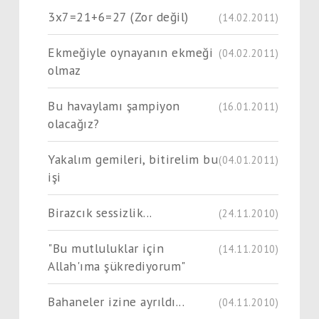
3x7=21+6=27 (Zor değil)
(14.02.2011)
Ekmeğiyle oynayanın ekmeği
(04.02.2011)
olmaz
Bu havaylamı şampiyon
(16.01.2011)
olacağız?
Yakalım gemileri, bitirelim bu
(04.01.2011)
işi
Birazcık sessizlik...
(24.11.2010)
"Bu mutluluklar için
(14.11.2010)
Allah'ıma şükrediyorum"
Bahaneler izine ayrıldı...
(04.11.2010)