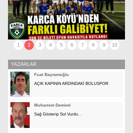
1
2
3
4
5
6
7
8
9
10
YAZARLAR
Fuat Bayramoğlu
AÇIK KAPININ ARDINDAKİ BOLUSPOR
Muharrem Demirel
Sağ Gösterip Sol Vurdu…