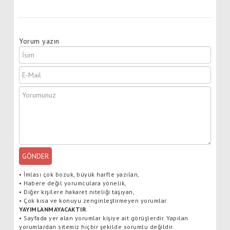
Yorum yazın
GÖNDER
•
İmlası çok bozuk, büyük harfle yazılan,
•
Habere değil yorumculara yönelik,
•
Diğer kişilere hakaret niteliği taşıyan,
•
Çok kısa ve konuyu zenginleştirmeyen yorumlar
YAYIMLANMAYACAKTIR
.
•
Sayfada yer alan yorumlar kişiye ait görüşlerdir. Yapılan
yorumlardan sitemiz hiçbir şekilde sorumlu değildir.