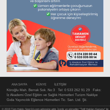
ANA SAYFA
KÜNYE
İLETİŞİM
Köroğlu Mah. Berrak Sok. No:3 Tel: 0 533 262 91 29 Faks:
İz Akademi Özel Eğitim ve Sağlık Hizmetleri Turizm Nakliye
Gıda Yayıncılık Eğlence Hizmetleri Tic. San. Ltd. Şti.
© 2019 Tüm Hakkı Spor14.com adresine aittir. İçerik ve görseller "Telif Hakları Kanunu" ile