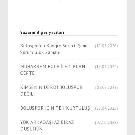
Yazarın diğer yazıları
Boluspor’da Kongre Süreci: Şimdi
(19.05.2026)
Sorumluluk Zamanı
MUHARREM HOCA İLE 1 PUAN
(19.02.2024)
CEPTE
KİMSENİN DERDİ BOLUSPOR
(03.07.2023)
DEĞİL!
BOLUSPOR İÇİN TEK KURTULUŞ
(22.04.2023)
YOK ARKADAŞ! AZ BİRAZ
(02.10.2022)
DÜŞÜNÜN