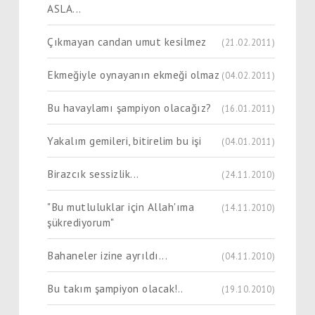
ASLA...
Çıkmayan candan umut kesilmez
(21.02.2011)
Ekmeğiyle oynayanın ekmeği olmaz
(04.02.2011)
Bu havaylamı şampiyon olacağız?
(16.01.2011)
Yakalım gemileri, bitirelim bu işi
(04.01.2011)
Birazcık sessizlik...
(24.11.2010)
"Bu mutluluklar için Allah'ıma
(14.11.2010)
şükrediyorum"
Bahaneler izine ayrıldı...
(04.11.2010)
Bu takım şampiyon olacak!..
(19.10.2010)