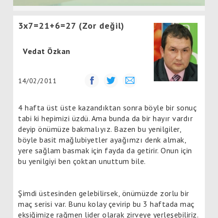
3x7=21+6=27 (Zor değil)
Vedat Özkan
14/02/2011
4 hafta üst üste kazandıktan sonra böyle bir sonuç
tabi ki hepimizi üzdü. Ama bunda da bir hayır vardır
deyip önümüze bakmalıyız. Bazen bu yenilgiler,
böyle basit mağlubiyetler ayağımzı denk almak,
yere sağlam basmak için fayda da getirir. Onun için
bu yenilgiyi ben çoktan unuttum bile.
Şimdi üstesinden gelebilirsek, önümüzde zorlu bir
maç serisi var. Bunu kolay çevirip bu 3 haftada maç
eksiğimize rağmen lider olarak zirveye yerleşebiliriz.