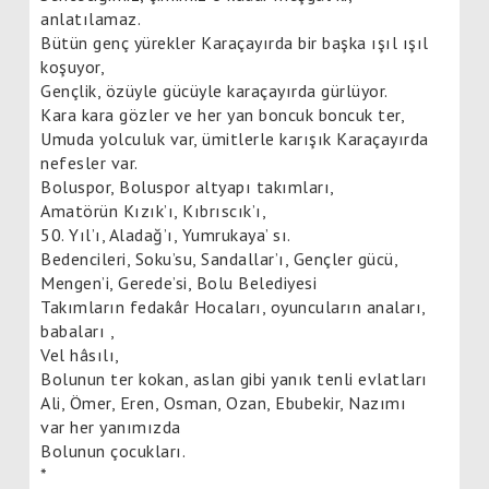
anlatılamaz.
Bütün genç yürekler Karaçayırda bir başka ışıl ışıl
koşuyor,
Gençlik, özüyle gücüyle karaçayırda gürlüyor.
Kara kara gözler ve her yan boncuk boncuk ter,
Umuda yolculuk var, ümitlerle karışık Karaçayırda
nefesler var.
Boluspor, Boluspor altyapı takımları,
Amatörün Kızık’ı, Kıbrıscık’ı,
50. Yıl’ı, Aladağ’ı, Yumrukaya’ sı.
Bedencileri, Soku’su, Sandallar’ı, Gençler gücü,
Mengen’i, Gerede’si, Bolu Belediyesi
Takımların fedakâr Hocaları, oyuncuların anaları,
babaları ,
Vel hâsılı,
Bolunun ter kokan, aslan gibi yanık tenli evlatları
Ali, Ömer, Eren, Osman, Ozan, Ebubekir, Nazımı
var her yanımızda
Bolunun çocukları.
*