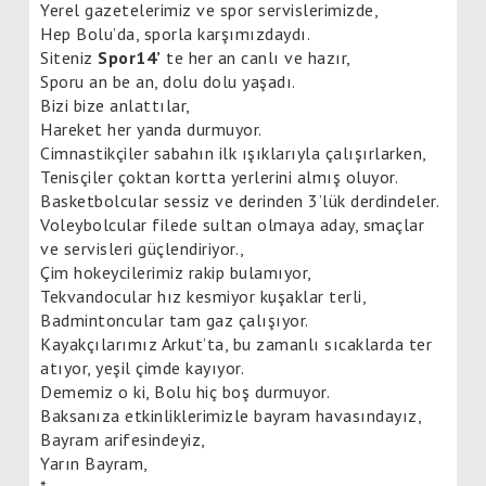
Yerel gazetelerimiz ve spor servislerimizde,
Hep Bolu’da, sporla karşımızdaydı.
Siteniz
Spor14’
te her an canlı ve hazır,
Sporu an be an, dolu dolu yaşadı.
Bizi bize anlattılar,
Hareket her yanda durmuyor.
Cimnastikçiler sabahın ilk ışıklarıyla çalışırlarken,
Tenisçiler çoktan kortta yerlerini almış oluyor.
Basketbolcular sessiz ve derinden 3’lük derdindeler.
Voleybolcular filede sultan olmaya aday, smaçlar
ve servisleri güçlendiriyor.,
Çim hokeycilerimiz rakip bulamıyor,
Tekvandocular hız kesmiyor kuşaklar terli,
Badmintoncular tam gaz çalışıyor.
Kayakçılarımız Arkut’ta, bu zamanlı sıcaklarda ter
atıyor, yeşil çimde kayıyor.
Dememiz o ki, Bolu hiç boş durmuyor.
Baksanıza etkinliklerimizle bayram havasındayız,
Bayram arifesindeyiz,
Yarın Bayram,