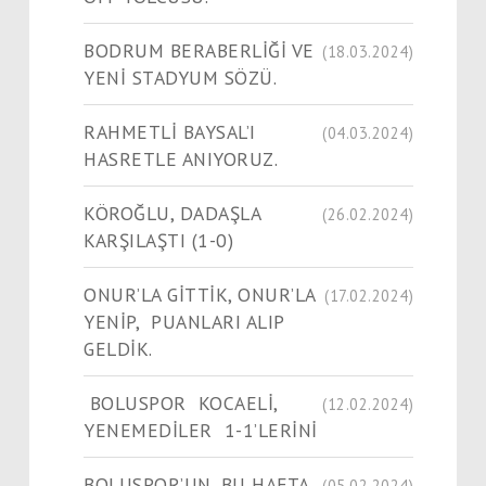
BODRUM BERABERLİĞİ VE
(18.03.2024)
YENİ STADYUM SÖZÜ.
RAHMETLİ BAYSAL’I
(04.03.2024)
HASRETLE ANIYORUZ.
KÖROĞLU, DADAŞLA
(26.02.2024)
KARŞILAŞTI (1-0)
ONUR’LA GİTTİK, ONUR’LA
(17.02.2024)
YENİP, PUANLARI ALIP
GELDİK.
BOLUSPOR KOCAELİ,
(12.02.2024)
YENEMEDİLER 1-1’LERİNİ
BOLUSPOR’UN, BU HAFTA
(05.02.2024)