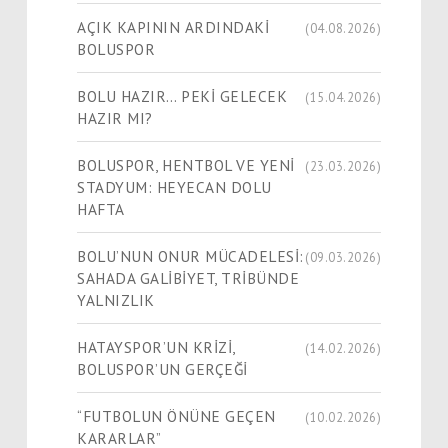
AÇIK KAPININ ARDINDAKİ
(04.08.2026)
BOLUSPOR
BOLU HAZIR… PEKİ GELECEK
(15.04.2026)
HAZIR MI?
BOLUSPOR, HENTBOL VE YENİ
(23.03.2026)
STADYUM: HEYECAN DOLU
HAFTA
BOLU’NUN ONUR MÜCADELESİ:
(09.03.2026)
SAHADA GALİBİYET, TRİBÜNDE
YALNIZLIK
HATAYSPOR’UN KRİZİ,
(14.02.2026)
BOLUSPOR’UN GERÇEĞİ
“FUTBOLUN ÖNÜNE GEÇEN
(10.02.2026)
KARARLAR”