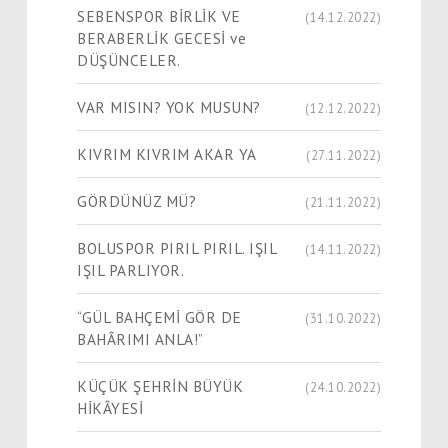
SEBENSPOR BİRLİK VE
(14.12.2022)
BERABERLİK GECESİ ve
DÜŞÜNCELER.
VAR MISIN? YOK MUSUN?
(12.12.2022)
KIVRIM KIVRIM AKAR YA
(27.11.2022)
GÖRDÜNÜZ MÜ?
(21.11.2022)
BOLUSPOR PIRIL PIRIL. IŞIL
(14.11.2022)
IŞIL PARLIYOR.
“GÜL BAHÇEMİ GÖR DE
(31.10.2022)
BAHÂRIMI ANLA!”
KÜÇÜK ŞEHRİN BÜYÜK
(24.10.2022)
HİKÂYESİ