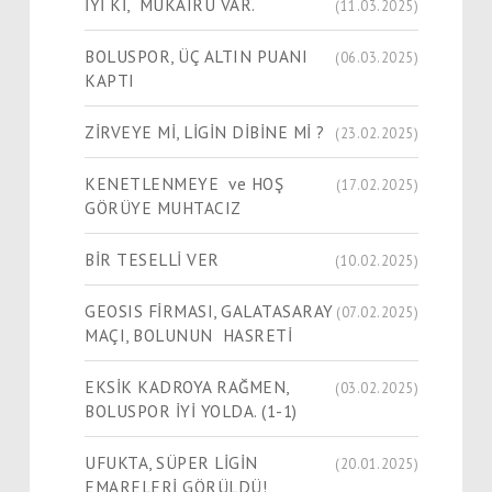
İYİ Kİ, MUKAIRU VAR.
(11.03.2025)
BOLUSPOR, ÜÇ ALTIN PUANI
(06.03.2025)
KAPTI
ZİRVEYE Mİ, LİGİN DİBİNE Mİ ?
(23.02.2025)
KENETLENMEYE ve HOŞ
(17.02.2025)
GÖRÜYE MUHTACIZ
BİR TESELLİ VER
(10.02.2025)
GEOSIS FİRMASI, GALATASARAY
(07.02.2025)
MAÇI, BOLUNUN HASRETİ
EKSİK KADROYA RAĞMEN,
(03.02.2025)
BOLUSPOR İYİ YOLDA. (1-1)
UFUKTA, SÜPER LİGİN
(20.01.2025)
EMARELERİ GÖRÜLDÜ!