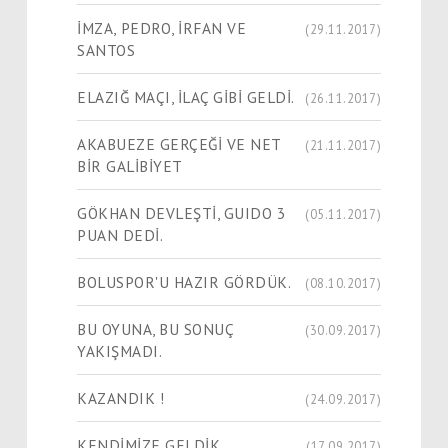
İMZA, PEDRO, İRFAN VE
(29.11.2017)
SANTOS
ELAZIĞ MAÇI, İLAÇ GİBİ GELDİ.
(26.11.2017)
AKABUEZE GERÇEĞİ VE NET
(21.11.2017)
BİR GALİBİYET
GÖKHAN DEVLEŞTİ, GUIDO 3
(05.11.2017)
PUAN DEDİ.
BOLUSPOR'U HAZIR GÖRDÜK.
(08.10.2017)
BU OYUNA, BU SONUÇ
(30.09.2017)
YAKIŞMADI.
KAZANDIK !
(24.09.2017)
KENDİMİZE GELDİK
(17.09.2017)