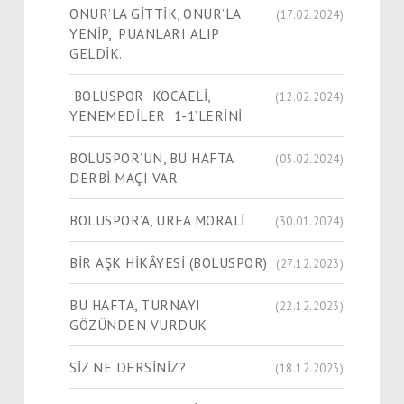
ONUR’LA GİTTİK, ONUR’LA
(17.02.2024)
YENİP, PUANLARI ALIP
GELDİK.
BOLUSPOR KOCAELİ,
(12.02.2024)
YENEMEDİLER 1-1’LERİNİ
BOLUSPOR’UN, BU HAFTA
(05.02.2024)
DERBİ MAÇI VAR
BOLUSPOR’A, URFA MORALİ
(30.01.2024)
​​​​​​​BİR AŞK HİKÂYESİ (BOLUSPOR)
(27.12.2023)
BU HAFTA, TURNAYI
(22.12.2023)
GÖZÜNDEN VURDUK
SİZ NE DERSİNİZ?
(18.12.2023)