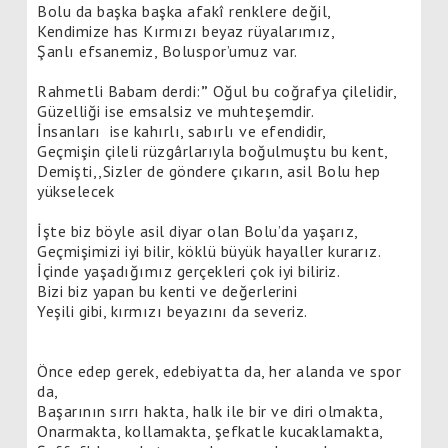
Bolu da başka başka afakî renklere değil,
Kendimize has Kırmızı beyaz rüyalarımız,
Şanlı efsanemiz, Boluspor’umuz var.
Rahmetli Babam derdi:
”
Oğul bu coğrafya çilelidir,
Güzelliği ise emsalsiz ve muhteşemdir.
İnsanları ise kahırlı, sabırlı ve efendidir,
Geçmişin çileli rüzgârlarıyla boğulmuştu bu kent,
Demişti,,Sizler de göndere çıkarın, asil Bolu hep
yükselecek
İşte biz böyle asil diyar olan Bolu’da yaşarız,
Geçmişimizi iyi bilir, köklü büyük hayaller kurarız.
İçinde yaşadığımız gerçekleri çok iyi biliriz.
Bizi biz yapan bu kenti ve değerlerini
Yeşili gibi, kırmızı beyazını da severiz.
Önce edep gerek, edebiyatta da, her alanda ve spor
da,
Başarının sırrı hakta, halk ile bir ve diri olmakta,
Onarmakta, kollamakta, şefkatle kucaklamakta,