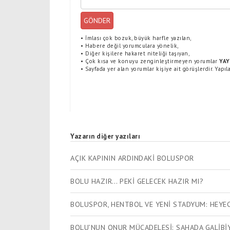
GÖNDER
•
İmlası çok bozuk, büyük harfle yazılan,
•
Habere değil yorumculara yönelik,
•
Diğer kişilere hakaret niteliği taşıyan,
•
Çok kısa ve konuyu zenginleştirmeyen yorumlar
YAY
•
Sayfada yer alan yorumlar kişiye ait görüşlerdir. Yapı
Yazarın diğer yazıları
AÇIK KAPININ ARDINDAKİ BOLUSPOR
BOLU HAZIR… PEKİ GELECEK HAZIR MI?
BOLUSPOR, HENTBOL VE YENİ STADYUM: HEYE
BOLU’NUN ONUR MÜCADELESİ: SAHADA GALİBİY