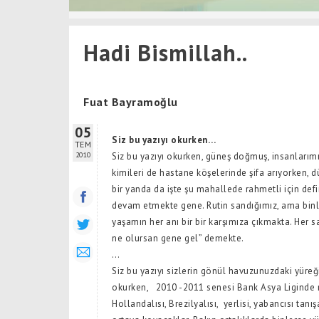
Hadi Bismillah..
Fuat Bayramoğlu
05
Siz bu yazıyı okurken…
TEM
2010
Siz bu yazıyı okurken, güneş doğmuş, insanlarım
kimileri de hastane köşelerinde şifa arıyorken, 
bir yanda da işte şu mahallede rahmetli için defi
devam etmekte gene. Rutin sandığımız, ama binl
yaşamın her anı bir bir karşımıza çıkmakta. Her s
ne olursan gene gel” demekte.
…
Siz bu yazıyı sizlerin gönül havuzunuzdaki yüreğ
okurken,
2010 -2011 senesi Bank Asya Liginde
Hollandalısı, Brezilyalısı,
yerlisi, yabancısı tanış