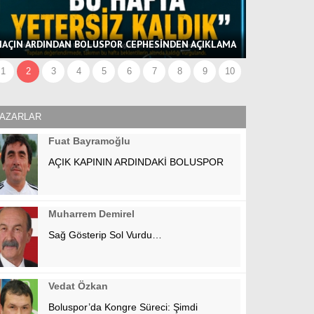
BOLU PROTO
AÇIN ARDINDAN BOLUSPOR CEPHESİNDEN AÇIKLAMA
VERDİ
1
2
3
4
5
6
7
8
9
10
AZARLAR
Fuat Bayramoğlu
AÇIK KAPININ ARDINDAKİ BOLUSPOR
Muharrem Demirel
Sağ Gösterip Sol Vurdu…
Vedat Özkan
Boluspor’da Kongre Süreci: Şimdi