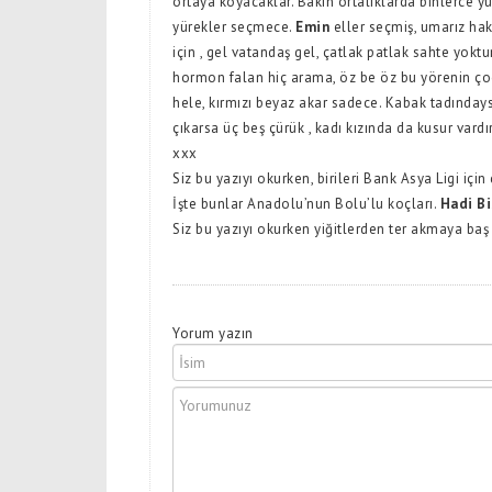
ortaya koyacaklar. Bakın ortalıklarda binlerce 
yürekler seçmece.
Emin
eller seçmiş, umarız hak
için , gel vatandaş gel, çatlak patlak sahte yoktu
hormon falan hiç arama, öz be öz bu yörenin çocu
hele, kırmızı beyaz akar sadece. Kabak tadındays
çıkarsa üç beş çürük , kadı kızında da kusur var
xxx
Siz bu yazıyı okurken, birileri Bank Asya Ligi içi
İşte bunlar Anadolu’nun Bolu’lu koçları.
Hadi Bi
Siz bu yazıyı okurken yiğitlerden ter akmaya baş
Yorum yazın