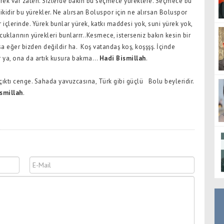
yürek var zaten. Sizlerde bakın bu seçmece yüreklere. Seçmece bu
ikidir bu yürekler. Ne alırsan Boluspor için ne alırsan Boluspor
r içlerinde. Yürek bunlar yürek, katkı maddesi yok, suni yürek yok,
klarının yürekleri bunlarrr..Kesmece, isterseniz bakın kesin bir
a eğer bizden değildir ha.
Koş vatandaş koş, koşşşş. İçinde
dır ya, ona da artık kusura bakma…
Hadi Bismillah
.
n çıktı cenge. Sahada yavuzcasına, Türk gibi güçlü
Bolu beyleridir.
smillah
.