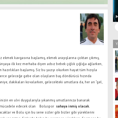
LİSANSLARI YETİŞMEYİNCE TRİBÜNDEN TAKİP
ETTİLER
M
Y
ız ekmek kavgasına başlamış, ekmek arayışlarına çoktan çıkmış,
dünyaya ilk kez merhaba diyen adsız bebek çığlık çığlığa ağlarken,
n hazırlıkları başlamış. Siz bu yazıyı okurken hayat tüm hızıyla
erce geleceğe gebe olan olayların baş döndürücü hızında
aniye, dakikaları kovalarken, gelecekteki umutlara da, her an “gel,
inizin en ulvi duygularıyla yıkanmış umutlarınıza banarak
 mücadele edecek olan
Boluspor
sahaya inmiş olacak
.
acaklar ve Bolu için bu sene sizler gibi bizler gibi yüreklerini