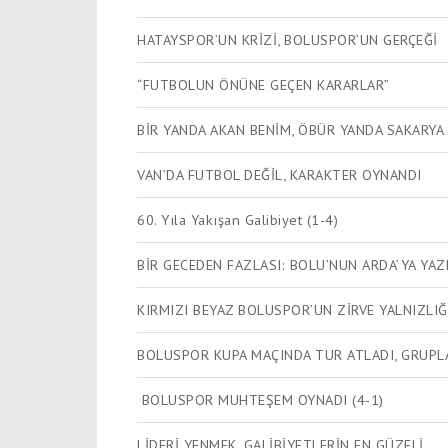
HATAYSPOR’UN KRİZİ, BOLUSPOR’UN GERÇEĞİ
“FUTBOLUN ÖNÜNE GEÇEN KARARLAR”
BİR YANDA AKAN BENİM, ÖBÜR YANDA SAKARYA
VAN’DA FUTBOL DEĞİL, KARAKTER OYNANDI
60. Yıla Yakışan Galibiyet (1-4)
BİR GECEDEN FAZLASI: BOLU’NUN ARDA’YA YAZ
KIRMIZI BEYAZ BOLUSPOR’UN ZİRVE YALNIZLIĞ
BOLUSPOR KUPA MAÇINDA TUR ATLADI, GRUPL
BOLUSPOR MUHTEŞEM OYNADI (4-1)
LİDERİ YENMEK, GALİBİYETLERİN EN GÜZELİ