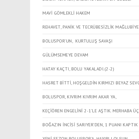
MAVİ GÖMLEKLİ HAKEM
REHAVET, PANİK VE TECRÜBESİZLİK MAĞLUBİYET
BOLUSPOR’UN, KURTULUŞ SAVAŞI
GÜLÜMSEMEYE DEVAM
HATAY KAÇTI, BOLU YAKALADI.(2-2)
HASRET BİTTİ, HOŞGELDİN KIRMIZI BEYAZ SEVG
BOLUSPOR, KIVRIM KIVRIM AKAR YA,
KEÇİÖREN ENGELİNİ 2-1’LE AŞTIK. MERHABA Ü
BOĞAZIN İNCİSİ SARIYER’DEN, 1 PUANI KAPTIK
YENİ SEZON BOLUSPOR’A, HAYIRLI OLSUN.