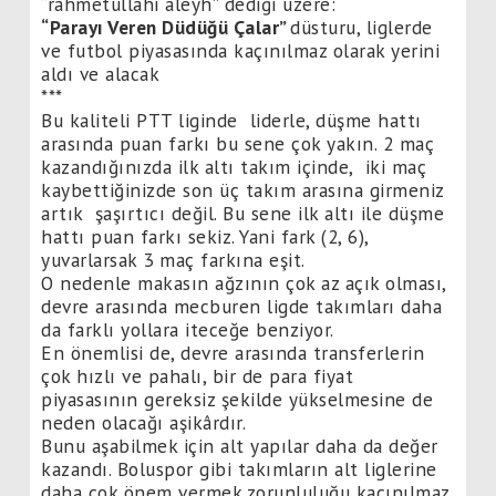
“rahmetullahi aleyh” dediği üzere:
“Parayı Veren Düdüğü Çalar”
düsturu, liglerde
ve futbol piyasasında kaçınılmaz olarak yerini
aldı ve alacak
***
Bu kaliteli PTT liginde liderle, düşme hattı
arasında puan farkı bu sene çok yakın. 2 maç
kazandığınızda ilk altı takım içinde, iki maç
kaybettiğinizde son üç takım arasına girmeniz
artık şaşırtıcı değil. Bu sene ilk altı ile düşme
hattı puan farkı sekiz. Yani fark (2, 6),
yuvarlarsak 3 maç farkına eşit.
O nedenle makasın ağzının çok az açık olması,
devre arasında mecburen ligde takımları daha
da farklı yollara iteceğe benziyor.
En önemlisi de, devre arasında transferlerin
çok hızlı ve pahalı, bir de para fiyat
piyasasının gereksiz şekilde yükselmesine de
neden olacağı aşikârdır.
Bunu aşabilmek için alt yapılar daha da değer
kazandı. Boluspor gibi takımların alt liglerine
daha çok önem vermek zorunluluğu kaçınılmaz