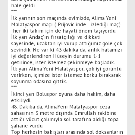
hale geldi.
***
İlk yarının son maçında evimizde, Alima Yeni
Malatyaspor maçı ( Prijovic’inde izlediği maç)
her iki takım için de hayati önem taşıyordu.
İlk yarı Andaç’ın fırsatçılığı ve dikkati
sayesinde, uzaktan iyi vurup attığımız gole çok
sevindik. Ne var ki 43 dakika da, anlık hatamızı
iyi değerlendiren Hüseyin durumu 1-1
getirince, ister istemez çekinmeye başladık.
İlk yarı Alima Yeni Malatyaspor, çok iyi görüntü
verirken, içimize ister istemez korku bırakarak
soyunma odasına gittik.
***
İkinci yarı Boluspor oyuna daha hakim, daha
etkiliydi.
48. Dakika da, AlimaYeni Malatyaspor ceza
sahasının 3 metre dışında Emrullah rakibine
attığı vücut çalımıyla sol tarafına aldığı topa
şahane vurdu.
Top herkesin bakışları arasında sol doksanların