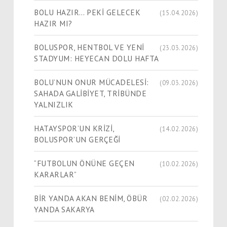
BOLU HAZIR… PEKİ GELECEK
(15.04.2026)
HAZIR MI?
BOLUSPOR, HENTBOL VE YENİ
(23.03.2026)
STADYUM: HEYECAN DOLU HAFTA
BOLU’NUN ONUR MÜCADELESİ:
(09.03.2026)
SAHADA GALİBİYET, TRİBÜNDE
YALNIZLIK
HATAYSPOR’UN KRİZİ,
(14.02.2026)
BOLUSPOR’UN GERÇEĞİ
“FUTBOLUN ÖNÜNE GEÇEN
(10.02.2026)
KARARLAR”
BİR YANDA AKAN BENİM, ÖBÜR
(02.02.2026)
YANDA SAKARYA