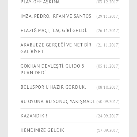
PLAY-OFF AŞKINA
(03.12.2017)
İMZA, PEDRO, İRFAN VE SANTOS
(29.11.2017)
ELAZIĞ MAÇI, İLAÇ GİBİ GELDİ.
(26.11.2017)
AKABUEZE GERÇEĞİ VE NET BİR
(21.11.2017)
GALİBİYET
GÖKHAN DEVLEŞTİ, GUIDO 3
(05.11.2017)
PUAN DEDİ.
BOLUSPOR'U HAZIR GÖRDÜK.
(08.10.2017)
BU OYUNA, BU SONUÇ YAKIŞMADI.
(30.09.2017)
KAZANDIK !
(24.09.2017)
KENDİMİZE GELDİK
(17.09.2017)