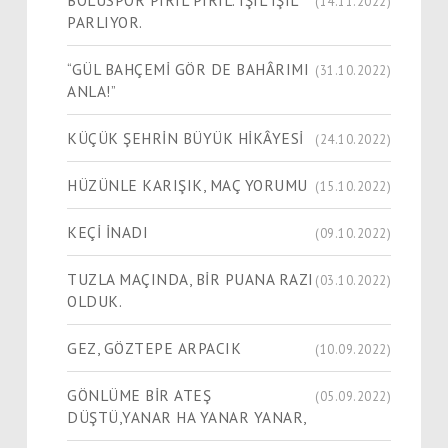
BOLUSPOR PIRIL PIRIL. IŞIL IŞIL
(14.11.2022)
PARLIYOR.
“GÜL BAHÇEMİ GÖR DE BAHÂRIMI
(31.10.2022)
ANLA!”
KÜÇÜK ŞEHRİN BÜYÜK HİKÂYESİ
(24.10.2022)
HÜZÜNLE KARIŞIK, MAÇ YORUMU
(15.10.2022)
KEÇİ İNADI
(09.10.2022)
TUZLA MAÇINDA, BİR PUANA RAZI
(03.10.2022)
OLDUK.
GEZ, GÖZTEPE ARPACIK
(10.09.2022)
GÖNLÜME BİR ATEŞ
(05.09.2022)
DÜŞTÜ,YANAR HA YANAR YANAR,