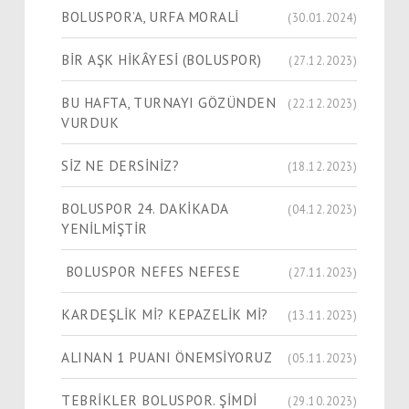
BOLUSPOR’A, URFA MORALİ
(30.01.2024)
​​​​​​​BİR AŞK HİKÂYESİ (BOLUSPOR)
(27.12.2023)
BU HAFTA, TURNAYI GÖZÜNDEN
(22.12.2023)
VURDUK
SİZ NE DERSİNİZ?
(18.12.2023)
BOLUSPOR 24. DAKİKADA
(04.12.2023)
YENİLMİŞTİR
BOLUSPOR NEFES NEFESE
(27.11.2023)
KARDEŞLİK Mİ? KEPAZELİK Mİ?
(13.11.2023)
ALINAN 1 PUANI ÖNEMSİYORUZ
(05.11.2023)
TEBRİKLER BOLUSPOR. ŞİMDİ
(29.10.2023)