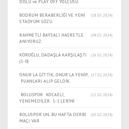
DOLU ve PLAY OFF YOLCUSU.
BODRUM BERABERLİĞİ VE YENİ
(18.03.2024)
STADYUM SÖZÜ.
RAHMETLİ BAYSAL’I HASRETLE
(04.03.2024)
ANIYORUZ.
KÖROĞLU, DADAŞLA KARŞILAŞTI
(26.02.2024)
(1-0)
ONUR’LA GİTTİK, ONUR’LA YENİP,
(17.02.2024)
PUANLARI ALIP GELDİK.
BOLUSPOR KOCAELİ,
(12.02.2024)
YENEMEDİLER 1-1’LERİNİ
BOLUSPOR’UN, BU HAFTA DERBİ
(05.02.2024)
MAÇI VAR