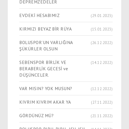
DEPREMZEDELER
EVDEKİ HESABIMIZ
(29.01.2023)
KIRMIZI BEYAZ BİR RÜYA
(15.01.2023)
BOLUSPOR’UN VARLIĞINA
(26.12.2022)
ŞÜKÜRLER OLSUN
SEBENSPOR BİRLİK VE
(14.12.2022)
BERABERLİK GECESİ ve
DÜŞÜNCELER.
VAR MISIN? YOK MUSUN?
(12.12.2022)
KIVRIM KIVRIM AKAR YA
(27.11.2022)
GÖRDÜNÜZ MÜ?
(21.11.2022)