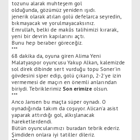
tozunu alarak muhteşem gol
olduğunda, gözümüz yeniden ışıdı.
jenerik olarak atılan golü defelarca seyredin,
bıkmayacak ve yorulmayacaksınız.
Emrullah, belki de makûs talihimizi kırarak,
yeni bir devrin kapılarını açtı.
Bunu hep beraber göreceğiz.
***
68 dakika da, oyuna giren Alima Yeni
Malatyaspor oyuncusu Yakup Alkan, kalemizde
sol direk dibinde sert vurduğu topu Soner’in
gövdesini siper edip, golü çıkarıp, 2-2’ye izin
vermemesi de maçın en önemli anlarından
biriydi. Tebriklerimiz
Son erimize
olsun.
***
Anco Jansen bu maçta süper oynadı. O
oynadığında takım da coşuyor. Alican’a asist
yaparak attırdığı gol, alkışlanacak
hareketlerdendi.
Bütün oyuncularımızı buradan tebrik ederiz.
Şimdiden onlara iyi tatiller dileriz.