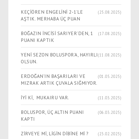
KEÇİÖREN ENGELİNİ 2-1’LE
(25.08.2025)
AŞTIK. MERHABA ÜÇ PUAN
BOĞAZIN İNCİSİ SARIYER’DEN, 1
(17.08.2025)
PUANI KAPTIK
YENİ SEZON BOLUSPOR’A, HAYIRLI
(11.08.2025)
OLSUN.
ERDOĞAN’IN BAŞARILARI VE
(01.05.2025)
MIZRAK ARTIK ÇUVALA SIĞMIYOR.
İYİ Kİ, MUKAIRU VAR.
(11.03.2025)
BOLUSPOR, ÜÇ ALTIN PUANI
(06.03.2025)
KAPTI
ZİRVEYE Mİ, LİGİN DİBİNE Mİ ?
(23.02.2025)