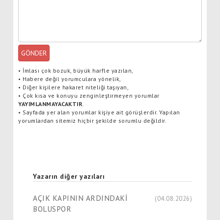
GÖNDER
•
İmlası çok bozuk, büyük harfle yazılan,
•
Habere değil yorumculara yönelik,
•
Diğer kişilere hakaret niteliği taşıyan,
•
Çok kısa ve konuyu zenginleştirmeyen yorumlar
YAYIMLANMAYACAKTIR
.
•
Sayfada yer alan yorumlar kişiye ait görüşlerdir. Yapılan
yorumlardan sitemiz hiçbir şekilde sorumlu değildir.
Yazarın diğer yazıları
AÇIK KAPININ ARDINDAKİ
(04.08.2026)
BOLUSPOR