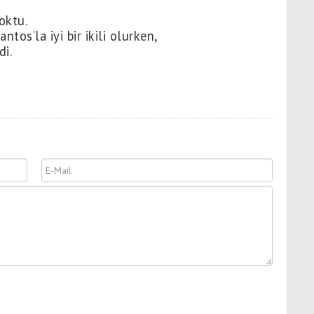
oktu.
tos’la iyi bir ikili olurken,
i.
,