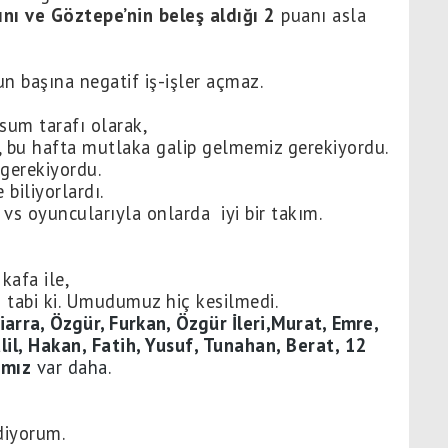
nı ve Göztepe’nin beleş aldığı 2
puanı asla
n başına negatif iş-işler açmaz.
sum tarafı olarak,
, bu hafta mutlaka galip gelmemiz gerekiyordu.
gerekiyordu.
 biliyorlardı.
 vs oyuncularıyla onlarda iyi bir takım.
kafa ile,
ı tabi ki. Umudumuz hiç kesilmedi.
iarra, Özgür, Furkan, Özgür İleri,Murat, Emre,
alil, Hakan, Fatih, Yusuf, Tunahan, Berat, 12
ımız
var daha.
diyorum.