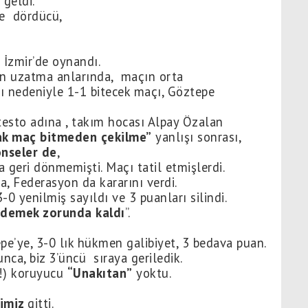
 geldi.
de dördücü,
ı
İzmir’de oynandı.
on uzatma anlarında, maçın orta
sı nedeniyle 1-1 bitecek maçı, Göztepe
testo adına , takım hocası Alpay Özalan
ak maç bitmeden çekilme”
yanlışı sonrası,
önseler de
,
 geri dönmemişti. Maçı tatil etmişlerdi.
 Federasyon da kararını verdi.
0 yenilmiş sayıldı ve 3 puanları silindi.
ödemek zorunda kaldı
”.
pe’ye, 3-0 lık hükmen galibiyet, 3 bedava puan.
unca, biz 3’üncü sıraya geriledik.
(!) koruyucu
“Unakıtan”
yoktu.
ğimiz
gitti.