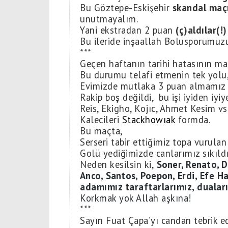
Bu Göztepe-Eskişehir
skandal maçı
unutmayalım.
Yani ekstradan 2 puan
(ç)aldılar(!)
Bu ileride inşaallah Bolusporumuzu
***
Geçen haftanın tarihi hatasının ma
Bu durumu telafi etmenin tek yolu
Evimizde mutlaka 3 puan almamız 
Rakip boş değildi, bu işi iyiden iyiye
Reis, Ekigho, Kojıc, Ahmet Kesim vs
Kalecileri
Stackhowıak
formda.
Bu maçta,
Serseri tabir ettiğimiz topa vurulan 
Golü yediğimizde canlarımız sıkıld
Neden kesilsin ki,
Soner, Renato, D
Anco, Santos, Poepon,
Erdi, Efe H
adamımız taraftarlarımız, dualar
Korkmak yok Allah aşkına!
***
Sayın Fuat Çapa’yı candan tebrik e