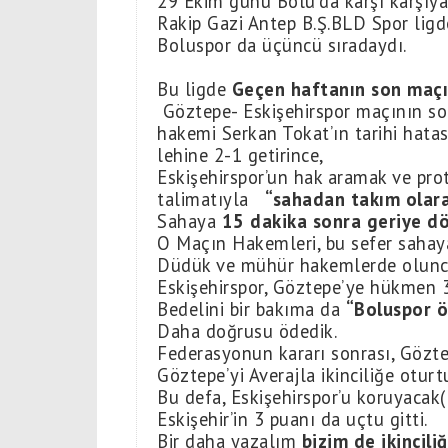
29 Ekim günü Bolu’da karşı karşıya
Rakip Gazi Antep B.Ş.BLD Spor lig
Boluspor da üçüncü sıradaydı.
Bu ligde
Geçen haftanın son maç
Göztepe- Eskişehirspor maçının s
hakemi Serkan Tokat’ın tarihi hata
lehine 2-1 getirince,
Eskişehirspor’un hak aramak ve pro
talimatıyla
“sahadan takım olar
Sahaya
15 dakika sonra geriye d
O Maçın Hakemleri, bu sefer sahaya
Düdük ve mühür hakemlerde olunca,
Eskişehirspor, Göztepe’ye hükmen 3-
Bedelini bir bakıma da
“Boluspor 
Daha doğrusu ödedik.
Federasyonun kararı sonrası, Gözte
Göztepe’yi Averajla ikinciliğe oturt
Bu defa, Eskişehirspor’u koruyacak
Eskişehir’in 3 puanı da uçtu gitti.
Bir daha yazalım
bizim de ikincili