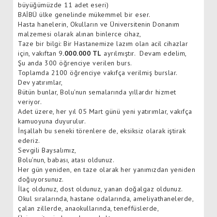
büyüğümüzde 11 adet eseri)
BAİBÜ ülke genelinde mükemmel bir eser.
Hasta hanelerin, Okulların ve Üniversitenin Donanım
malzemesi olarak alınan binlerce cihaz,
Taze bir bilgi: Bir Hastanemize lazım olan acil cihazlar
için, vakıftan 9
.000.000 TL
ayrılmıştır. Devam edelim,
Şu anda 300 öğrenciye verilen burs.
Toplamda 2100 öğrenciye vakıfça verilmiş burslar.
Dev yatırımlar,
Bütün bunlar, Bolu’nun semalarında yıllardır hizmet
veriyor.
Adet üzere, her yıl 05 Mart günü yeni yatırımlar, vakıfça
kamuoyuna duyurulur.
İnşallah bu seneki törenlere de, eksiksiz olarak iştirak
ederiz.
Sevgili Baysalımız,
Bolu’nun, babası, atası oldunuz.
Her gün yeniden, en taze olarak her yanımızdan yeniden
doğuyorsunuz.
İlaç oldunuz, dost oldunuz, yanan doğalgaz oldunuz.
Okul sıralarında, hastane odalarında, ameliyathanelerde,
çalan zillerde, anaokullarında, teneffüslerde,