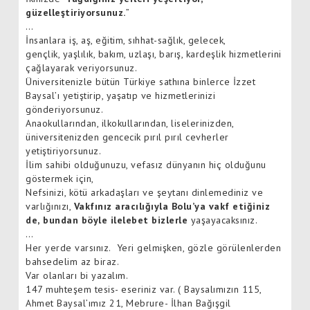
güzelleştiriyorsunuz.
”
…
İnsanlara iş, aş, eğitim, sıhhat-sağlık, gelecek,
gençlik, yaşlılık, bakım, uzlaşı, barış, kardeşlik hizmetlerini
çağlayarak veriyorsunuz.
Üniversitenizle bütün Türkiye sathına binlerce İzzet
Baysal’ı yetiştirip, yaşatıp ve hizmetlerinizi
gönderiyorsunuz.
Anaokullarından, ilkokullarından, liselerinizden,
üniversitenizden gencecik pırıl pırıl cevherler
yetiştiriyorsunuz.
İlim sahibi olduğunuzu, vefasız dünyanın hiç olduğunu
göstermek için,
Nefsinizi, kötü arkadaşları ve şeytanı dinlemediniz ve
varlığınızı,
Vakfınız aracılığıyla Bolu’ya vakf etiğiniz
de,
bundan böyle
ilelebet bizlerle
yaşayacaksınız.
…
Her yerde varsınız. Yeri gelmişken, gözle görülenlerden
bahsedelim az biraz.
Var olanları bi yazalım.
147 muhteşem tesis- eseriniz var. ( Baysalımızın 115,
Ahmet Baysal’ımız 21, Mebrure- İlhan Bağışgil