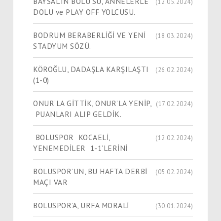
BAYSAL’IN BOLU’SU, ANNELERLE
(12.05.2024)
DOLU ve PLAY OFF YOLCUSU.
BODRUM BERABERLİĞİ VE YENİ
(18.03.2024)
STADYUM SÖZÜ.
KÖROĞLU, DADAŞLA KARŞILAŞTI
(26.02.2024)
(1-0)
ONUR’LA GİTTİK, ONUR’LA YENİP,
(17.02.2024)
PUANLARI ALIP GELDİK.
BOLUSPOR KOCAELİ,
(12.02.2024)
YENEMEDİLER 1-1’LERİNİ
BOLUSPOR’UN, BU HAFTA DERBİ
(05.02.2024)
MAÇI VAR
BOLUSPOR’A, URFA MORALİ
(30.01.2024)