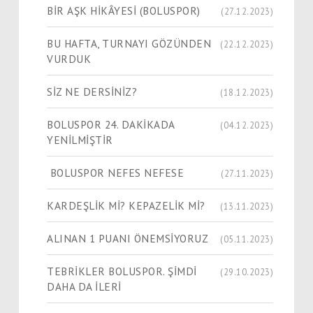
​​​​​​​BİR AŞK HİKÂYESİ (BOLUSPOR)
(27.12.2023)
BU HAFTA, TURNAYI GÖZÜNDEN
(22.12.2023)
VURDUK
SİZ NE DERSİNİZ?
(18.12.2023)
BOLUSPOR 24. DAKİKADA
(04.12.2023)
YENİLMİŞTİR
BOLUSPOR NEFES NEFESE
(27.11.2023)
KARDEŞLİK Mİ? KEPAZELİK Mİ?
(13.11.2023)
ALINAN 1 PUANI ÖNEMSİYORUZ
(05.11.2023)
TEBRİKLER BOLUSPOR. ŞİMDİ
(29.10.2023)
DAHA DA İLERİ