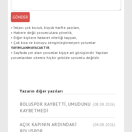
GÖNDER
•
İmlası çok bozuk, büyük harfle yazılan,
•
Habere değil yorumculara yönelik,
•
Diğer kişilere hakaret niteliği taşıyan,
•
Çok kısa ve konuyu zenginleştirmeyen yorumlar
YAYIMLANMAYACAKTIR
.
•
Sayfada yer alan yorumlar kişiye ait görüşlerdir. Yapılan
yorumlardan sitemiz hiçbir şekilde sorumlu değildir.
Yazarın diğer yazıları
BOLUSPOR KAYBETTİ, UMUDUNU
(08.08.2026)
KAYBETMEDİ
AÇIK KAPININ ARDINDAKİ
(04.08.2026)
BOLUSPOR