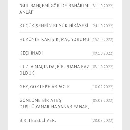
“GÜL BAHÇEMİ GÖR DE BAHÂRIMI
(31.10.2022)
ANLA!”
KÜÇÜK ŞEHRİN BÜYÜK HİKÂYESİ
(24.10.2022)
HÜZÜNLE KARIŞIK, MAÇ YORUMU
(15.10.2022)
KEÇİ İNADI
(09.10.2022)
TUZLA MAÇINDA, BİR PUANA RAZI
(03.10.2022)
OLDUK.
GEZ, GÖZTEPE ARPACIK
(10.09.2022)
GÖNLÜME BİR ATEŞ
(05.09.2022)
DÜŞTÜ,YANAR HA YANAR YANAR,
BİR TESELLİ VER.
(28.08.2022)