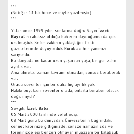
***
(Not: Şiir 13 lük hece vezniyle yazılmıştır)
***
Yıllar önce 1999 yılını sonlarına doğru Sayın
İzzet
Baysal
’ın rahatsız olduğu haberini duyduğumuzda çok
üzülmüştük. Sefer vaktinin yaklaştığını fısıltı
gazetelerinde duyuyorduk. Buruk acı her yanımızı
sarıyordu.
Bu dünyada ne kadar uzun yaşarsan yaşa, bir gün zahiri
ayrılık var.
Ama ahirette zaman kavramı olmadan, sonsuz beraberlik
var.
Orada sevenler için bir daha hiç ayrılık yok.
Hakiki büyükleri sevenler orada, onlarla beraber olacak,
değil miydi?
***
Sevgili,
İzzet Baba
.
05 Mart 2000 tarihinde vefat edip,
08 Mart günü bu dünyadan, Üniversitenin bağrındaki,
cennet kabrinize gittiğinizde, cenaze namazınızda ve
töreninizde eşi benzeri olmayan muazzam bir kalabalık