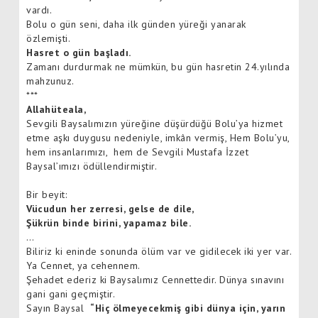
vardı.
Bolu o gün seni, daha ilk günden yüreği yanarak
özlemişti.
Hasret o gün başladı.
Zamanı durdurmak ne mümkün, bu gün hasretin 24.yılında
mahzunuz.
***
Allahüteala,
Sevgili Baysalımızın yüreğine düşürdüğü Bolu’ya hizmet
etme aşkı duygusu nedeniyle, imkân vermiş, Hem Bolu’yu,
hem insanlarımızı, hem de Sevgili Mustafa İzzet
Baysal’ımızı ödüllendirmiştir.
Bir beyit:
Vücudun her zerresi, gelse de dile,
Şükrün binde birini, yapamaz bile.
…
Biliriz ki eninde sonunda ölüm var ve gidilecek iki yer var.
Ya Cennet, ya cehennem.
Şehadet ederiz ki Baysalımız Cennettedir. Dünya sınavını
gani gani geçmiştir.
Sayın Baysal
“Hiç ölmeyecekmiş gibi dünya için, yarın