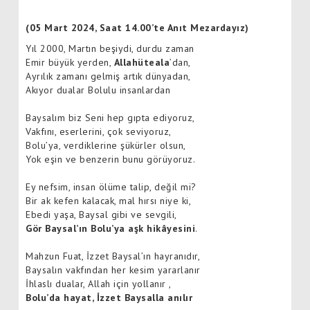
(05 Mart 2024, Saat 14.00’te Anıt Mezardayız)
Yıl 2000, Martın beşiydi, durdu zaman
Emir büyük yerden,
Allahüteala
’dan,
Ayrılık zamanı gelmiş artık dünyadan,
Akıyor dualar Bolulu insanlardan
Baysalım biz Seni hep gıpta ediyoruz,
Vakfını, eserlerini, çok seviyoruz,
Bolu’ya, verdiklerine şükürler olsun,
Yok eşin ve benzerin bunu görüyoruz.
Ey nefsim, insan ölüme talip, değil mi?
Bir ak kefen kalacak, mal hırsı niye ki,
Ebedi yaşa, Baysal gibi ve sevgili,
Gör Baysal’ın Bolu’ya aşk hikâyesini
.
Mahzun Fuat, İzzet Baysal’ın hayranıdır,
Baysalın vakfından her kesim yararlanır
İhlaslı dualar, Allah için yollanır ,
Bolu’da hayat, İzzet Baysalla anılır