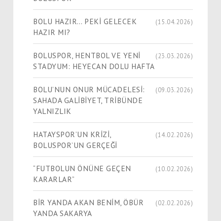
BOLU HAZIR… PEKİ GELECEK
(15.04.2026)
HAZIR MI?
BOLUSPOR, HENTBOL VE YENİ
(23.03.2026)
STADYUM: HEYECAN DOLU HAFTA
BOLU’NUN ONUR MÜCADELESİ:
(09.03.2026)
SAHADA GALİBİYET, TRİBÜNDE
YALNIZLIK
HATAYSPOR’UN KRİZİ,
(14.02.2026)
BOLUSPOR’UN GERÇEĞİ
“FUTBOLUN ÖNÜNE GEÇEN
(10.02.2026)
KARARLAR”
BİR YANDA AKAN BENİM, ÖBÜR
(02.02.2026)
YANDA SAKARYA