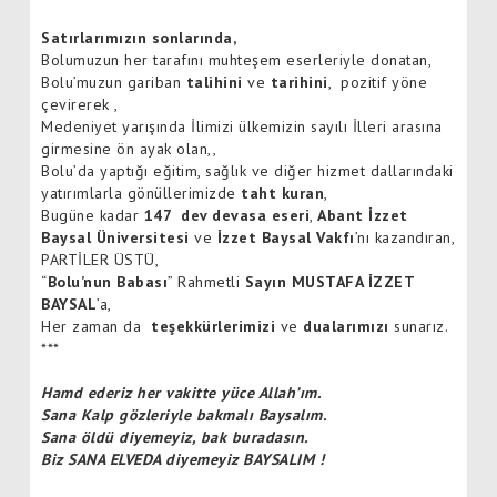
Satırlarımızın sonlarında,
Bolumuzun her tarafını muhteşem eserleriyle donatan,
Bolu’muzun gariban
talihini
ve
tarihini
, pozitif yöne
çevirerek ,
Medeniyet yarışında İlimizi ülkemizin sayılı İlleri arasına
girmesine ön ayak olan,,
Bolu’da yaptığı eğitim, sağlık ve diğer hizmet dallarındaki
yatırımlarla gönüllerimizde
taht kuran
,
Bugüne kadar
147 dev devasa eseri
,
Abant İzzet
Baysal Üniversitesi
ve
İzzet Baysal Vakfı
’nı kazandıran,
PARTİLER ÜSTÜ,
“
Bolu’nun Babası
” Rahmetli
Sayın MUSTAFA İZZET
BAYSAL
’a,
Her zaman da
teşekkürlerimizi
ve
dualarımızı
sunarız.
***
Hamd ederiz her vakitte yüce Allah’ım.
Sana Kalp gözleriyle bakmalı Baysalım.
Sana öldü diyemeyiz, bak buradasın.
Biz SANA ELVEDA diyemeyiz BAYSALIM !