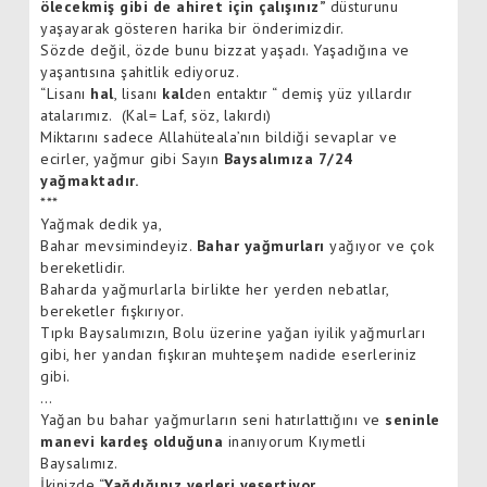
ölecekmiş gibi de ahiret için çalışınız”
düsturunu
yaşayarak gösteren harika bir önderimizdir.
Sözde değil, özde bunu bizzat yaşadı. Yaşadığına ve
yaşantısına şahitlik ediyoruz.
“Lisanı
hal
, lisanı
kal
den entaktır “ demiş yüz yıllardır
atalarımız. (Kal= Laf, söz, lakırdı)
Miktarını sadece Allahüteala’nın bildiği sevaplar ve
ecirler, yağmur gibi Sayın
Baysalımıza 7/24
yağmaktadır.
***
Yağmak dedik ya,
Bahar mevsimindeyiz.
Bahar yağmurları
yağıyor ve çok
bereketlidir.
Baharda yağmurlarla birlikte her yerden nebatlar,
bereketler fışkırıyor.
Tıpkı Baysalımızın, Bolu üzerine yağan iyilik yağmurları
gibi, her yandan fışkıran muhteşem nadide eserleriniz
gibi.
…
Yağan bu bahar yağmurların seni hatırlattığını ve
seninle
manevi kardeş olduğuna
inanıyorum Kıymetli
Baysalımız.
İkinizde “
Yağdığınız yerleri yeşertiyor,