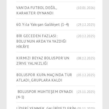
VAN’DA FUTBOL DEĞİL,
(10.01.2026)
KARAKTER OYNANDI
60. Yıla Yakışan Galibiyet (1-4)
(29.12.2025)
BİR GECEDEN FAZLASI:
(20.12.2025)
BOLU’NUN ARDA’YA YAZDIĞI
HİKÂYE
KIRMIZI BEYAZ BOLUSPOR’UN
(08.12.2025)
ZİRVE YALNIZLIĞI
BOLUSPOR KUPA MAÇINDA TUR
(05.12.2025)
ATLADI, GRUPLARA KALDI
BOLUSPOR MUHTEŞEM OYNADI
(23.11.2025)
(4-1)
LİDERİ YENMEK, GALİBİYETLERİN
(03.11.2025)