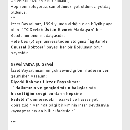
Üniversitenizde ve her sokakta,
Hep seni soluyoruz, can oldunuz, yol oldunuz, yoldaş
oldunuz.
***
İzzet Baysalımız, 1994 yılında aldığınız en büyük paye
olan
“TC Devlet Üstün Hizmet Madalyan”
her
Bolulunun onur madalyasıdır.
Hele beş (5) ayrı üniversiteden aldığınız
“Eğitimde
Onursal Doktora”
payesi her bir Bolulunun onur
payesidir.
SEVGİ VARYA ŞU SEVGİ
İzzet Baysalımızın en çok sevindiği bir ifadesini yeri
gelmişken yazalım
;
Diyorki Rahmetli İzzet Baysalımız:
-
“ Halkımızın ve gençlerimizin bakışlarında
hissettiğim sevgi, bunların hepsine
bedeldir”
demesindeki nezaket ve hassasiyet,
kibirsizliğin yanında bilgi birikiminin insan sevdasıyla
kaynaşmasının en billur ifadesidir.”
***