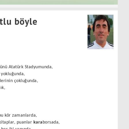
tlu böyle
günü Atatürk Stadyumunda,
 yokluğunda,
lerinin çokluğunda,
ık,
 bu kör zamanlarda,
kitaplar, puanlar
kara
borsada,