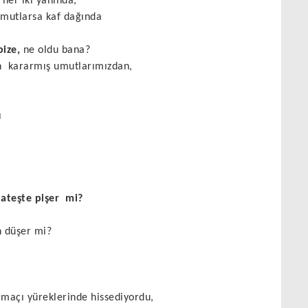
her iki yanında,
umutlarsa kaf dağında
bize,
ne oldu bana?
n
kararmış umutlarımızdan,
ı
ateşte pişer
mi?
n düşer mi?
maçı yüreklerinde hissediyordu,