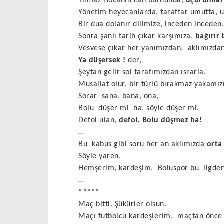
Yılmaz Hocanın can burnunda,
uçurumlar
Yönetim heyecanlarda, taraftar umutta, 
Bir dua dolanır dilimize, inceden inceden,
Sonra şanlı tarih çıkar karşımıza,
bağırır 
Vesvese çıkar her yanımızdan,
aklımızda
Ya düşersek !
der,
Şeytan gelir sol tarafımızdan ısrarla,
Musallat olur, bir türlü bırakmaz yakamız
Sorar
sana, bana, ona,
Bolu
düşer mi
ha, söyle düşer mi,
Defol ulan,
defol, Bolu düşmez ha!
…
Bu
kabus gibi soru her an aklımızda
orta 
Söyle yaren,
Hemşerim, kardeşim,
Boluspor bu
ligde
…
*****
Maç bitti. Şükürler olsun.
Maçı futbolcu kardeşlerim,
maçtan önce 