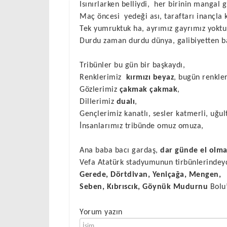
Isınırlarken belliydi,
her birinin mangal g
Maç öncesi
yedeği ası, taraftarı inançla 
Tek yumruktuk ha, ayrımız gayrımız yoktu
Durdu zaman durdu dünya, galibiyetten ba
Tribünler bu gün bir başkaydı,
Renklerimiz
kırmızı beyaz
, bugün renkle
Gözlerimiz
çakmak çakmak
,
Dillerimiz
dualı
,
Gençlerimiz kanatlı, sesler katmerli, uğu
İnsanlarımız tribünde omuz omuza,
Ana baba bacı gardaş,
dar günde el olma
Vefa Atatürk stadyumunun tirbünlerindeyd
Gerede, Dörtdivan, Yeniçağa, Mengen,
Seben, Kıbrıscık, Göynük Mudurnu
Bolu’
Yorum yazın