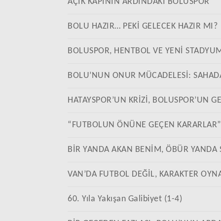
AÇIK KAPININ ARDINDAKİ BOLUSPOR
BOLU HAZIR… PEKİ GELECEK HAZIR MI?
BOLUSPOR, HENTBOL VE YENİ STADYU
BOLU’NUN ONUR MÜCADELESİ: SAHADA 
HATAYSPOR’UN KRİZİ, BOLUSPOR’UN G
“FUTBOLUN ÖNÜNE GEÇEN KARARLAR
BİR YANDA AKAN BENİM, ÖBÜR YANDA 
VAN’DA FUTBOL DEĞİL, KARAKTER OYN
60. Yıla Yakışan Galibiyet (1-4)