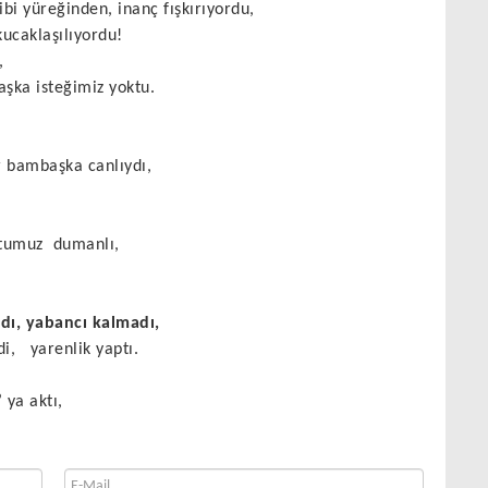
ibi yüreğinden, inanç fışkırıyordu,
kucaklaşılıyordu!
,
şka isteğimiz yoktu.
r bambaşka canlıydı,
ltumuz
dumanlı,
dı, yabancı kalmadı,
i,
yarenlik yaptı.
 ya aktı,