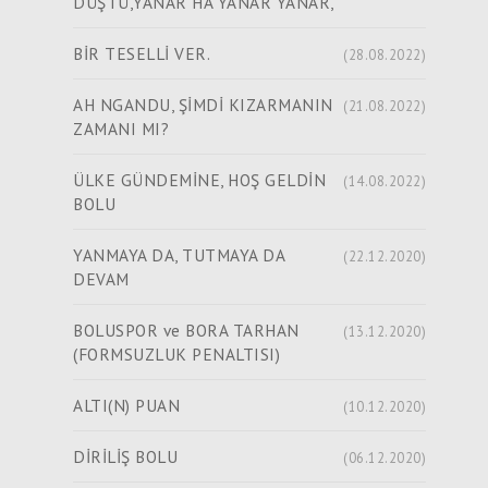
DÜŞTÜ,YANAR HA YANAR YANAR,
BİR TESELLİ VER.
(28.08.2022)
AH NGANDU, ŞİMDİ KIZARMANIN
(21.08.2022)
ZAMANI MI?
ÜLKE GÜNDEMİNE, HOŞ GELDİN
(14.08.2022)
BOLU
YANMAYA DA, TUTMAYA DA
(22.12.2020)
DEVAM
BOLUSPOR ve BORA TARHAN
(13.12.2020)
(FORMSUZLUK PENALTISI)
ALTI(N) PUAN
(10.12.2020)
DİRİLİŞ BOLU
(06.12.2020)