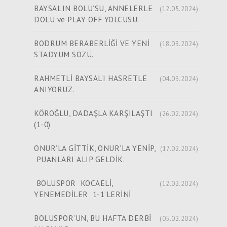
BAYSAL’IN BOLU’SU, ANNELERLE
(12.05.2024)
DOLU ve PLAY OFF YOLCUSU.
BODRUM BERABERLİĞİ VE YENİ
(18.03.2024)
STADYUM SÖZÜ.
RAHMETLİ BAYSAL’I HASRETLE
(04.03.2024)
ANIYORUZ.
KÖROĞLU, DADAŞLA KARŞILAŞTI
(26.02.2024)
(1-0)
ONUR’LA GİTTİK, ONUR’LA YENİP,
(17.02.2024)
PUANLARI ALIP GELDİK.
BOLUSPOR KOCAELİ,
(12.02.2024)
YENEMEDİLER 1-1’LERİNİ
BOLUSPOR’UN, BU HAFTA DERBİ
(05.02.2024)