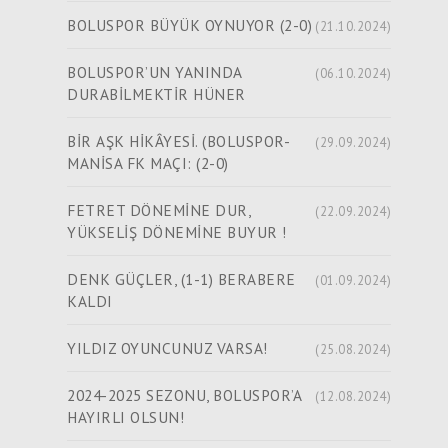
BOLUSPOR BÜYÜK OYNUYOR (2-0)
(21.10.2024)
BOLUSPOR’UN YANINDA
(06.10.2024)
DURABİLMEKTİR HÜNER
BİR AŞK HİKÂYESİ. (BOLUSPOR-
(29.09.2024)
MANİSA FK MAÇI: (2-0)
FETRET DÖNEMİNE DUR,
(22.09.2024)
YÜKSELİŞ DÖNEMİNE BUYUR !
DENK GÜÇLER, (1-1) BERABERE
(01.09.2024)
KALDI
YILDIZ OYUNCUNUZ VARSA!
(25.08.2024)
2024-2025 SEZONU, BOLUSPOR’A
(12.08.2024)
HAYIRLI OLSUN!