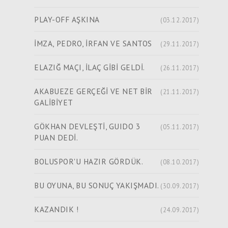
PLAY-OFF AŞKINA
(03.12.2017)
İMZA, PEDRO, İRFAN VE SANTOS
(29.11.2017)
ELAZIĞ MAÇI, İLAÇ GİBİ GELDİ.
(26.11.2017)
AKABUEZE GERÇEĞİ VE NET BİR
(21.11.2017)
GALİBİYET
GÖKHAN DEVLEŞTİ, GUIDO 3
(05.11.2017)
PUAN DEDİ.
BOLUSPOR'U HAZIR GÖRDÜK.
(08.10.2017)
BU OYUNA, BU SONUÇ YAKIŞMADI.
(30.09.2017)
KAZANDIK !
(24.09.2017)