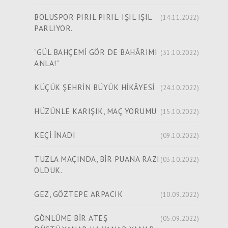
BOLUSPOR PIRIL PIRIL. IŞIL IŞIL
(14.11.2022)
PARLIYOR.
“GÜL BAHÇEMİ GÖR DE BAHÂRIMI
(31.10.2022)
ANLA!”
KÜÇÜK ŞEHRİN BÜYÜK HİKÂYESİ
(24.10.2022)
HÜZÜNLE KARIŞIK, MAÇ YORUMU
(15.10.2022)
KEÇİ İNADI
(09.10.2022)
TUZLA MAÇINDA, BİR PUANA RAZI
(03.10.2022)
OLDUK.
GEZ, GÖZTEPE ARPACIK
(10.09.2022)
GÖNLÜME BİR ATEŞ
(05.09.2022)