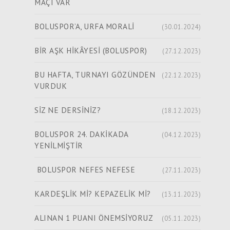
MAÇI VAR
BOLUSPOR’A, URFA MORALİ
(30.01.2024)
​​​​​​​BİR AŞK HİKÂYESİ (BOLUSPOR)
(27.12.2023)
BU HAFTA, TURNAYI GÖZÜNDEN
(22.12.2023)
VURDUK
SİZ NE DERSİNİZ?
(18.12.2023)
BOLUSPOR 24. DAKİKADA
(04.12.2023)
YENİLMİŞTİR
BOLUSPOR NEFES NEFESE
(27.11.2023)
KARDEŞLİK Mİ? KEPAZELİK Mİ?
(13.11.2023)
ALINAN 1 PUANI ÖNEMSİYORUZ
(05.11.2023)