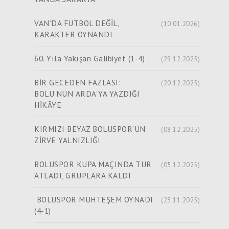
VAN’DA FUTBOL DEĞİL,
(10.01.2026)
KARAKTER OYNANDI
60. Yıla Yakışan Galibiyet (1-4)
(29.12.2025)
BİR GECEDEN FAZLASI:
(20.12.2025)
BOLU’NUN ARDA’YA YAZDIĞI
HİKÂYE
KIRMIZI BEYAZ BOLUSPOR’UN
(08.12.2025)
ZİRVE YALNIZLIĞI
BOLUSPOR KUPA MAÇINDA TUR
(05.12.2025)
ATLADI, GRUPLARA KALDI
BOLUSPOR MUHTEŞEM OYNADI
(23.11.2025)
(4-1)