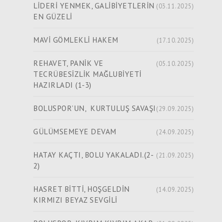
LİDERİ YENMEK, GALİBİYETLERİN
(03.11.2025)
EN GÜZELİ
MAVİ GÖMLEKLİ HAKEM
(17.10.2025)
REHAVET, PANİK VE
(05.10.2025)
TECRÜBESİZLİK MAĞLUBİYETİ
HAZIRLADI (1-3)
BOLUSPOR’UN, KURTULUŞ SAVAŞI
(29.09.2025)
GÜLÜMSEMEYE DEVAM
(24.09.2025)
HATAY KAÇTI, BOLU YAKALADI.(2-
(21.09.2025)
2)
HASRET BİTTİ, HOŞGELDİN
(14.09.2025)
KIRMIZI BEYAZ SEVGİLİ