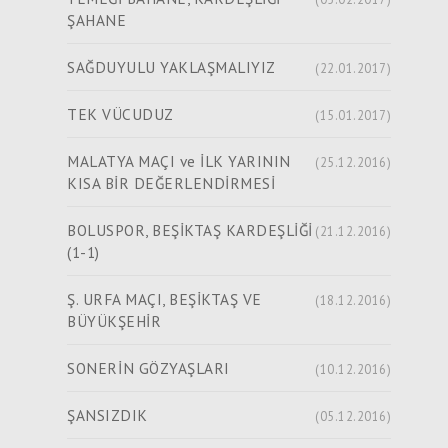
ŞAHANE
SAĞDUYULU YAKLAŞMALIYIZ
(22.01.2017)
TEK VÜCUDUZ
(15.01.2017)
MALATYA MAÇI ve İLK YARININ
(25.12.2016)
KISA BİR DEĞERLENDİRMESİ
BOLUSPOR, BEŞİKTAŞ KARDEŞLİĞİ
(21.12.2016)
(1-1)
Ş. URFA MAÇI, BEŞİKTAŞ VE
(18.12.2016)
BÜYÜKŞEHİR
SONERİN GÖZYAŞLARI
(10.12.2016)
ŞANSIZDIK
(05.12.2016)