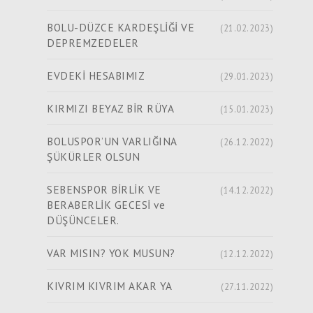
BOLU-DÜZCE KARDEŞLİĞİ VE
(21.02.2023)
DEPREMZEDELER
EVDEKİ HESABIMIZ
(29.01.2023)
KIRMIZI BEYAZ BİR RÜYA
(15.01.2023)
BOLUSPOR’UN VARLIĞINA
(26.12.2022)
ŞÜKÜRLER OLSUN
SEBENSPOR BİRLİK VE
(14.12.2022)
BERABERLİK GECESİ ve
DÜŞÜNCELER.
VAR MISIN? YOK MUSUN?
(12.12.2022)
KIVRIM KIVRIM AKAR YA
(27.11.2022)