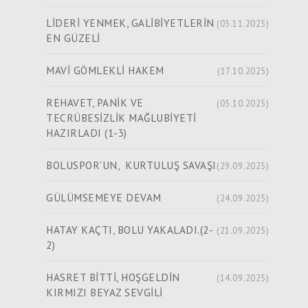
LİDERİ YENMEK, GALİBİYETLERİN
(03.11.2025)
EN GÜZELİ
MAVİ GÖMLEKLİ HAKEM
(17.10.2025)
REHAVET, PANİK VE
(05.10.2025)
TECRÜBESİZLİK MAĞLUBİYETİ
HAZIRLADI (1-3)
BOLUSPOR’UN, KURTULUŞ SAVAŞI
(29.09.2025)
GÜLÜMSEMEYE DEVAM
(24.09.2025)
HATAY KAÇTI, BOLU YAKALADI.(2-
(21.09.2025)
2)
HASRET BİTTİ, HOŞGELDİN
(14.09.2025)
KIRMIZI BEYAZ SEVGİLİ