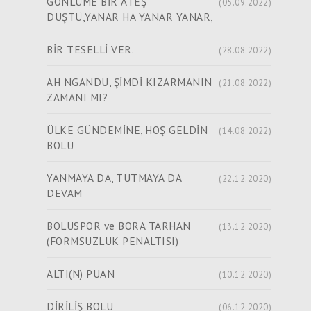
GÖNLÜME BİR ATEŞ
(05.09.2022)
DÜŞTÜ,YANAR HA YANAR YANAR,
BİR TESELLİ VER.
(28.08.2022)
AH NGANDU, ŞİMDİ KIZARMANIN
(21.08.2022)
ZAMANI MI?
ÜLKE GÜNDEMİNE, HOŞ GELDİN
(14.08.2022)
BOLU
YANMAYA DA, TUTMAYA DA
(22.12.2020)
DEVAM
BOLUSPOR ve BORA TARHAN
(13.12.2020)
(FORMSUZLUK PENALTISI)
ALTI(N) PUAN
(10.12.2020)
DİRİLİŞ BOLU
(06.12.2020)