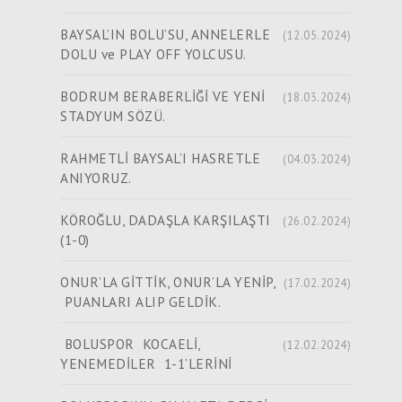
BAYSAL’IN BOLU’SU, ANNELERLE
(12.05.2024)
DOLU ve PLAY OFF YOLCUSU.
BODRUM BERABERLİĞİ VE YENİ
(18.03.2024)
STADYUM SÖZÜ.
RAHMETLİ BAYSAL’I HASRETLE
(04.03.2024)
ANIYORUZ.
KÖROĞLU, DADAŞLA KARŞILAŞTI
(26.02.2024)
(1-0)
ONUR’LA GİTTİK, ONUR’LA YENİP,
(17.02.2024)
PUANLARI ALIP GELDİK.
BOLUSPOR KOCAELİ,
(12.02.2024)
YENEMEDİLER 1-1’LERİNİ