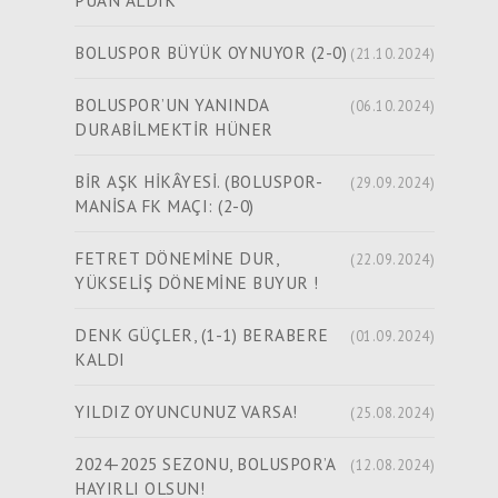
PUAN ALDIK
BOLUSPOR BÜYÜK OYNUYOR (2-0)
(21.10.2024)
BOLUSPOR’UN YANINDA
(06.10.2024)
DURABİLMEKTİR HÜNER
BİR AŞK HİKÂYESİ. (BOLUSPOR-
(29.09.2024)
MANİSA FK MAÇI: (2-0)
FETRET DÖNEMİNE DUR,
(22.09.2024)
YÜKSELİŞ DÖNEMİNE BUYUR !
DENK GÜÇLER, (1-1) BERABERE
(01.09.2024)
KALDI
YILDIZ OYUNCUNUZ VARSA!
(25.08.2024)
2024-2025 SEZONU, BOLUSPOR’A
(12.08.2024)
HAYIRLI OLSUN!