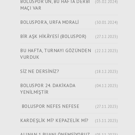
BOLUSPOR’UN, BU HAFTA DERBİ
(05.02.2024)
MAÇI VAR
BOLUSPOR’A, URFA MORALİ
(30.01.2024)
​​​​​​​BİR AŞK HİKÂYESİ (BOLUSPOR)
(27.12.2023)
BU HAFTA, TURNAYI GÖZÜNDEN
(22.12.2023)
VURDUK
SİZ NE DERSİNİZ?
(18.12.2023)
BOLUSPOR 24. DAKİKADA
(04.12.2023)
YENİLMİŞTİR
BOLUSPOR NEFES NEFESE
(27.11.2023)
KARDEŞLİK Mİ? KEPAZELİK Mİ?
(13.11.2023)
ALINAN 1 PUANI ÖNEMSİYORUZ
(05.11.2023)