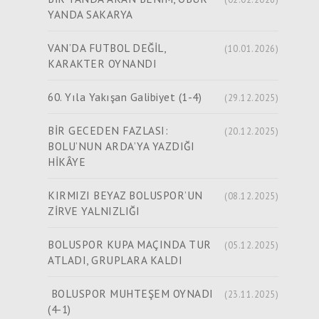
YANDA SAKARYA
VAN’DA FUTBOL DEĞİL,
(10.01.2026)
KARAKTER OYNANDI
60. Yıla Yakışan Galibiyet (1-4)
(29.12.2025)
BİR GECEDEN FAZLASI:
(20.12.2025)
BOLU’NUN ARDA’YA YAZDIĞI
HİKÂYE
KIRMIZI BEYAZ BOLUSPOR’UN
(08.12.2025)
ZİRVE YALNIZLIĞI
BOLUSPOR KUPA MAÇINDA TUR
(05.12.2025)
ATLADI, GRUPLARA KALDI
BOLUSPOR MUHTEŞEM OYNADI
(23.11.2025)
(4-1)