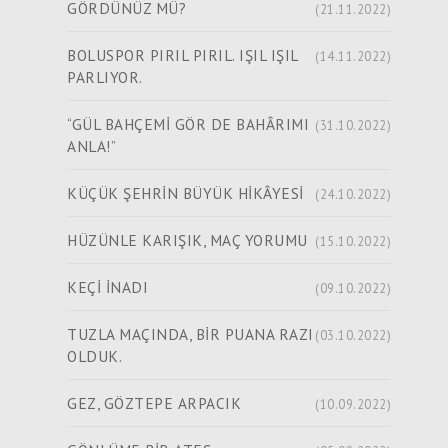
GÖRDÜNÜZ MÜ?
(21.11.2022)
BOLUSPOR PIRIL PIRIL. IŞIL IŞIL
(14.11.2022)
PARLIYOR.
“GÜL BAHÇEMİ GÖR DE BAHÂRIMI
(31.10.2022)
ANLA!”
KÜÇÜK ŞEHRİN BÜYÜK HİKÂYESİ
(24.10.2022)
HÜZÜNLE KARIŞIK, MAÇ YORUMU
(15.10.2022)
KEÇİ İNADI
(09.10.2022)
TUZLA MAÇINDA, BİR PUANA RAZI
(03.10.2022)
OLDUK.
GEZ, GÖZTEPE ARPACIK
(10.09.2022)