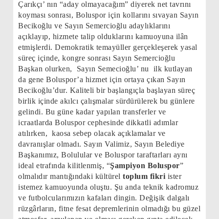
Çarıkçı’ nın “aday olmayacağım” diyerek net tavrını
koyması sonrası, Boluspor için kollarını sıvayan Sayın
Becikoğlu ve Sayın Semercioğlu adaylıklarını
açıklayıp, hizmete talip olduklarını kamuoyuna ilân
etmişlerdi. Demokratik temayüller gerçekleşerek yasal
süreç içinde, kongre sonrası Sayın Semercioğlu
Başkan olurken,
Sayın Semecioğlu’ nu
ilk kutlayan
da gene Boluspor’a hizmet için ortaya çıkan Sayın
Becikoğlu’dur. Kaliteli bir başlangıçla başlayan süreç
birlik içinde akılcı çalışmalar sürdürülerek bu günlere
gelindi. Bu güne kadar yapılan transferler ve
icraatlarda Boluspor cephesinde dikkatli adımlar
atılırken,
kaosa sebep olacak açıklamalar ve
davranışlar olmadı. Sayın Valimiz, Sayın Belediye
Başkanımız, Bolulular ve Boluspor taraftarları aynı
ideal etrafında kilitlenmiş, “
Şampiyon Boluspor
”
olmalıdır mantığındaki kültürel
toplum fikri
ister
istemez kamuoyunda oluştu. Şu anda teknik kadromuz
ve futbolcularımızın kafaları dingin. Değişik dalgalı
rüzgârların, fitne fesat depremlerinin olmadığı bu güzel