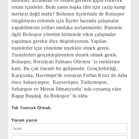
atmosfer, arzulanan ve olması gereken gıpta edilecek
ortam içindeler. Bolu zaten başka iller için cazip kamp
merkezi değil midir? Bolunun ilçelerinde de Boluspor
rüzgârlarını estirmek için İlçeler bazında çalışmalar
yapabilmenin yolları mutlaka zorlanmalıdır. Bununla
ilgili Boluspor yönetim biriminde etkin çalışmalar
yapılması gerekir diye düşünüyorum. Yapılan
transferler için yönetime teşekkür etmek gerek.
Transferleri gerçekleştirenlere destek olmak gerek.
Boluspor, Brezilyalı Fabiano Oliviera ‘yı renklerine
kattı. Bu çok önemli bir gelişmedir. Gençlerbirliği,
Karşıyaka, Hacettepe'de oynayan Ferhat Kiraz ile daha
önce Sakaryaspor,
Kayserispor, Trabzonspor,
Sebatspor ve Mersin İdmanyurdu’ nda oynamış olan
Ragıp Başdağ
da Boluspor’ lu oldu.
Tek Yumruk Olmak.
Yorum yazın