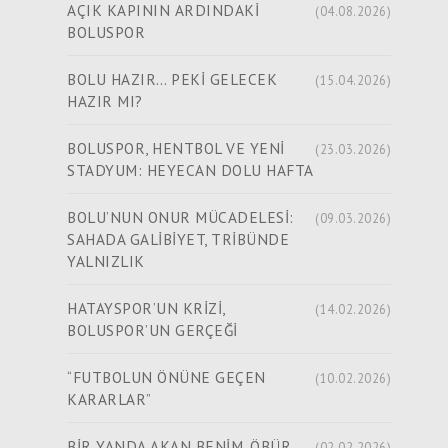
AÇIK KAPININ ARDINDAKİ
(04.08.2026)
BOLUSPOR
BOLU HAZIR… PEKİ GELECEK
(15.04.2026)
HAZIR MI?
BOLUSPOR, HENTBOL VE YENİ
(23.03.2026)
STADYUM: HEYECAN DOLU HAFTA
BOLU’NUN ONUR MÜCADELESİ:
(09.03.2026)
SAHADA GALİBİYET, TRİBÜNDE
YALNIZLIK
HATAYSPOR’UN KRİZİ,
(14.02.2026)
BOLUSPOR’UN GERÇEĞİ
“FUTBOLUN ÖNÜNE GEÇEN
(10.02.2026)
KARARLAR”
BİR YANDA AKAN BENİM, ÖBÜR
(02.02.2026)