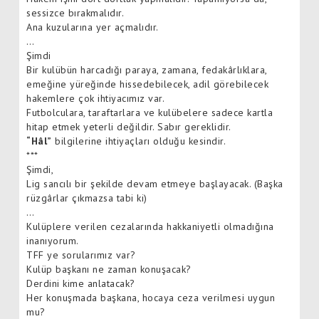
sessizce bırakmalıdır.
Ana kuzularına yer açmalıdır.
…
Şimdi
Bir kulübün harcadığı paraya, zamana, fedakârlıklara,
emeğine yüreğinde hissedebilecek, adil görebilecek
hakemlere çok ihtiyacımız var.
Futbolculara, taraftarlara ve kulübelere sadece kartla
hitap etmek yeterli değildir. Sabır gereklidir.
“Hâl”
bilgilerine ihtiyaçları olduğu kesindir.
***
Şimdi,
Lig sancılı bir şekilde devam etmeye başlayacak. (Başka
rüzgârlar çıkmazsa tabi ki)
…
Kulüplere verilen cezalarında hakkaniyetli olmadığına
inanıyorum.
TFF ye sorularımız var?
Kulüp başkanı ne zaman konuşacak?
Derdini kime anlatacak?
Her konuşmada başkana, hocaya ceza verilmesi uygun
mu?