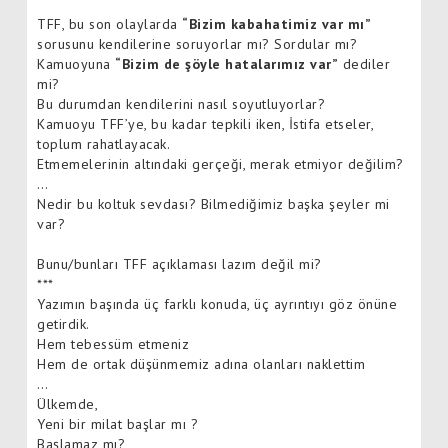
TFF, bu son olaylarda
“Bizim kabahatimiz var mı”
sorusunu kendilerine soruyorlar mı? Sordular mı?
Kamuoyuna
“Bizim de şöyle hatalarımız var”
dediler
mi?
Bu durumdan kendilerini nasıl soyutluyorlar?
Kamuoyu TFF’ye, bu kadar tepkili iken, İstifa etseler,
toplum rahatlayacak.
Etmemelerinin altındaki gerçeği, merak etmiyor değilim?
…
Nedir bu koltuk sevdası? Bilmediğimiz başka şeyler mi
var?
Bunu/bunları TFF açıklaması lazım değil mi?
***
Yazımın başında üç farklı konuda, üç ayrıntıyı göz önüne
getirdik.
Hem tebessüm etmeniz
Hem de ortak düşünmemiz adına olanları naklettim
…
Ülkemde,
Yeni bir milat başlar mı ?
Başlamaz mı?