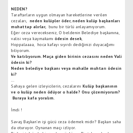
NEDEN?
Taraftarların uygun olmayan hareketlerine verilen
cezaları,
neden kulüpler öder, neden kulüp başkanları
muhattap alırlar,
bunu bir türlü anlayamıyorum.
Eğer ceza verecekseniz, O beldenin Belediye başkanına,
valisi veya kaymakamı
ödesin desek
,
Hoppalaaaa, hoca kafayı sıyırdı dediğinizi duyacağımı
biliyorum.
Ve katılıyorum. Maça giden birinin cezasını neden Vali
ödesin ki?
Neden belediye başkanı veya mahalle muhtarı ödesin
ki?
…
Sahaya gelen izleyicilerin, cezalarını
Kulüp başkanının
ve o kulüp neden ödüyor o halde? Onu çözemiyorum?
Buraya kafa yoralım.
İmdi !
Savaş Başkan’ın işi gücü ceza ödemek midir? Başkan saha
da oturuyor. Oynanan maçı izliyor.