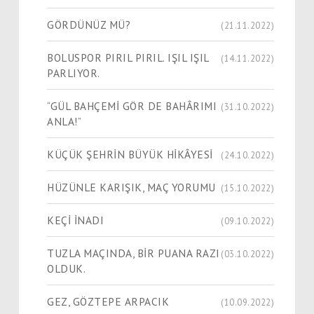
GÖRDÜNÜZ MÜ?
(21.11.2022)
BOLUSPOR PIRIL PIRIL. IŞIL IŞIL
(14.11.2022)
PARLIYOR.
“GÜL BAHÇEMİ GÖR DE BAHÂRIMI
(31.10.2022)
ANLA!”
KÜÇÜK ŞEHRİN BÜYÜK HİKÂYESİ
(24.10.2022)
HÜZÜNLE KARIŞIK, MAÇ YORUMU
(15.10.2022)
KEÇİ İNADI
(09.10.2022)
TUZLA MAÇINDA, BİR PUANA RAZI
(03.10.2022)
OLDUK.
GEZ, GÖZTEPE ARPACIK
(10.09.2022)