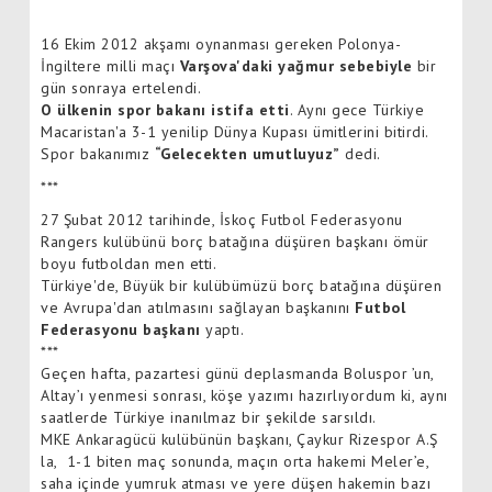
16 Ekim 2012 akşamı oynanması gereken Polonya-
İngiltere milli maçı
Varşova'daki yağmur sebebiyle
bir
gün sonraya ertelendi.
O ülkenin spor bakanı istifa etti
. Aynı gece Türkiye
Macaristan'a 3-1 yenilip Dünya Kupası ümitlerini bitirdi.
Spor bakanımız
“Gelecekten umutluyuz”
dedi.
***
27 Şubat 2012 tarihinde, İskoç Futbol Federasyonu
Rangers kulübünü borç batağına düşüren başkanı ömür
boyu futboldan men etti.
Türkiye'de, Büyük bir kulübümüzü borç batağına düşüren
ve Avrupa'dan atılmasını sağlayan başkanını
Futbol
Federasyonu başkanı
yaptı.
***
Geçen hafta, pazartesi günü deplasmanda Boluspor ’un,
Altay’ı yenmesi sonrası, köşe yazımı hazırlıyordum ki, aynı
saatlerde Türkiye inanılmaz bir şekilde sarsıldı.
MKE Ankaragücü kulübünün başkanı, Çaykur Rizespor A.Ş
la, 1-1 biten maç sonunda, maçın orta hakemi Meler’e,
saha içinde yumruk atması ve yere düşen hakemin bazı