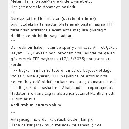
Meler'i İzmir Selçuk'taki evinde ziyaret etti.
Her şey normale dönmeye başladı.
***
Süresiz tatil edilen maçlar,
(sürelendirilerek)
önümüzdeki hafta maçlar ötelenerek başlanmasına TFF
tarafından açıklandı. Hakemlerde maçlara çıkacağız
dediler ve bir bildiri yayınladılar.
***
Dün eski bir hakem olan ve spor yorumcusu Ahmet Çakar,
Beyaz TV ,”Beyaz Spor” programında, elinde belgeleri
göstererek TFF başkanına (17/12/2023) soru/sorular
sordu:
TFF başkanının her iki telefonun da da baylock olduğu
iddiasını yineleyerek, TFF başkanına, telefonlarında
neden “baylock” olduğunu kamuoyuna açıklamasını istedi.
TFF Başkanı da, başka bir TV kanalındaki röportajındaki
ifadelerini ekrana taşıyarak, ayrıca yalancılıkla itham etti.
Durumlar bu!
Abdürrahim, durum vahim!
***
Anlayacağımız o dur ki, ortalık cidden karışık.
Daha da karışacak mı, düzelecek mi zaman içinde