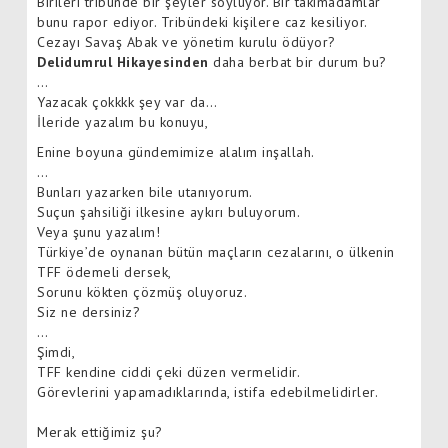
Birileri tribünde bir şeyler söylüyor. Bir takımadamlar
bunu rapor ediyor. Tribündeki kişilere caz kesiliyor.
Cezayı Savaş Abak ve yönetim kurulu ödüyor?
Delidumrul Hikayesinden
daha berbat bir durum bu?
…
Yazacak çokkkk şey var da…
İleride yazalım bu konuyu,
Enine boyuna gündemimize alalım inşallah.
…
Bunları yazarken bile utanıyorum.
Suçun şahsiliği ilkesine aykırı buluyorum.
Veya şunu yazalım!
Türkiye’de oynanan bütün maçların cezalarını, o ülkenin
TFF ödemeli dersek,
Sorunu kökten çözmüş oluyoruz.
Siz ne dersiniz?
…
Şimdi,
TFF kendine ciddi çeki düzen vermelidir.
Görevlerini yapamadıklarında, istifa edebilmelidirler.
Merak ettiğimiz şu?