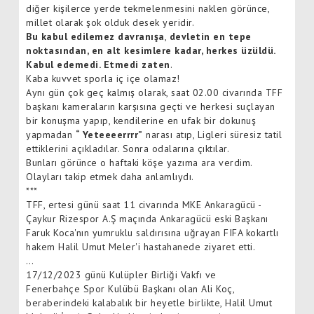
diğer kişilerce yerde tekmelenmesini naklen görünce,
millet olarak şok olduk desek yeridir.
Bu kabul edilemez davranışa
,
devletin en tepe
noktasından, en alt kesimlere kadar, herkes üzüldü.
Kabul edemedi. Etmedi zaten
.
Kaba kuvvet sporla iç içe olamaz!
Aynı gün çok geç kalmış olarak, saat 02.00 civarında TFF
başkanı kameraların karşısına geçti ve herkesi suçlayan
bir konuşma yapıp, kendilerine en ufak bir dokunuş
yapmadan
“ Yeteeeerrrr”
narası atıp, Ligleri süresiz tatil
ettiklerini açıkladılar. Sonra odalarına çıktılar.
Bunları görünce o haftaki köşe yazıma ara verdim.
Olayları takip etmek daha anlamlıydı.
***
TFF, ertesi günü saat 11 civarında MKE Ankaragücü -
Çaykur Rizespor A.Ş maçında Ankaragücü eski Başkanı
Faruk Koca'nın yumruklu saldırısına uğrayan FIFA kokartlı
hakem Halil Umut Meler'i hastahanede ziyaret etti.
…
17/12/2023 günü Kulüpler Birliği Vakfı ve
Fenerbahçe Spor Kulübü Başkanı olan Ali Koç,
beraberindeki kalabalık bir heyetle birlikte, Halil Umut