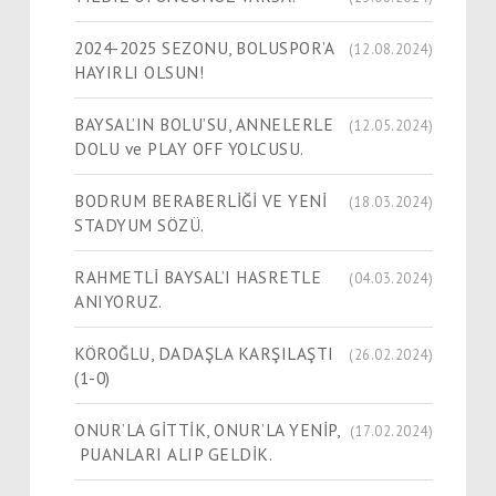
2024-2025 SEZONU, BOLUSPOR’A
(12.08.2024)
HAYIRLI OLSUN!
BAYSAL’IN BOLU’SU, ANNELERLE
(12.05.2024)
DOLU ve PLAY OFF YOLCUSU.
BODRUM BERABERLİĞİ VE YENİ
(18.03.2024)
STADYUM SÖZÜ.
RAHMETLİ BAYSAL’I HASRETLE
(04.03.2024)
ANIYORUZ.
KÖROĞLU, DADAŞLA KARŞILAŞTI
(26.02.2024)
(1-0)
ONUR’LA GİTTİK, ONUR’LA YENİP,
(17.02.2024)
PUANLARI ALIP GELDİK.