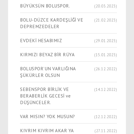
BÜYÜKSÜN BOLUSPOR.
(20.03.2023)
BOLU-DÜZCE KARDEŞLİĞİ VE
(21.02.2023)
DEPREMZEDELER
EVDEKİ HESABIMIZ
(29.01.2023)
KIRMIZI BEYAZ BİR RÜYA
(15.01.2023)
BOLUSPOR’UN VARLIĞINA
(26.12.2022)
ŞÜKÜRLER OLSUN
SEBENSPOR BİRLİK VE
(14.12.2022)
BERABERLİK GECESİ ve
DÜŞÜNCELER.
VAR MISIN? YOK MUSUN?
(12.12.2022)
KIVRIM KIVRIM AKAR YA
(27.11.2022)