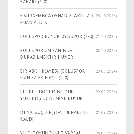
BAHARI (3-0)
KAHRAMANCA OYNADIK. AKILLA 3
(28.10.2024)
PUAN ALDIK
BOLUSPOR BÜYÜK OYNUYOR (2-0)
(21.10.2024)
BOLUSPOR’UN YANINDA
(06.10.2024)
DURABİLMEKTİR HÜNER
BİR AŞK HİKÂYESİ. (BOLUSPOR-
(29.09.2024)
MANİSA FK MAÇI: (2-0)
FETRET DÖNEMİNE DUR,
(22.09.2024)
YÜKSELİŞ DÖNEMİNE BUYUR !
DENK GÜÇLER, (1-1) BERABERE
(01.09.2024)
KALDI
YILDIZ OYUNCUNUZ VARSA!
(25.08.2024)