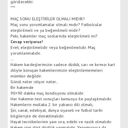
görülecektir.
***
MAÇ SONU ELEŞTİRİLER OLMALI MIDIR?
Maç sonu yorumlamalar olmalı mıdır? Futbolcular
eleştirilmeli ve ya beğenilmeli midir?
Peki, hakemler maç sonlarında eleştirilmeli mi?
Cevap veriyoruz!
Evet, eleştirilmelidir veya beğenilmelidir. Maç
yorumlanmalıdır.
…
Hakem kardeşlerimizin sadece düdük, sarı ve kırmızı kart
diliyle konuşan hakemlerimizin eleştirilememeleri
mümkün değildir.
Gönül neler istiyor neler..
Bir hakemde
90+90 dakika maç kondisyonu olmalıdır.
Her hakemin test sonuçları kamuoyu ile paylaşılmalıdır.
Hakemlerin mutlaka 2. bir yabancı dili olmalı,
Şiir, sanat, edebiyat, dünya siyaseti ve futbol tarihi
bilgileriyle de donatılmalıdır.
Hayat tecrübelerinin yanı sıra, edebi ve nazik olmalıdır.
Hakem işini dört dörtlük yapmalıdır. Yapamıyorsa da,