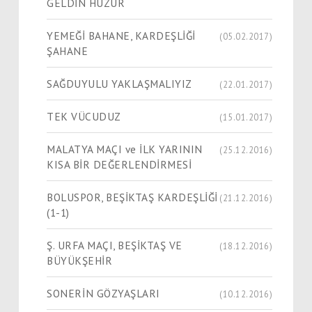
GELDİN HUZUR
YEMEĞİ BAHANE, KARDEŞLİĞİ
(05.02.2017)
ŞAHANE
SAĞDUYULU YAKLAŞMALIYIZ
(22.01.2017)
TEK VÜCUDUZ
(15.01.2017)
MALATYA MAÇI ve İLK YARININ
(25.12.2016)
KISA BİR DEĞERLENDİRMESİ
BOLUSPOR, BEŞİKTAŞ KARDEŞLİĞİ
(21.12.2016)
(1-1)
Ş. URFA MAÇI, BEŞİKTAŞ VE
(18.12.2016)
BÜYÜKŞEHİR
SONERİN GÖZYAŞLARI
(10.12.2016)