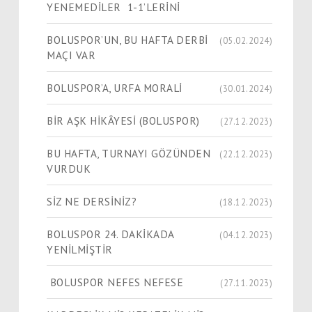
YENEMEDİLER 1-1’LERİNİ
BOLUSPOR’UN, BU HAFTA DERBİ
(05.02.2024)
MAÇI VAR
BOLUSPOR’A, URFA MORALİ
(30.01.2024)
​​​​​​​BİR AŞK HİKÂYESİ (BOLUSPOR)
(27.12.2023)
BU HAFTA, TURNAYI GÖZÜNDEN
(22.12.2023)
VURDUK
SİZ NE DERSİNİZ?
(18.12.2023)
BOLUSPOR 24. DAKİKADA
(04.12.2023)
YENİLMİŞTİR
BOLUSPOR NEFES NEFESE
(27.11.2023)