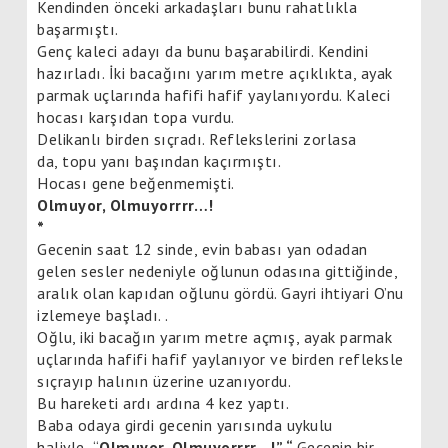
Kendinden önceki arkadaşları bunu rahatlıkla
başarmıştı.
Genç kaleci adayı da bunu başarabilirdi. Kendini
hazırladı. İki bacağını yarım metre açıklıkta, ayak
parmak uçlarında hafifi hafif yaylanıyordu. Kaleci
hocası karşıdan topa vurdu.
Delikanlı birden sıçradı. Reflekslerini zorlasa
da, topu yanı başından kaçırmıştı.
Hocası gene beğenmemişti.
Olmuyor, Olmuyorrrr…!
*
Gecenin saat 12 sinde, evin babası yan odadan
gelen sesler nedeniyle oğlunun odasına gittiğinde,
aralık olan kapıdan oğlunu gördü. Gayri ihtiyari O’nu
izlemeye başladı. .
Oğlu, iki bacağın yarım metre açmış, ayak parmak
uçlarında hafifi hafif yaylanıyor ve birden refleksle
sıçrayıp halının üzerine uzanıyordu.
Bu hareketi ardı ardına 4 kez yaptı.
Baba odaya girdi gecenin yarısında uykulu
haliyle “
Olmuyor, Olmuyorrrr…!” “
Gecenin bir