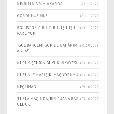
KIVRIM KIVRIM AKAR YA
(27.11.2022)
GÖRDÜNÜZ MÜ?
(21.11.2022)
BOLUSPOR PIRIL PIRIL. IŞIL IŞIL
(14.11.2022)
PARLIYOR.
“GÜL BAHÇEMİ GÖR DE BAHÂRIMI
(31.10.2022)
ANLA!”
KÜÇÜK ŞEHRİN BÜYÜK HİKÂYESİ
(24.10.2022)
HÜZÜNLE KARIŞIK, MAÇ YORUMU
(15.10.2022)
KEÇİ İNADI
(09.10.2022)
TUZLA MAÇINDA, BİR PUANA RAZI
(03.10.2022)
OLDUK.