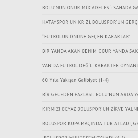
BOLU’NUN ONUR MÜCADELESİ: SAHADA GAL
HATAYSPOR’UN KRİZİ, BOLUSPOR’UN GERÇ
“FUTBOLUN ÖNÜNE GEÇEN KARARLAR”
BİR YANDA AKAN BENİM, ÖBÜR YANDA SA
VAN’DA FUTBOL DEĞİL, KARAKTER OYNAN
60. Yıla Yakışan Galibiyet (1-4)
BİR GECEDEN FAZLASI: BOLU’NUN ARDA’YA
KIRMIZI BEYAZ BOLUSPOR’UN ZİRVE YALNI
BOLUSPOR KUPA MAÇINDA TUR ATLADI, G
BOLUSPOR MUHTEŞEM OYNADI (4-1)