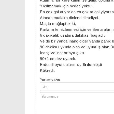
Adamlar bir kere kalemize gelip, golünü a
Yıkılmamak için neden yoktu.
En çok gol atıyor da en çok ta gol yiyorsa
Atacan mutlaka dinlendirilmeliydi.
Maçta mağluptuk ki,
Karların temizlenmesi için verilen aralar 
6 dakikalık uzatma dakikası başladı.
Ve de bir yanda inanç diğer yanda panik b
90 dakika uykuda olan ve uyumuş olan Bo
İnanç ve inat ortaya çıktı.
90+1 de dev uyandı.
Erdemli oyuncularımız,
Erdem
leşti
Kükredi.
Yorum yazın