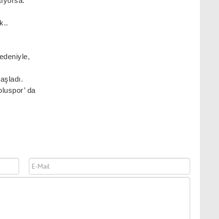
tıyorsa.
k..
nedeniyle,
aşladı.
luspor’ da