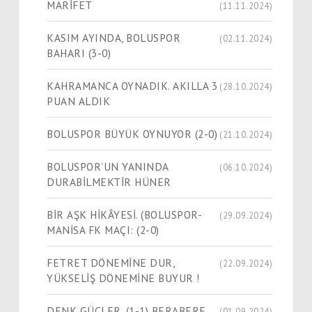
MARİFET
(11.11.2024)
KASIM AYINDA, BOLUSPOR
(02.11.2024)
BAHARI (3-0)
KAHRAMANCA OYNADIK. AKILLA 3
(28.10.2024)
PUAN ALDIK
BOLUSPOR BÜYÜK OYNUYOR (2-0)
(21.10.2024)
BOLUSPOR’UN YANINDA
(06.10.2024)
DURABİLMEKTİR HÜNER
BİR AŞK HİKÂYESİ. (BOLUSPOR-
(29.09.2024)
MANİSA FK MAÇI: (2-0)
FETRET DÖNEMİNE DUR,
(22.09.2024)
YÜKSELİŞ DÖNEMİNE BUYUR !
DENK GÜÇLER, (1-1) BERABERE
(01.09.2024)