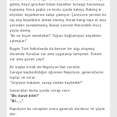
gitmiş. Köye girerken bütün köpekler birleşip havlamaya
başlamış. Hoca şaşkın ve korku içinde kalmış. Bakmış ki
köylüler köpeklerine sahip çıkmıyor. Çaresizce yerden bir
taş alıp köpeklere atmak istemiş. Ancak hangi taşa el atsa
yerinden oynatamamış. Bunun üzerine Nasreddin Hoca
şöyle demiş:
“Bu ne biçim memleket? Taşları bağlamışlar, köpekleri
salmışlar!”
Bugün Türk futbolunda da benzer bir algı oluşmuş
durumda. Kurallar var ama uygulanışı tartışmalı. Sistem
var ama güven zayıf.
Bir başka örnek de Napolyon’dan verelim.
Savaşın kaybedildiğini öğrenen Napolyon, generallerini
toplar ve sorar:
“Söyleyin bakalım, savaşı neden kaybettik?”
Generaller korku içinde cevap verir:
“Bir, barut bitti!”
“İki……”
Napolyon bu cevaptan sonra generali durdurur ve şöyle
der: