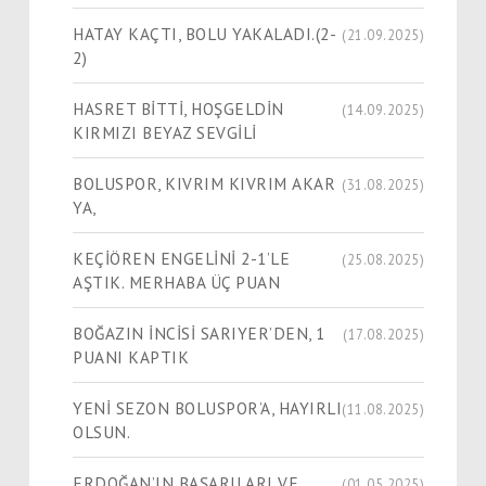
HATAY KAÇTI, BOLU YAKALADI.(2-
(21.09.2025)
2)
HASRET BİTTİ, HOŞGELDİN
(14.09.2025)
KIRMIZI BEYAZ SEVGİLİ
BOLUSPOR, KIVRIM KIVRIM AKAR
(31.08.2025)
YA,
KEÇİÖREN ENGELİNİ 2-1’LE
(25.08.2025)
AŞTIK. MERHABA ÜÇ PUAN
BOĞAZIN İNCİSİ SARIYER’DEN, 1
(17.08.2025)
PUANI KAPTIK
YENİ SEZON BOLUSPOR’A, HAYIRLI
(11.08.2025)
OLSUN.
ERDOĞAN’IN BAŞARILARI VE
(01.05.2025)