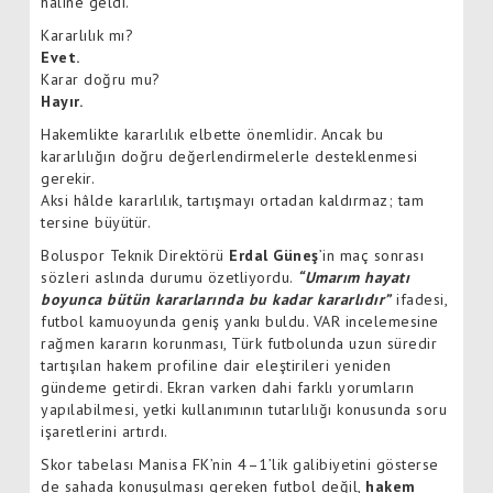
hâline geldi.
Kararlılık mı?
Evet.
Karar doğru mu?
Hayır.
Hakemlikte kararlılık elbette önemlidir. Ancak bu
kararlılığın doğru değerlendirmelerle desteklenmesi
gerekir.
Aksi hâlde kararlılık, tartışmayı ortadan kaldırmaz; tam
tersine büyütür.
Boluspor Teknik Direktörü
Erdal Güneş
’in maç sonrası
sözleri aslında durumu özetliyordu.
“Umarım hayatı
boyunca bütün kararlarında bu kadar kararlıdır”
ifadesi,
futbol kamuoyunda geniş yankı buldu. VAR incelemesine
rağmen kararın korunması, Türk futbolunda uzun süredir
tartışılan hakem profiline dair eleştirileri yeniden
gündeme getirdi. Ekran varken dahi farklı yorumların
yapılabilmesi, yetki kullanımının tutarlılığı konusunda soru
işaretlerini artırdı.
Skor tabelası Manisa FK’nin 4–1’lik galibiyetini gösterse
de sahada konuşulması gereken futbol değil,
hakem