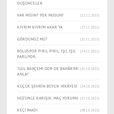
DÜŞÜNCELER.
VAR MISIN? YOK MUSUN?
(12.12.2022)
KIVRIM KIVRIM AKAR YA
(27.11.2022)
GÖRDÜNÜZ MÜ?
(21.11.2022)
BOLUSPOR PIRIL PIRIL. IŞIL IŞIL
(14.11.2022)
PARLIYOR.
“GÜL BAHÇEMİ GÖR DE BAHÂRIMI
(31.10.2022)
ANLA!”
KÜÇÜK ŞEHRİN BÜYÜK HİKÂYESİ
(24.10.2022)
HÜZÜNLE KARIŞIK, MAÇ YORUMU
(15.10.2022)
KEÇİ İNADI
(09.10.2022)