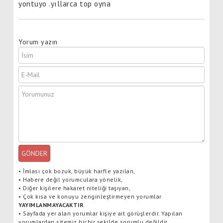
yontuyo .yıllarca top oyna
Yorum yazın
GÖNDER
•
İmlası çok bozuk, büyük harfle yazılan,
•
Habere değil yorumculara yönelik,
•
Diğer kişilere hakaret niteliği taşıyan,
•
Çok kısa ve konuyu zenginleştirmeyen yorumlar
YAYIMLANMAYACAKTIR
.
•
Sayfada yer alan yorumlar kişiye ait görüşlerdir. Yapılan
yorumlardan sitemiz hiçbir şekilde sorumlu değildir.