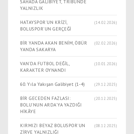
SAHADA GALİBİYET, TRİBÜNDE
YALNIZLIK
HATAYSPOR’UN KRİZİ,
(14.02.2026)
BOLUSPOR’UN GERÇEĞİ
BİR YANDA AKAN BENİM, ÖBÜR
(02.02.2026)
YANDA SAKARYA
VAN’DA FUTBOL DEĞİL,
(10.01.2026)
KARAKTER OYNANDI
60. Yıla Yakışan Galibiyet (1-4)
(29.12.2025)
BİR GECEDEN FAZLASI:
(20.12.2025)
BOLU’NUN ARDA’YA YAZDIĞI
HİKÂYE
KIRMIZI BEYAZ BOLUSPOR’UN
(08.12.2025)
ZİRVE YALNIZLIĞI