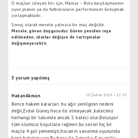
O maçları izleyen biri için, Manisa – Bolu karşılaşmasının
oyun planını ya da futbolcuların performansını konuşmak
zorlaşmaktadır.
Sonuç olarak mesele yalnızca bir maç değildir.
Mesele, güven duygusudur. Güven yeniden inşa
edilmeden, skorlar değişse de tartışmalar
değişmeyecektir.
3 yorum yapılmış
10 Şubat 2026 • 15:33
HakanAkman
Bence hakem kararları bu ağır yenilginin nedeni
değil,Erdal Güneş hoca ile olmayacak ,kalecimiz
herhangi bir takımda ancak 3. kaleci olur,Boluspor
tüm olumsuz koşullara rağmen bu sezon hiç bir
maçta 4 gol yememişti,hocanın savunma oyununda
bariz hataları var.Bu hoca ile 2 maçta 4' er gollü