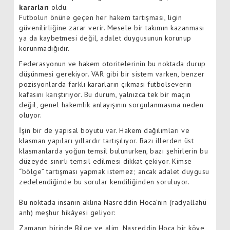
kararları
oldu.
Futbolun önüne geçen her hakem tartışması, ligin
güvenilirliğine zarar verir. Mesele bir takımın kazanması
ya da kaybetmesi değil, adalet duygusunun korunup
korunmadığıdır.
Federasyonun ve hakem otoritelerinin bu noktada durup
düşünmesi gerekiyor. VAR gibi bir sistem varken, benzer
pozisyonlarda farklı kararların çıkması futbolseverin
kafasını karıştırıyor. Bu durum, yalnızca tek bir maçın
değil, genel hakemlik anlayışının sorgulanmasına neden
oluyor.
İşin bir de yapısal boyutu var. Hakem dağılımları ve
klasman yapıları yıllardır tartışılıyor. Bazı illerden üst
klasmanlarda yoğun temsil bulunurken, bazı şehirlerin bu
düzeyde sınırlı temsil edilmesi dikkat çekiyor. Kimse
“bölge” tartışması yapmak istemez; ancak adalet duygusu
zedelendiğinde bu sorular kendiliğinden soruluyor.
Bu noktada insanın aklına Nasreddin Hoca’nın (radyallahü
anh) meşhur hikâyesi geliyor:
Zamanın birinde Bilge ve alim, Nasreddin Hoca bir köye