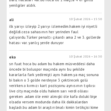
yenilgiler aldık.
10 Şubat 2026 • 15:50
ali
ilk yarıyı izleyip 2.yarıyı izlemedim.hakem iyi niyetli
değildi.ceza sahasının her yerinden faul
çalıyordu.Türker penaltı çıkardı ama 2 ve 3. gollerde
hatası var. yanlış yerde duruyor
10 Şubat 2026 • 16:30
eko
sn fuat hoca bu adam bu hakem müsveddesi daha
öncede bi boluspor maçında aynı bu şekilde
kararlarla fark yedirmişti aynı hakem.ya maç sonuna
bi bakın o 3 golde nerdeyse 3 çektirecek golü
verirken.o kırmızı kart pozisyonu aynısının tıpkısı
live city maçında oldu hakem sarı verdi olöası
gereken .adam öle emir almışki öle kafa doluki bişe
olsada versem modunda daha ilk dakkalardan
başladı.bu adam bi araştırılmalı kimin tetikçisi kime