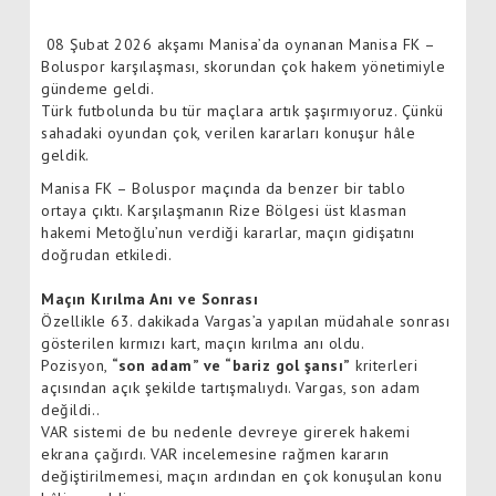
08 Şubat 2026 akşamı Manisa’da oynanan Manisa FK –
Boluspor karşılaşması, skorundan çok hakem yönetimiyle
gündeme geldi.
Türk futbolunda bu tür maçlara artık şaşırmıyoruz. Çünkü
sahadaki oyundan çok, verilen kararları konuşur hâle
geldik.
Manisa FK – Boluspor maçında da benzer bir tablo
ortaya çıktı. Karşılaşmanın Rize Bölgesi üst klasman
hakemi Metoğlu’nun verdiği kararlar, maçın gidişatını
doğrudan etkiledi.
Maçın Kırılma Anı ve Sonrası
Özellikle 63. dakikada Vargas’a yapılan müdahale sonrası
gösterilen kırmızı kart, maçın kırılma anı oldu.
Pozisyon,
“son adam” ve “bariz gol şansı”
kriterleri
açısından açık şekilde tartışmalıydı. Vargas, son adam
değildi..
VAR sistemi de bu nedenle devreye girerek hakemi
ekrana çağırdı. VAR incelemesine rağmen kararın
değiştirilmemesi, maçın ardından en çok konuşulan konu