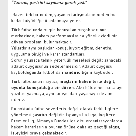
“Tamam, gerisini saymana gerek yok.”
Bazen tek bir neden, yaşanan tartışmaların neden bu
kadar büyüdüğünü anlatmaya yeter.
Türk futbolunda bugün konuşulan birçok sorunun
merkezinde, hakem performanslarına yönelik ciddi bir
güven problemi bulunmaktadır.
Yıllardır aynı başlıklar konuşuluyor: eğitim, denetim,
uygulama birliği ve karar standartları.
Sorun yalnızca teknik yeterlilik meselesi değil; sahadaki
adalet duygusunun zedelenmesidir. Adalet duygusu
kaybolduğunda futbol da
inandırıcılığını
kaybeder.
Türk futbolunun ihtiyacı;
maçların hakemlerle değil,
oyunla konuşulduğu bir düzen.
Aksi hâlde her hafta aynı
yazıları yazmaya, aynı tartışmaları yaşamaya devam
ederiz.
Bu noktada futbolseverlerin doğal olarak farklı liglere
yönelmesi şaşırtıcı değildir. İspanya La Liga, İngiltere
Premier Lig, Almanya Bundesliga gibi organizasyonlarda
hakem kararlarının oyunun önüne daha az geçtiği algısı,
izleyiciyi oraya çekmektedir.