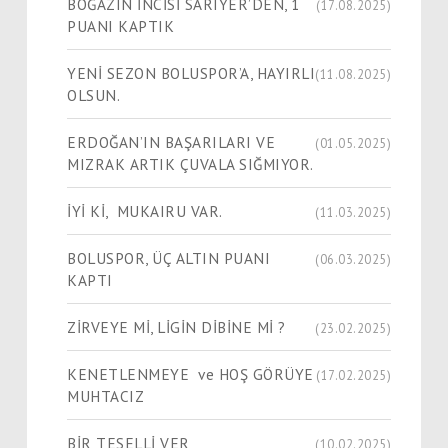
BOĞAZIN İNCİSİ SARIYER’DEN, 1
(17.08.2025)
PUANI KAPTIK
YENİ SEZON BOLUSPOR’A, HAYIRLI
(11.08.2025)
OLSUN.
ERDOĞAN’IN BAŞARILARI VE
(01.05.2025)
MIZRAK ARTIK ÇUVALA SIĞMIYOR.
İYİ Kİ, MUKAIRU VAR.
(11.03.2025)
BOLUSPOR, ÜÇ ALTIN PUANI
(06.03.2025)
KAPTI
ZİRVEYE Mİ, LİGİN DİBİNE Mİ ?
(23.02.2025)
KENETLENMEYE ve HOŞ GÖRÜYE
(17.02.2025)
MUHTACIZ
BİR TESELLİ VER
(10.02.2025)