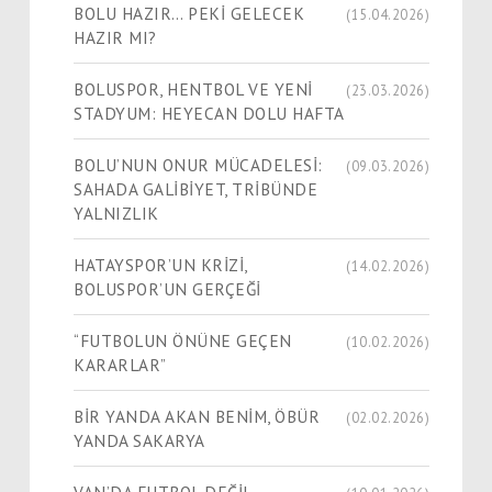
BOLU HAZIR… PEKİ GELECEK
(15.04.2026)
HAZIR MI?
BOLUSPOR, HENTBOL VE YENİ
(23.03.2026)
STADYUM: HEYECAN DOLU HAFTA
BOLU’NUN ONUR MÜCADELESİ:
(09.03.2026)
SAHADA GALİBİYET, TRİBÜNDE
YALNIZLIK
HATAYSPOR’UN KRİZİ,
(14.02.2026)
BOLUSPOR’UN GERÇEĞİ
“FUTBOLUN ÖNÜNE GEÇEN
(10.02.2026)
KARARLAR”
BİR YANDA AKAN BENİM, ÖBÜR
(02.02.2026)
YANDA SAKARYA
VAN’DA FUTBOL DEĞİL,