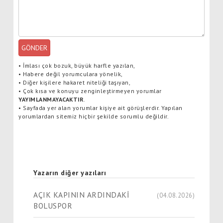
GÖNDER
•
İmlası çok bozuk, büyük harfle yazılan,
•
Habere değil yorumculara yönelik,
•
Diğer kişilere hakaret niteliği taşıyan,
•
Çok kısa ve konuyu zenginleştirmeyen yorumlar
YAYIMLANMAYACAKTIR
.
•
Sayfada yer alan yorumlar kişiye ait görüşlerdir. Yapılan
yorumlardan sitemiz hiçbir şekilde sorumlu değildir.
Yazarın diğer yazıları
AÇIK KAPININ ARDINDAKİ
(04.08.2026)
BOLUSPOR