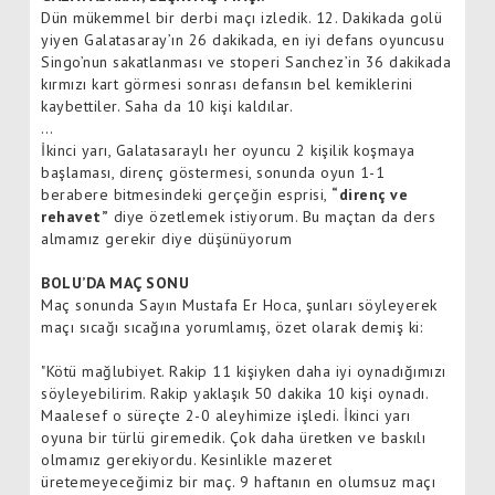
Dün mükemmel bir derbi maçı izledik. 12. Dakikada golü
yiyen Galatasaray’ın 26 dakikada, en iyi defans oyuncusu
Singo’nun sakatlanması ve stoperi Sanchez’in 36 dakikada
kırmızı kart görmesi sonrası defansın bel kemiklerini
kaybettiler. Saha da 10 kişi kaldılar.
…
İkinci yarı, Galatasaraylı her oyuncu 2 kişilik koşmaya
başlaması, direnç göstermesi, sonunda oyun 1-1
berabere bitmesindeki gerçeğin esprisi,
“direnç ve
rehavet”
diye özetlemek istiyorum. Bu maçtan da ders
almamız gerekir diye düşünüyorum
BOLU’DA MAÇ SONU
Maç sonunda Sayın Mustafa Er Hoca, şunları söyleyerek
maçı sıcağı sıcağına yorumlamış, özet olarak demiş ki:
"Kötü mağlubiyet. Rakip 11 kişiyken daha iyi oynadığımızı
söyleyebilirim. Rakip yaklaşık 50 dakika 10 kişi oynadı.
Maalesef o süreçte 2-0 aleyhimize işledi. İkinci yarı
oyuna bir türlü giremedik. Çok daha üretken ve baskılı
olmamız gerekiyordu. Kesinlikle mazeret
üretemeyeceğimiz bir maç. 9 haftanın en olumsuz maçı