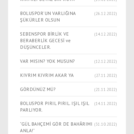
BOLUSPOR’UN VARLIĞINA
(26.12.2022)
ŞÜKÜRLER OLSUN
SEBENSPOR BİRLİK VE
(14.12.2022)
BERABERLİK GECESİ ve
DÜŞÜNCELER.
VAR MISIN? YOK MUSUN?
(12.12.2022)
KIVRIM KIVRIM AKAR YA
(27.11.2022)
GÖRDÜNÜZ MÜ?
(21.11.2022)
BOLUSPOR PIRIL PIRIL. IŞIL IŞIL
(14.11.2022)
PARLIYOR.
“GÜL BAHÇEMİ GÖR DE BAHÂRIMI
(31.10.2022)
ANLA!”