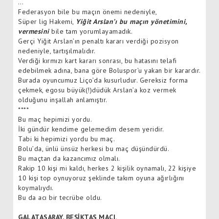
…
Federasyon bile bu maçın önemi nedeniyle,
Süper lig Hakemi,
Yiğit Arslan’ı bu maçın yönetimini,
vermesini
bile tam yorumlayamadık.
Gerçi Yiğit Arslan’ın penaltı kararı verdiği pozisyon
nedeniyle, tartışılmalıdır.
Verdiği kırmızı kart kararı sonrası, bu hatasını telafi
edebilmek adına, bana göre Boluspor’u yakan bir karardır.
Burada oyuncumuz Liço’da kusurludur. Gereksiz forma
çekmek, egosu büyük(!)düdük Arslan’a koz vermek
olduğunu inşallah anlamıştır.
****
Bu maç hepimizi yordu.
İki gündür kendime gelemedim desem yeridir.
Tabi ki hepimizi yordu bu maç.
Bolu’da, ünlü ünsüz herkesi bu maç düşündürdü.
Bu maçtan da kazancımız olmalı.
Rakip 10 kişi mi kaldı, herkes 2 kişilik oynamalı, 22 kişiye
10 kişi top oynuyoruz şeklinde takım oyuna ağırlığını
koymalıydı.
Bu da acı bir tecrübe oldu.
GALATASARAY, BEŞİKTAŞ MAÇI.