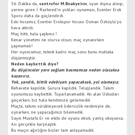
56. Dakika da,
santrofor M.Boakye’nin
, oyun dışına alınıp,
yerine giren İ. Rasheed’in yokları oynaması, Esenler Erok
Sporu daha da güçlendirdi.
Eski hocamız, Esenler Erokspor hocası Osman Özköylü’yü
hava attırdı.
Maç bitti, hala şaşkınız.!
Kenar yönetimi ne olursa olsun, maç oynanırken
şaşmamalı!
Her oyuncumuz, teknik kadro maç sonu bunu mutlaka
düşünmüştür.
Neden kaybettik diye?
Bu düşünceler yere sağlam basmamıza neden olacaksa
kazanırız.
Yok, yandık, bittik edebiyatı yapacaksak, yol alamayız.
Rehavete kapıldık. Gurura kapıldık. Telaşlandık. Takım
oyunumuzu kaybettik. Toparlanamadık. Atı alan Üsküdarı
geçerken, biz hala kendimize gelemedik
Maçta, takımı sürükleyecek lidersizlik nedeniyle de,
oynarken, ne yapacağımızı bilemedik.
Sayın Mustafa Er ve ekibi de oyunu eksik, yanlış okuyunca,
Acı gerçekle karşılaştık.
Bu maçın ağırlığını bizler tam anlayamadık.