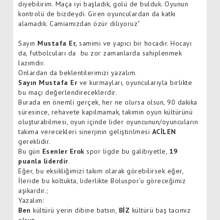
diyebilirim. Maça iyi başladık, golü de bulduk. Oyunun
kontrolü de bizdeydi. Giren oyunculardan da katkı
alamadık. Camiamızdan özür diliyoruz"
Sayın
Mustafa Er,
samimi ve yapıcı bir hocadır. Hocayı
da, futbolcuları da bu zor zamanlarda sahiplenmek
lazımdır.
Onlardan da beklentilerimizi yazalım.
Sayın Mustafa Er
ve kurmayları, oyuncularıyla birlikte
bu maçı değerlendireceklerdir.
Burada en önemli gerçek, her ne olursa olsun, 90 dakika
süresince, rehavete kapılmamak, takımın oyun kültürünü
oluşturabilmesi, oyun içinde lider oyuncunun/oyuncuların
takıma verecekleri sinerjinin geliştirilmesi
ACİLEN
gereklidir.
Bu gün
Esenler Erok
spor ligde bu galibiyetle,
19
puanla liderdir
.
Eğer, bu eksikliğimizi takım olarak görebilirsek eğer,
İleride bu koltukta, liderlikte Boluspor’u göreceğimiz
aşikardır.;
Yazalım:
Ben
kültürü yerin dibine batsın,
BİZ
kültürü baş tacımız
olsun.