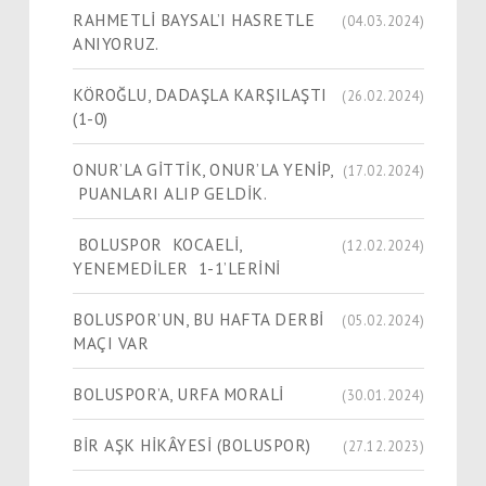
RAHMETLİ BAYSAL’I HASRETLE
(04.03.2024)
ANIYORUZ.
KÖROĞLU, DADAŞLA KARŞILAŞTI
(26.02.2024)
(1-0)
ONUR’LA GİTTİK, ONUR’LA YENİP,
(17.02.2024)
PUANLARI ALIP GELDİK.
BOLUSPOR KOCAELİ,
(12.02.2024)
YENEMEDİLER 1-1’LERİNİ
BOLUSPOR’UN, BU HAFTA DERBİ
(05.02.2024)
MAÇI VAR
BOLUSPOR’A, URFA MORALİ
(30.01.2024)
​​​​​​​BİR AŞK HİKÂYESİ (BOLUSPOR)
(27.12.2023)