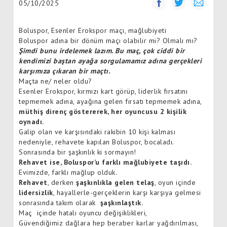
05/10/2025
Boluspor, Esenler Erokspor maçı, mağlubiyeti
Boluspor adına bir dönüm maçı olabilir mi? Olmalı mı?
Şimdi bunu irdelemek lazım. Bu maç, çok ciddi bir
kendimizi baştan ayağa sorgulamamız adına gerçekleri
karşımıza çıkaran bir maçtı.
Maçta ne/ neler oldu?
Esenler Erokspor, kırmızı kart görüp, liderlik fırsatını
tepmemek adına, ayağına gelen fırsatı tepmemek adına,
müthiş direnç göstererek, her oyuncusu 2 kişilik
oynadı.
Galip olan ve karşısındaki rakibin 10 kişi kalması
nedeniyle, rehavete kapılan Boluspor, bocaladı.
Sonrasında bir şaşkınlık ki sormayın!
Rehavet ise, Boluspor’u farklı mağlubiyete taşıdı.
Evimizde, farklı mağlup olduk.
Rehavet
, derken
şaşkınlıkla gelen telaş
, oyun içinde
lidersizlik
, hayallerle-gerçeklerin karşı karşıya gelmesi
sonrasında takım olarak
şaşkınlaştık.
Maç içinde hatalı oyuncu değişiklikleri,
Güvendiğimiz dağlara hep beraber karlar yağdırılması,