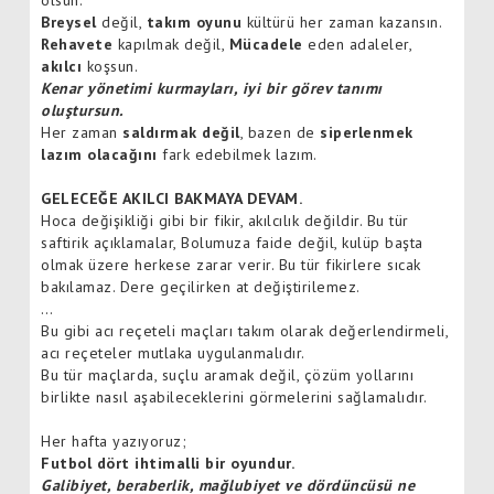
Breysel
değil,
takım oyunu
kültürü her zaman kazansın.
Rehavete
kapılmak değil,
Mücadele
eden adaleler,
akılcı
koşsun.
Kenar yönetimi kurmayları, iyi bir görev tanımı
oluştursun.
Her zaman
saldırmak değil
, bazen de
siperlenmek
lazım olacağını
fark edebilmek lazım.
GELECEĞE AKILCI BAKMAYA DEVAM.
Hoca değişikliği gibi bir fikir, akılcılık değildir. Bu tür
saftirik açıklamalar, Bolumuza faide değil, kulüp başta
olmak üzere herkese zarar verir. Bu tür fikirlere sıcak
bakılamaz. Dere geçilirken at değiştirilemez.
…
Bu gibi acı reçeteli maçları takım olarak değerlendirmeli,
acı reçeteler mutlaka uygulanmalıdır.
Bu tür maçlarda, suçlu aramak değil, çözüm yollarını
birlikte nasıl aşabileceklerini görmelerini sağlamalıdır.
Her hafta yazıyoruz;
Futbol dört ihtimalli bir oyundur.
Galibiyet, beraberlik, mağlubiyet ve dördüncüsü ne