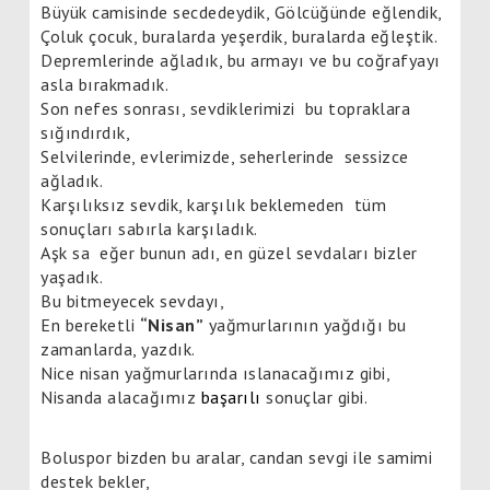
Büyük camisinde secdedeydik, Gölcüğünde eğlendik,
Çoluk çocuk, buralarda yeşerdik, buralarda eğleştik.
Depremlerinde ağladık, bu armayı ve bu coğrafyayı
asla bırakmadık.
Son nefes sonrası, sevdiklerimizi
bu topraklara
sığındırdık,
Selvilerinde, evlerimizde, seherlerinde
sessizce
ağladık.
Karşılıksız sevdik, karşılık beklemeden
tüm
sonuçları sabırla karşıladık.
Aşk sa
eğer bunun adı, en güzel sevdaları bizler
yaşadık.
Bu bitmeyecek sevdayı,
En bereketli
“Nisan”
yağmurlarının yağdığı bu
zamanlarda, yazdık.
Nice nisan yağmurlarında ıslanacağımız gibi,
Nisanda alacağımız
başarılı
sonuçlar gibi.
Boluspor bizden bu aralar, candan sevgi ile samimi
destek bekler,