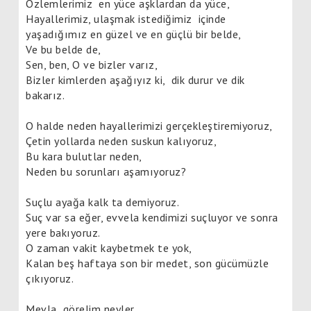
Özlemlerimiz
en yüce aşklardan da yüce,
Hayallerimiz, ulaşmak istediğimiz
içinde
yaşadığımız en güzel ve en güçlü bir belde,
Ve bu belde de,
Sen, ben, O ve bizler varız,
Bizler kimlerden aşağıyız ki,
dik durur ve dik
bakarız.
O halde neden hayallerimizi gerçekleştiremiyoruz,
Çetin yollarda neden suskun kalıyoruz,
Bu kara bulutlar neden,
Neden bu sorunları aşamıyoruz
?
Suçlu ayağa kalk ta demiyoruz.
Suç var sa eğer, evvela kendimizi suçluyor ve sonra
yere bakıyoruz.
O zaman vakit kaybetmek te yok,
Kalan beş haftaya son bir medet, son gücümüzle
çıkıyoruz.
Mevla
görelim neyler,