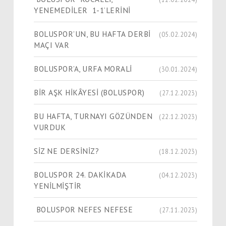
YENEMEDİLER 1-1’LERİNİ
BOLUSPOR’UN, BU HAFTA DERBİ
(05.02.2024)
MAÇI VAR
BOLUSPOR’A, URFA MORALİ
(30.01.2024)
​​​​​​​BİR AŞK HİKÂYESİ (BOLUSPOR)
(27.12.2023)
BU HAFTA, TURNAYI GÖZÜNDEN
(22.12.2023)
VURDUK
SİZ NE DERSİNİZ?
(18.12.2023)
BOLUSPOR 24. DAKİKADA
(04.12.2023)
YENİLMİŞTİR
BOLUSPOR NEFES NEFESE
(27.11.2023)