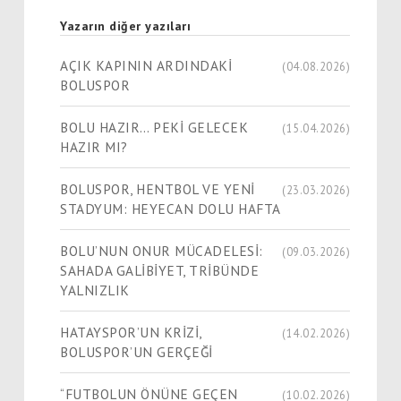
Yazarın diğer yazıları
AÇIK KAPININ ARDINDAKİ
(04.08.2026)
BOLUSPOR
BOLU HAZIR… PEKİ GELECEK
(15.04.2026)
HAZIR MI?
BOLUSPOR, HENTBOL VE YENİ
(23.03.2026)
STADYUM: HEYECAN DOLU HAFTA
BOLU’NUN ONUR MÜCADELESİ:
(09.03.2026)
SAHADA GALİBİYET, TRİBÜNDE
YALNIZLIK
HATAYSPOR’UN KRİZİ,
(14.02.2026)
BOLUSPOR’UN GERÇEĞİ
“FUTBOLUN ÖNÜNE GEÇEN
(10.02.2026)