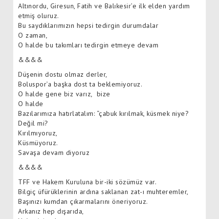
Altınordu, Giresun, Fatih ve Balıkesir’e ilk elden yardım
etmiş oluruz.
Bu saydıklarımızın hepsi tedirgin durumdalar
O zaman,
O halde bu takımları tedirgin etmeye devam
&&&&
Düşenin dostu olmaz derler,
Boluspor’a başka dost ta beklemiyoruz.
O halde gene biz varız, bize
O halde
Bazılarımıza hatırlatalım: “çabuk kırılmak, küsmek niye?
Değil mi?
Kırılmıyoruz,
Küsmüyoruz.
Savaşa devam diyoruz
&&&&
TFF ve Hakem Kuruluna bir-iki sözümüz var.
Bilgiç üfürüklerinin ardına saklanan zat-ı muhteremler,
Başınızı kumdan çıkarmalarını öneriyoruz.
Arkanız hep dışarıda,