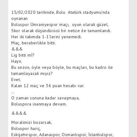
15/02/2020 tarihinde, Bolu Atatürk stadyumu'nda
oynanan
Boluspor Ümraniyespor maçı, oyun olarak güzel,
Skor olarak düşündürücü bir netice ile tamamlandı.
Her iki takımda 1-1’lerini yenemedi.
Maç, beraberlikle bitti.
&&&
Lig bitti mİ?
Hayır,
Bu sezon, öyle veya böyle, bu maçları, bu kadro ile
tamamlayacak mıyız?
Evet.
Kalan 12 maç ve 36 puan hesabı var.
…
O zaman sonuna kadar savaşmaya,
Boluspora inanmaya devam.
&&&&
Moralimizi bozarsak,
Boluspor hariç,
Eskişehirspor, Adanaspor, Osmanlıspor, İstanbulspor,