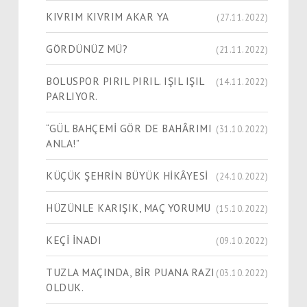
KIVRIM KIVRIM AKAR YA
(27.11.2022)
GÖRDÜNÜZ MÜ?
(21.11.2022)
BOLUSPOR PIRIL PIRIL. IŞIL IŞIL
(14.11.2022)
PARLIYOR.
“GÜL BAHÇEMİ GÖR DE BAHÂRIMI
(31.10.2022)
ANLA!”
KÜÇÜK ŞEHRİN BÜYÜK HİKÂYESİ
(24.10.2022)
HÜZÜNLE KARIŞIK, MAÇ YORUMU
(15.10.2022)
KEÇİ İNADI
(09.10.2022)
TUZLA MAÇINDA, BİR PUANA RAZI
(03.10.2022)
OLDUK.