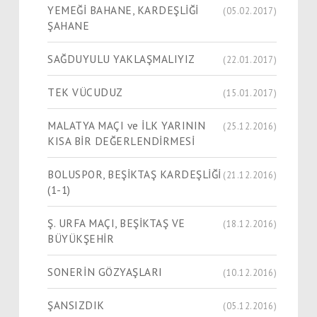
YEMEĞİ BAHANE, KARDEŞLİĞİ
(05.02.2017)
ŞAHANE
SAĞDUYULU YAKLAŞMALIYIZ
(22.01.2017)
TEK VÜCUDUZ
(15.01.2017)
MALATYA MAÇI ve İLK YARININ
(25.12.2016)
KISA BİR DEĞERLENDİRMESİ
BOLUSPOR, BEŞİKTAŞ KARDEŞLİĞİ
(21.12.2016)
(1-1)
Ş. URFA MAÇI, BEŞİKTAŞ VE
(18.12.2016)
BÜYÜKŞEHİR
SONERİN GÖZYAŞLARI
(10.12.2016)
ŞANSIZDIK
(05.12.2016)