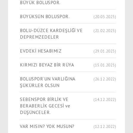
BÜYÜK BOLUSPOR.
BÜYÜKSÜN BOLUSPOR.
(20.03.2023)
BOLU-DÜZCE KARDEŞLİĞİ VE
(21.02.2023)
DEPREMZEDELER
EVDEKİ HESABIMIZ
(29.01.2023)
KIRMIZI BEYAZ BİR RÜYA
(15.01.2023)
BOLUSPOR’UN VARLIĞINA
(26.12.2022)
ŞÜKÜRLER OLSUN
SEBENSPOR BİRLİK VE
(14.12.2022)
BERABERLİK GECESİ ve
DÜŞÜNCELER.
VAR MISIN? YOK MUSUN?
(12.12.2022)