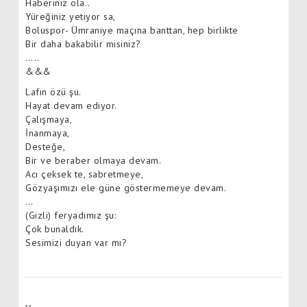
Haberiniz ola..
Yüreğiniz yetiyor sa,
Boluspor- Ümraniye maçına banttan, hep birlikte
Bir daha bakabilir misiniz?
…..
&&&
Lafın özü şu.
Hayat devam ediyor.
Çalışmaya,
İnanmaya,
Desteğe,
Bir ve beraber olmaya devam.
Acı çeksek te, sabretmeye,
Gözyaşımızı ele güne göstermemeye devam.
…
(Gizli) feryadımız şu:
Çok bunaldık.
Sesimizi duyan var mı?