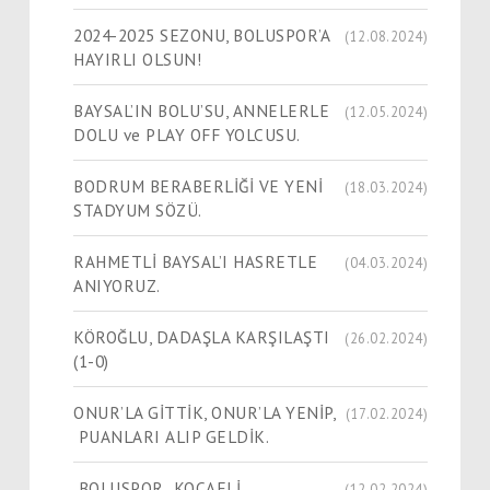
2024-2025 SEZONU, BOLUSPOR’A
(12.08.2024)
HAYIRLI OLSUN!
BAYSAL’IN BOLU’SU, ANNELERLE
(12.05.2024)
DOLU ve PLAY OFF YOLCUSU.
BODRUM BERABERLİĞİ VE YENİ
(18.03.2024)
STADYUM SÖZÜ.
RAHMETLİ BAYSAL’I HASRETLE
(04.03.2024)
ANIYORUZ.
KÖROĞLU, DADAŞLA KARŞILAŞTI
(26.02.2024)
(1-0)
ONUR’LA GİTTİK, ONUR’LA YENİP,
(17.02.2024)
PUANLARI ALIP GELDİK.
BOLUSPOR KOCAELİ,
(12.02.2024)