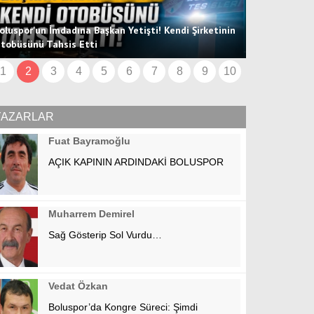
oluspor'un İmdadına Başkan Yetişti! Kendi Şirketinin
tobüsünü Tahsis Etti
Hücum Hattın
1
2
3
4
5
6
7
8
9
10
YAZARLAR
Fuat Bayramoğlu
AÇIK KAPININ ARDINDAKİ BOLUSPOR
Muharrem Demirel
Sağ Gösterip Sol Vurdu…
Vedat Özkan
Boluspor’da Kongre Süreci: Şimdi