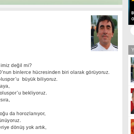
"Kanunları Uygulamak, Boluspor'u Yalnız Bırakmak
B
Değildir"
O
imiz değil mi?
O’nun binlerce hücresinden biri olarak görüyoruz.
oluspor’u
büyük biliyoruz.
taya,
Boluspor’u bekliyoruz.
sıra,
oğu da horozlanıyor,
ünüyoruz.
riye dönüş yok artık,