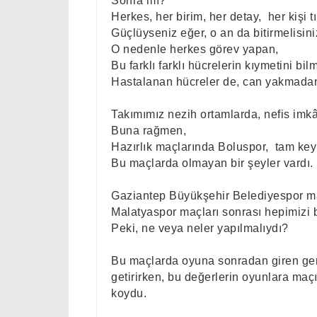
Sonra mı?
Herkes, her birim, her detay,
her kişi tı
Güçlüyseniz eğer, o an da bitirmelisiniz
O nedenle herkes görev yapan,
Bu farklı farklı hücrelerin kıymetini bilm
Hastalanan hücreler de, can yakmadan b
Takımımız nezih ortamlarda, nefis imkâ
Buna rağmen,
Hazırlık maçlarında Boluspor,
tam key
Bu maçlarda olmayan bir şeyler vardı.
Gaziantep Büyükşehir Belediyespor maç
Malatyaspor maçları sonrası hepimizi b
Peki, ne veya neler yapılmalıydı?
Bu maçlarda oyuna sonradan giren gen
getirirken, bu değerlerin oyunlara maç
koydu.