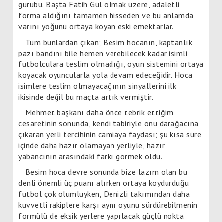
gurubu. Başta Fatih Gül olmak üzere, adaletli
forma aldığını tamamen hisseden ve bu anlamda
varını yoğunu ortaya koyan eski emektarlar.
Tüm bunlardan çıkan; Besim hocanın, kaptanlık
pazı bandını bile hemen verebilecek kadar isimli
futbolculara teslim olmadığı, oyun sistemini ortaya
koyacak oyuncularla yola devam edeceğidir. Hoca
isimlere teslim olmayacağının sinyallerini ilk
ikisinde değil bu maçta artık vermiştir.
Mehmet başkanı daha önce tebrik ettiğim
cesaretinin sonunda, kendi tabiriyle onu darağacına
çıkaran yerli tercihinin camiaya faydası; şu kısa süre
içinde daha hazır olamayan yerliyle, hazır
yabancının arasındaki farkı görmek oldu.
Besim hoca devre sonunda bize lazım olan bu
denli önemli üç puanı alırken ortaya koydurduğu
futbol çok olumluyken, Denizli takımından daha
kuvvetli rakiplere karşı aynı oyunu sürdürebilmenin
formülü de eksik yerlere yapılacak güçlü nokta