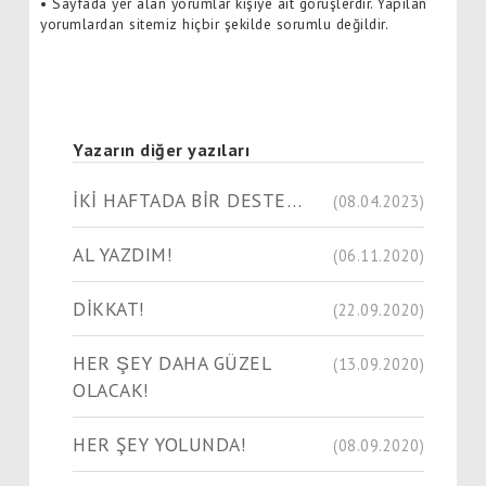
•
Sayfada yer alan yorumlar kişiye ait görüşlerdir. Yapılan
yorumlardan sitemiz hiçbir şekilde sorumlu değildir.
Yazarın diğer yazıları
İKİ HAFTADA BİR DESTE…
(08.04.2023)
AL YAZDIM!
(06.11.2020)
DİKKAT!
(22.09.2020)
HER ŞEY DAHA GÜZEL
(13.09.2020)
OLACAK!
HER ŞEY YOLUNDA!
(08.09.2020)