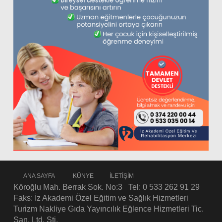
ANA SAYFA
KÜNYE
İLETİŞİM
Köroğlu Mah. Berrak Sok. No:3 Tel: 0 533 262 91 29
Faks: İz Akademi Özel Eğitim ve Sağlık Hizmetleri
Turizm Nakliye Gıda Yayıncılık Eğlence Hizmetleri Tic.
San. Ltd. Şti.