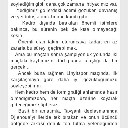
söylediğim gibi, daha çok zamana ihtiyacımız var.
Yediğimiz gollerdeki acemi gözüken davranış
ve yer tutuşlarımız bunun kanıtı gibi.
Kadro dışında bırakılan önemli isimlere
bakınca, bu sürenin pek de kısa olmayacağı
kesin.
Önemli olan takım oturun
caya kadar; en az
zararla bu süreyi geçirebilmek.
Ama bu maçtan sonra şampiyonluk yolunda iki
maçtaki kaybımızın dört puana ulaştığı da bir
gerçek…
Ancak buna rağmen Linyitspor maçında, ilk
karşılaşmaya göre daha iyi gözüktüğümüzü
söyleyebilirim.
Hem kadro hem de form grafiği anlamında hazır
olmadığımızdan, her maçta üzerine koyarak
gideceğimiz şüphesiz.
Basit bir anlatımla, Tavşanlı deplasmanında
Djiehoua’yı ileride tek bırakan ve onun üçüncü
bölgede arkası dönük top tutma yeteneğinden