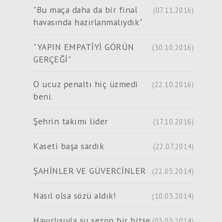
"Bu maça daha da bir final
(07.11.2016)
havasında hazırlanmalıydık"
"YAPIN EMPATİYİ GÖRÜN
(30.10.2016)
GERÇEĞİ"
O ucuz penaltı hiç üzmedi
(22.10.2016)
beni.
Şehrin takımı lider
(17.10.2016)
Kaseti başa sardık
(22.07.2014)
ŞAHİNLER VE GÜVERCİNLER
(22.05.2014)
Nasıl olsa sözü aldık!
(10.03.2014)
Hayırlısıyla şu sezon bir bitse
(03.03.2014)