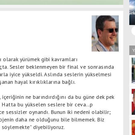
Boluspor'un İmdadına Başkan Yetişti! Kendi Şirketinin
Otobüsünü Tahsis Etti
H
Y
ı olarak yürümek gibi kavramları
ta. Sesler beklenmeyen bir final ve sonrasında
rla iyice yükseldi. Aslında seslerin yükselmesi
nan hayal kırıklıklarına bağlı.
içeriğinin ne barındırdığını da bu güne dek pek
. Hatta bu yükselen seslere bir ceva
...
p
e sessizler oynandı. Bunun iki nedeni olabilir;
rojenin daha ne olduğunu bile bilmemek. Biz
f söylemekte" diyebiliyoruz.