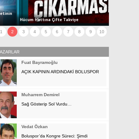
BAŞKAN BAYR
ücum Hattına Çifte Takviye
ETTİ
1
2
3
4
5
6
7
8
9
10
AZARLAR
Fuat Bayramoğlu
AÇIK KAPININ ARDINDAKİ BOLUSPOR
Muharrem Demirel
Sağ Gösterip Sol Vurdu…
Vedat Özkan
Boluspor’da Kongre Süreci: Şimdi