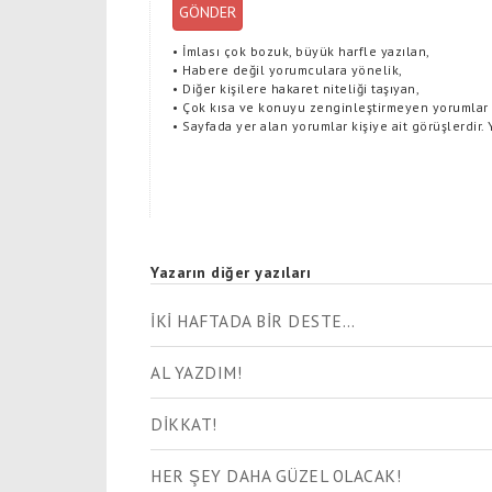
GÖNDER
•
İmlası çok bozuk, büyük harfle yazılan,
•
Habere değil yorumculara yönelik,
•
Diğer kişilere hakaret niteliği taşıyan,
•
Çok kısa ve konuyu zenginleştirmeyen yorumlar
•
Sayfada yer alan yorumlar kişiye ait görüşlerdir.
Yazarın diğer yazıları
İKİ HAFTADA BİR DESTE…
AL YAZDIM!
DİKKAT!
HER ŞEY DAHA GÜZEL OLACAK!