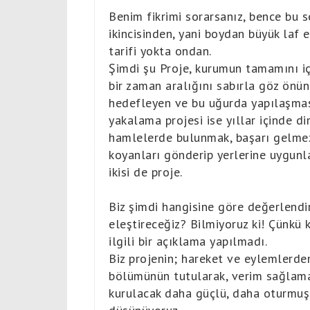
Benim fikrimi sorarsanız, bence bu se
ikincisinden, yani boydan büyük laf 
tarifi yokta ondan.
Şimdi şu Proje, kurumun tamamını iç
bir zaman aralığını sabırla göz önü
hedefleyen ve bu uğurda yapılaşması
yakalama projesi ise yıllar içinde di
hamlelerde bulunmak, başarı gelmez
koyanları gönderip yerlerine uygunla
ikisi de proje.
Biz şimdi hangisine göre değerlend
eleştireceğiz? Bilmiyoruz ki! Çünkü
ilgili bir açıklama yapılmadı.
Biz projenin; hareket ve eylemlerden
bölümünün tutularak, verim sağlamay
kurulacak daha güçlü, daha oturmuş