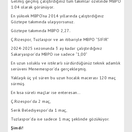
Gelmiş geçmiş çalıştırdığınız tüm takımlar özelinde MBPO
1.04 olarak görünüyor.
En yüksek MBPO’na 2014 yıllarında çalıştırdığınız
Göztepe takımında ulaşıyorsunuz.
Göztepe takımında MBPO 2,27..
Ç.Rizespor, Tuzlaspor ve an itibariyle MBPO “SIFIR”
2024-2025 sezonunda 3 ay kadar çalıştırdığınız
Sakaryaspor’da MBPO ise sadece “1,00”
En uzun soluklu ve istikrarlı sürdürdüğünüz teknik adamlık
serüveni Menemespor’da gerçekleşmiş.
Yaklaşık üç yıl süren bu uzun hocalık macerası 120 maç
sürmüş.
En kısa süreli maçlar ise enteresan…
Ç.Rizespor’da 2 maç,
Serik Belediyespor’da 1 maç,
Tuzlaspor’da ise sadece 1 maç şeklinde gözüküyor.
Şimdi!