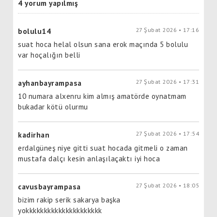
4 yorum yapılmış
27 Şubat 2026 • 17:16
bolulu14
suat hoca helal olsun sana erok maçında 5 bolulu
var hoçalığın belli
27 Şubat 2026 • 17:31
ayhanbayrampasa
10 numara alxenru kim almış amatörde oynatmam
bukadar kötü olurmu
27 Şubat 2026 • 17:54
kadirhan
erdalgüneş niye gitti suat hocada gitmeli o zaman
mustafa dalçı kesin anlaşılaçaktı iyi hoca
27 Şubat 2026 • 18:05
cavusbayrampasa
bizim rakip serik sakarya başka
yokkkkkkkkkkkkkkkkkkkkk