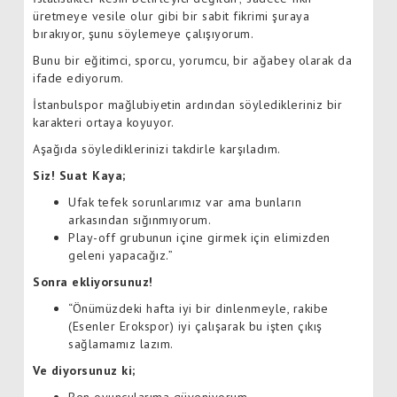
üretmeye vesile olur gibi bir sabit fikrimi şuraya
bırakıyor, şunu söylemeye çalışıyorum.
Bunu bir eğitimci, sporcu, yorumcu, bir ağabey olarak da
ifade ediyorum.
İstanbulspor mağlubiyetin ardından söyledikleriniz bir
karakteri ortaya koyuyor.
Aşağıda söylediklerinizi takdirle karşıladım.
Siz! Suat Kaya;
Ufak tefek sorunlarımız var ama bunların
arkasından sığınmıyorum.
Play-off grubunun içine girmek için elimizden
geleni yapacağız.”
Sonra ekliyorsunuz!
“Önümüzdeki hafta iyi bir dinlenmeyle, rakibe
(Esenler Erokspor) iyi çalışarak bu işten çıkış
sağlamamız lazım.
Ve diyorsunuz ki;
Ben oyuncularıma güveniyorum.