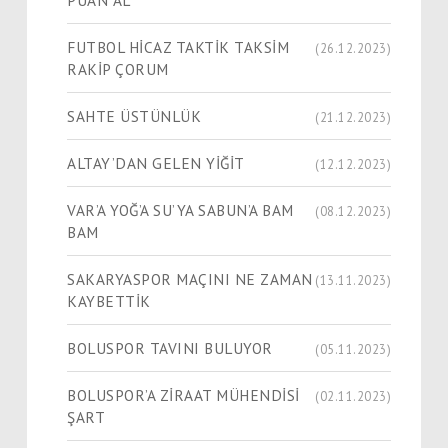
FUTBOL HİCAZ TAKTİK TAKSİM
(26.12.2023)
RAKİP ÇORUM
SAHTE ÜSTÜNLÜK
(21.12.2023)
ALTAY’DAN GELEN YİĞİT
(12.12.2023)
VAR’A YOĞ’A SU’YA SABUN’A BAM
(08.12.2023)
BAM
SAKARYASPOR MAÇINI NE ZAMAN
(13.11.2023)
KAYBETTİK
BOLUSPOR TAVINI BULUYOR
(05.11.2023)
BOLUSPOR’A ZİRAAT MÜHENDİSİ
(02.11.2023)
ŞART