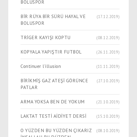
BOLUSPOR
BİR RÜYA BİR SÜRÜ HAYAL VE
(17.12.2019)
BOLUSPOR
TRİGER KAYIŞI KOPTU
(08.12.2019)
KOPYALA YAPIŞTIR FUTBOL
(26.11.2019)
Continuer l'illusion
(11.11.2019)
BİRİKMİŞ GAZ ATEŞİ GÖRÜNCE
(27.10.2019)
PATLAR
ARMA YOKSA BEN DE YOKUM
(21.10.2019)
LAKTAT TESTİ AİDİYET DERSİ
(15.10.2019)
O YÜZDEN BU YÜZDEN ÇIKARIZ
(08.10.2019)
İNŞALLAH BU DÜZDEN