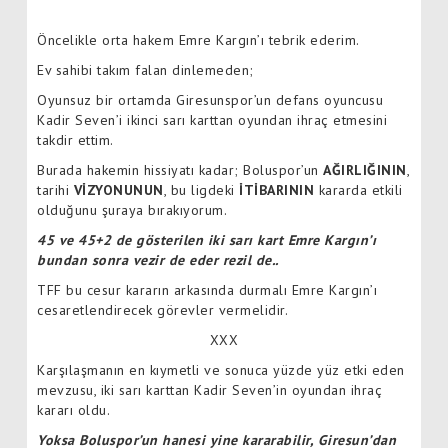
Öncelikle orta hakem Emre Kargın’ı tebrik ederim.
Ev sahibi takım falan dinlemeden;
Oyunsuz bir ortamda Giresunspor’un defans oyuncusu
Kadir Seven’i ikinci sarı karttan oyundan ihraç etmesini
takdir ettim.
Burada hakemin hissiyatı kadar; Boluspor’un
AĞIRLIĞININ
,
tarihi
VİZYONUNUN
, bu ligdeki
İTİBARININ
kararda etkili
olduğunu şuraya bırakıyorum.
45 ve 45+2 de gösterilen iki sarı kart Emre Kargın’ı
bundan sonra vezir de eder rezil de..
TFF bu cesur kararın arkasında durmalı Emre Kargın’ı
cesaretlendirecek görevler vermelidir.
XXX
Karşılaşmanın en kıymetli ve sonuca yüzde yüz etki eden
mevzusu, iki sarı karttan Kadir Seven’in oyundan ihraç
kararı oldu.
Yoksa Boluspor’un hanesi yine kararabilir, Giresun’dan