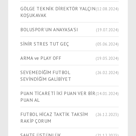
GÖLGE TEKNİK DİREKTÖR YALÇIN
(12.08.2024)
KOŞUKAVAK
BOLUSPOR’UN ANAYASA’SI
(19.07.2024)
SİNİR STRES TUT GEÇ
(05.06.2024)
ARMA ve PLAY OFF
(19.05.2024)
SEVEMEDİĞİM FUTBOL
(26.02.2024)
SEVİNDİĞİM GALİBİYET
PUAN TİCARETİ İKİ PUAN VER BİR
(14.01.2024)
PUAN AL
FUTBOL HİCAZ TAKTİK TAKSİM
(26.12.2023)
RAKİP ÇORUM
SAHTE ÜSTÜNLÜK
(21.12.2023)