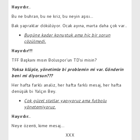
Hayırdır..
Bu ne buhran, bu ne kriz, bu neyin aşısı…
Bak yapraklar dökülüyor. Ocak ayına, marta daha çok var..
Bugüne kadar konuştuk ama hiç bir sorun
çözülmedi.
Hayırdır!!!
TFF Başkanı mısın Boluspor’un TD’si misin?
Yoksa klüple, yönetimle bi problemin mi var. Gönderin
beni mi diyorsun???
Her hafta farklı analiz, her hafta farklı mesaj, her hafta
denüşük bi Yalçın Bey.
Çok güzel statlar yapıyoruz ama futbolu
yönetemiyoruz.
Hayırdır..
Neye özenti, kime mesaj…
XXX