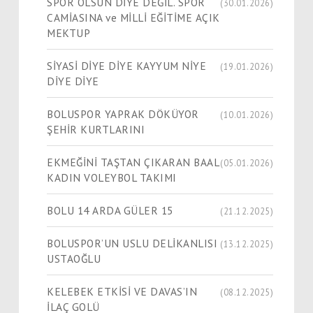
SPOR OLSUN DİYE DEĞİL. SPOR
(30.01.2026)
CAMİASINA ve MİLLİ EĞİTİME AÇIK
MEKTUP
SİYASİ DİYE DİYE KAYYUM NİYE
(19.01.2026)
DİYE DİYE
BOLUSPOR YAPRAK DÖKÜYOR
(10.01.2026)
ŞEHİR KURTLARINI
EKMEĞİNİ TAŞTAN ÇIKARAN BAAL
(05.01.2026)
KADIN VOLEYBOL TAKIMI
BOLU 14 ARDA GÜLER 15
(21.12.2025)
BOLUSPOR’UN USLU DELİKANLISI
(13.12.2025)
USTAOĞLU
KELEBEK ETKİSİ VE DAVAS’IN
(08.12.2025)
İLAÇ GOLÜ