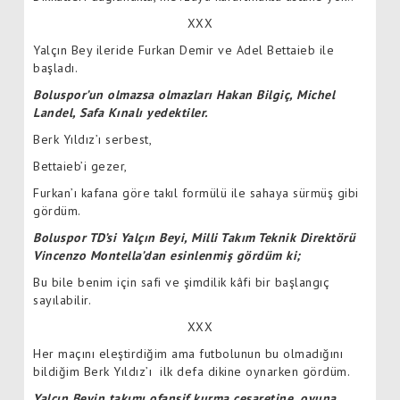
XXX
Yalçın Bey ileride Furkan Demir ve Adel Bettaieb ile
başladı.
Boluspor’un olmazsa olmazları Hakan Bilgiç, Michel
Landel, Safa Kınalı yedektiler.
Berk Yıldız’ı serbest,
Bettaieb’i gezer,
Furkan’ı kafana göre takıl formülü ile sahaya sürmüş gibi
gördüm.
Boluspor TD’si Yalçın Beyi, Milli Takım Teknik Direktörü
Vincenzo Montella’dan esinlenmiş gördüm ki;
Bu bile benim için safi ve şimdilik kâfi bir başlangıç
sayılabilir.
XXX
Her maçını eleştirdiğim ama futbolunun bu olmadığını
bildiğim Berk Yıldız’ı ilk defa dikine oynarken gördüm.
Yalçın Beyin takımı ofansif kurma cesaretine, oyuna