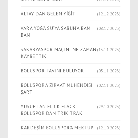
ALTAY’DAN GELEN YİĞİT
(12.12.2023)
VAR’A YOĞ’A SU’YA SABUN’A BAM
(08.12.2023)
BAM
SAKARYASPOR MAÇINI NE ZAMAN
(13.11.2023)
KAYBETTİK
BOLUSPOR TAVINI BULUYOR
(05.11.2023)
BOLUSPOR’A ZİRAAT MÜHENDİSİ
(02.11.2023)
ŞART
YUSUF’TAN FLİCK FLACK
(29.10.2023)
BOLUSPOR’DAN TRİK TRAK
KARDEŞİM BOLUSPOR’A MEKTUP
(12.10.2023)