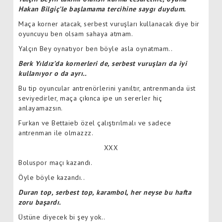
Hakan Bilgiç’le başlamama tercihine saygı duydum.
Maça korner atacak, serbest vuruşları kullanacak diye bir
oyuncuyu ben olsam sahaya atmam.
Yalçın Bey oynatıyor ben böyle asla oynatmam..
Berk Yıldız’da kornerleri de, serbest vuruşları da iyi
kullanıyor o da ayrı..
Bu tip oyuncular antrenörlerini yanıltır, antrenmanda üst
seviyedirler, maça çıkınca ipe un sererler hiç
anlayamazsın.
Furkan ve Bettaieb özel çalıştırılmalı ve sadece
antrenman ile olmazzz.
XXX
Boluspor maçı kazandı.
Öyle böyle kazandı..
Duran top, serbest top, karambol, her neyse bu hafta
zoru başardı.
Üstüne diyecek bi şey yok..