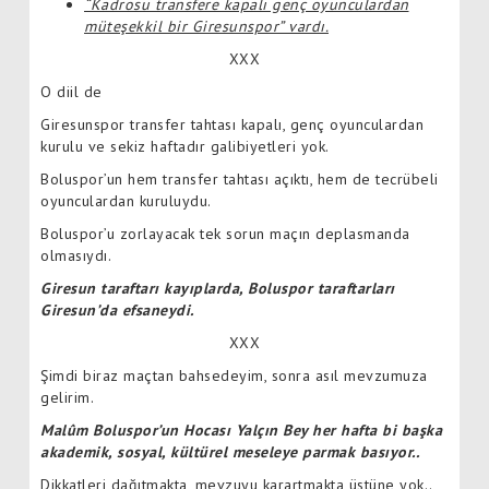
“Kadrosu transfere kapalı genç oyunculardan
müteşekkil bir Giresunspor” vardı.
XXX
O diil de
Giresunspor transfer tahtası kapalı, genç oyunculardan
kurulu ve sekiz haftadır galibiyetleri yok.
Boluspor’un hem transfer tahtası açıktı, hem de tecrübeli
oyunculardan kuruluydu.
Boluspor’u zorlayacak tek sorun maçın deplasmanda
olmasıydı.
Giresun taraftarı kayıplarda, Boluspor taraftarları
Giresun’da efsaneydi.
XXX
Şimdi biraz maçtan bahsedeyim, sonra asıl mevzumuza
gelirim.
Malûm Boluspor’un Hocası Yalçın Bey her hafta bi başka
akademik, sosyal, kültürel meseleye parmak basıyor..
Dikkatleri dağıtmakta, mevzuyu karartmakta üstüne yok..