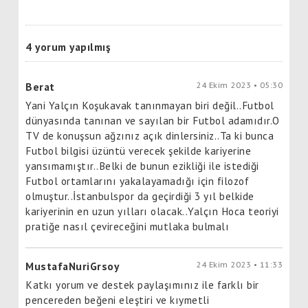
4 yorum yapılmış
24 Ekim 2023 • 05:30
Berat
Yani Yalçın Koşukavak tanınmayan biri değil..Futbol
dünyasında tanınan ve sayılan bir Futbol adamıdır.O
TV de konuşsun ağzınız açık dinlersiniz..Ta ki bunca
Futbol bilgisi üzüntü verecek şekilde kariyerine
yansımamıştır..Belki de bunun ezikliği ile istediği
Futbol ortamlarını yakalayamadığı için filozof
olmuştur..İstanbulspor da geçirdiği 3 yıl belkide
kariyerinin en uzun yılları olacak..Yalçın Hoca teoriyi
pratiğe nasıl çevireceğini mutlaka bulmalı
24 Ekim 2023 • 11:33
MustafaNuriGrsoy
Katkı yorum ve destek paylaşımınız ile farklı bir
pencereden beğeni eleştiri ve kıymetli