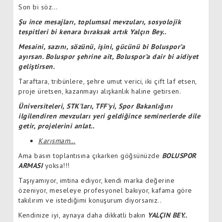
Son bi söz…
Şu ince mesajları, toplumsal mevzuları, sosyolojik
tespitleri bi kenara bıraksak artık Yalçın Bey..
Mesaini, sazını, sözünü, işini, gücünü bi Boluspor’a
ayırsan. Boluspor şehrine ait, Boluspor’a dair bi aidiyet
geliştirsen.
Taraftara, tribünlere, şehre umut verici, iki çift laf etsen,
proje üretsen, kazanmayı alışkanlık haline getirsen.
Üniversiteleri, STK’ları, TFF’yi, Spor Bakanlığını
ilgilendiren mevzuları yeri geldiğince seminerlerde dile
getir, projelerini anlat..
Karışmam…
Ama basın toplantısına çıkarken göğsünüzde
BOLUSPOR
ARMASI
yoksa!!!
Taşıyamıyor, imtina ediyor, kendi marka değerine
özeniyor, meseleye profesyonel bakıyor, kafama göre
takılırım ve istediğimi konuşurum diyorsanız..
Kendinize iyi, aynaya daha dikkatli bakın
YALÇIN BEY..