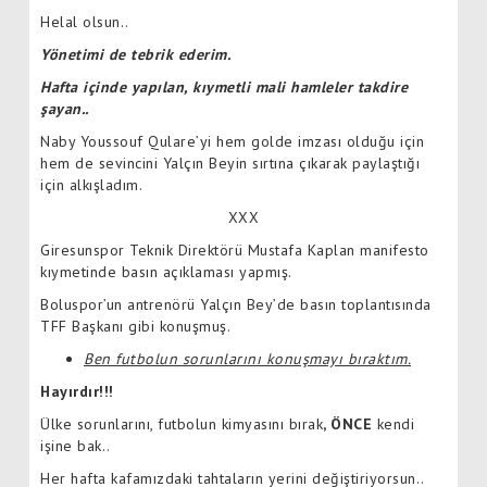
Helal olsun..
Yönetimi de tebrik ederim.
Hafta içinde yapılan, kıymetli mali hamleler takdire
şayan..
Naby Youssouf Qulare’yi hem golde imzası olduğu için
hem de sevincini Yalçın Beyin sırtına çıkarak paylaştığı
için alkışladım.
XXX
Giresunspor Teknik Direktörü Mustafa Kaplan manifesto
kıymetinde basın açıklaması yapmış.
Boluspor’un antrenörü Yalçın Bey’de basın toplantısında
TFF Başkanı gibi konuşmuş.
Ben futbolun sorunlarını konuşmayı bıraktım.
Hayırdır!!!
Ülke sorunlarını, futbolun kimyasını bırak
, ÖNCE
kendi
işine bak..
Her hafta kafamızdaki tahtaların yerini değiştiriyorsun..