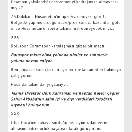
fırsatının yakalandığı enstantaneyi kadrajımıza almayacak
mıyız?
75.Dakikada Hüsamettin’in tıpkı Avromovski gibi 3.
Bölgede yapmış olduğu baskı/pres sonucu kazanılan golü
önce Hüsamettin’e, sonra takıma mal etmeyecek miyiz.
XXX
Boluspor Çorumspor karşılaşması güzel bir maçtı.
Boluspor takım olma yolunda uhulet ve suhuletle
yoluna devam ediyor.
Ben alınacak sonuçlardan ayrı bir enstantaneden bakmaya
çalışıyorum.
Hoca da, takım da iyi çalışıyor.
Teknik Direktör Ufuk Kahraman ve Kaptan Kaleci Çağlar
Şahin Akbaba’nın saha içi ve dışı verdikleri fotoğrafı
kıymetli buluyorum.
XXX
Ufuk Hoca’nın sahaya sürdüğü her oyuncudan verim
almasını antrenörlük başarısı olarak görüyorum.