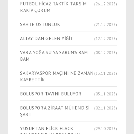
FUTBOL HİCAZ TAKTİK TAKSİM
(26.12.2023)
RAKİP ÇORUM
SAHTE ÜSTÜNLÜK
(21.12.2023)
ALTAY’DAN GELEN YİĞİT
(12.12.2023)
VAR’A YOĞ’A SU’YA SABUN’A BAM
(08.12.2023)
BAM
SAKARYASPOR MAÇINI NE ZAMAN
(13.11.2023)
KAYBETTİK
BOLUSPOR TAVINI BULUYOR
(05.11.2023)
BOLUSPOR’A ZİRAAT MÜHENDİSİ
(02.11.2023)
ŞART
YUSUF’TAN FLİCK FLACK
(29.10.2023)