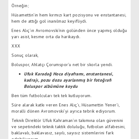
Örneğin;
Hüsamettin’in hem kırmızı kart pozisyonu ve enstantanesi,
hem de attığı gol inanılmaz keyifliydi.
Enes Alıç’ın Avromovski’nin golünden önce yapmış olduğu
yarı asist, kesme orta da harikaydı.
XXX
Sonuç olarak,
Boluspor, Ahlatçı Çorumspor’u net bir skorla yendi.
Ufuk Karadağ Hoca diyaframı, enstantanesi,
kadrajı, pozu dozu ayarlanmış bir fotoğrafı
Boluspor albümüne koydu
Ben tüm futbolcuları tek tek kutluyorum.
Süre alarak katkı veren Enes Alıç’ı, Hüsamettin Yener’i,
moralli dönen Avromovski’yi ayrıca tebrik ediyorum.
Teknik Direktör Ufuk Kahraman’ın takımına olan güvenini
ve sepetindeki teknik taktik doluluğu, futbolun alfabesini,
baklavalı, baklavasız, sayılı, sayısız sistemlerini fark
edebiliyorum.