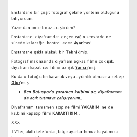
Enstantane bir çeşit fotoğraf çekme yöntemi olduğunu
biliyordum.
Yazımdan önce biraz araştırdım?
Enstantane; diyaframdan geçen ışığın sensörde ne
sürede kalacağını kontrol eden
Ayar
’mış!
Enstantane ışıkla alakalı bir
Teknik
’miş.
Fotoğraf makinasında diyafram açıksa filme çok ışık,
diyafram kapalı ise filme az ışık
Yansır
’mış.
Bu da o fotoğrafın karanlık veya aydınlık olmasına sebep
Olur
’muş.
Ben Boluspor’u yazarken kalbimi de, diyaframımı
da açık tutmaya çalışıyorum..
Diyaframımı tamamen açıp ne filmi
YAKARIM
, ne de
kalbimi kapatıp filmi
KARARTIRIM
..
XXX
TV’ler, akıllı telefonlar, bilgisayarlar henüz hayatımıza