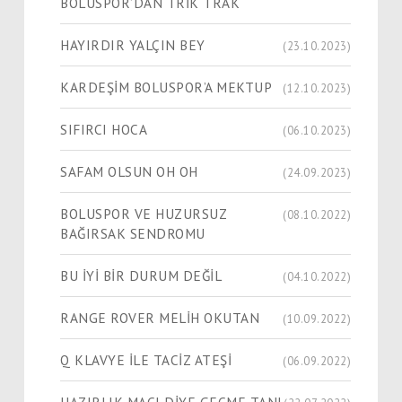
BOLUSPOR’DAN TRİK TRAK
HAYIRDIR YALÇIN BEY
(23.10.2023)
KARDEŞİM BOLUSPOR’A MEKTUP
(12.10.2023)
SIFIRCI HOCA
(06.10.2023)
SAFAM OLSUN OH OH
(24.09.2023)
BOLUSPOR VE HUZURSUZ
(08.10.2022)
BAĞIRSAK SENDROMU
BU İYİ BİR DURUM DEĞİL
(04.10.2022)
RANGE ROVER MELİH OKUTAN
(10.09.2022)
Q KLAVYE İLE TACİZ ATEŞİ
(06.09.2022)
HAZIRLIK MAÇI DİYE GEÇME TANI