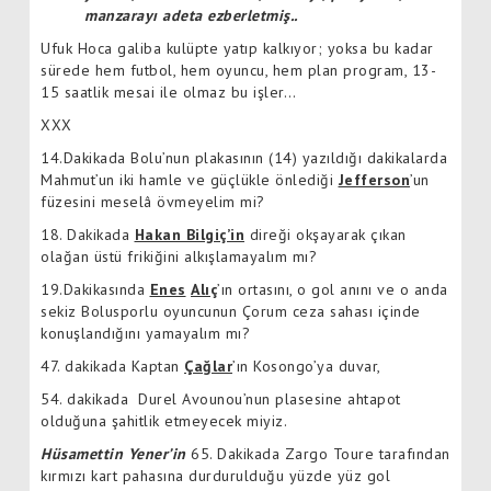
manzarayı adeta ezberletmiş..
Ufuk Hoca galiba kulüpte yatıp kalkıyor; yoksa bu kadar
sürede hem futbol, hem oyuncu, hem plan program, 13-
15 saatlik mesai ile olmaz bu işler…
XXX
14.Dakikada Bolu’nun plakasının (14) yazıldığı dakikalarda
Mahmut’un iki hamle ve güçlükle önlediği
Jefferson
’un
füzesini meselâ övmeyelim mi?
18. Dakikada
Hakan Bilgiç’in
direği okşayarak çıkan
olağan üstü frikiğini alkışlamayalım mı?
19.Dakikasında
Enes
Alıç
’ın ortasını, o gol anını ve o anda
sekiz Bolusporlu oyuncunun Çorum ceza sahası içinde
konuşlandığını yamayalım mı?
47. dakikada Kaptan
Çağlar
’ın Kosongo’ya duvar,
54. dakikada Durel Avounou’nun plasesine ahtapot
olduğuna şahitlik etmeyecek miyiz.
Hüsamettin Yener’in
65. Dakikada Zargo Toure tarafından
kırmızı kart pahasına durdurulduğu yüzde yüz gol