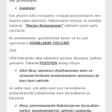
tam girmemişken;
Gazeteler;
Gol anlarını, kafa vuruşlarını, rövaşata pozisyonlarını, ters
köşeye yatan kalecileri, futbolcuların sevinçli ve üzüntülü
hallerini
“Maçtan Enstantaneler”
şeklinde sayfa sayfa
verirlerdi.
Bu enstantaneler gazetelerden kesilir ve bir çok
sporseverin
DUVARLARINI SÜSLERDİ
XXX
Ufuk Kahraman rakip takımların pozuna, duruşuna, şekline,
şemaline bakarak
POZİSYON
almayı biliyor.
Ufuk Hoca, takımının diyaframından emin ve
alınacak/verilecek enstantanelerin senaryosu da
kare kare cebinde.
Az ışıkta nasıl, çok ışıkta nasıl poz vereceklerini,
podyumlarında (sahalarında) nasıl duracaklarını iyi
biliyorlar.
Hoca, antrenmanlarda futbolcularına duracakları
yerleri, enstantanelerini, sahneyi, podyumu,