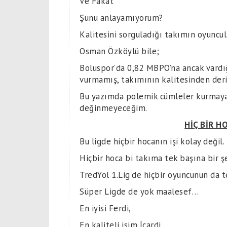
Ve Fakat
Şunu anlayamıyorum?
Kalitesini sorguladığı takımın oyuncu
Osman Özköylü bile;
Boluspor’da 0,82 MBPO’na ancak vardığ
vurmamış, takımının kalitesinden der
Bu yazımda polemik cümleler kurmayac
değinmeyeceğim.
HİÇ BİR H
Bu ligde hiçbir hocanın işi kolay değil.
Hiçbir hoca bi takıma tek başına bir 
TredYol 1.Lig’de hiçbir oyuncunun da t
Süper Ligde de yok maalesef…
En iyisi Ferdi,
En kaliteli isim İcardi.