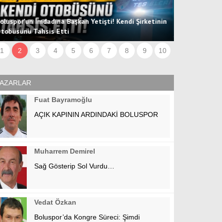
oluspor'un İmdadına Başkan Yetişti! Kendi Şirketinin
tobüsünü Tahsis Etti
Hücum Hattın
1
2
3
4
5
6
7
8
9
10
AZARLAR
Fuat Bayramoğlu
AÇIK KAPININ ARDINDAKİ BOLUSPOR
Muharrem Demirel
Sağ Gösterip Sol Vurdu…
Vedat Özkan
Boluspor’da Kongre Süreci: Şimdi