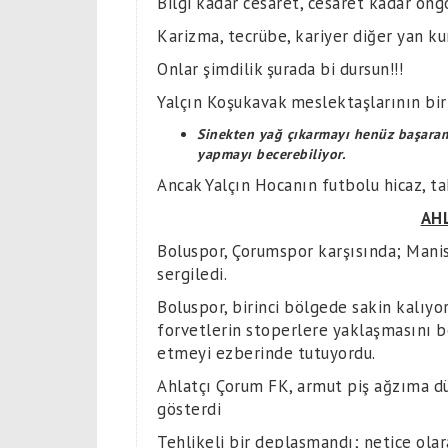
Bilgi kadar cesaret, cesaret kadar öng
Karizma, tecrübe, kariyer diğer yan ku
Onlar şimdilik şurada bi dursun!!!
Yalçın Koşukavak meslektaşlarının bir
Sinekten yağ çıkarmayı henüz başaram
yapmayı becerebiliyor.
Ancak Yalçın Hocanın futbolu hicaz, t
AH
Boluspor, Çorumspor karşısında; Manis
sergiledi.
Boluspor, birinci bölgede sakin kalıyo
forvetlerin stoperlere yaklaşmasını b
etmeyi ezberinde tutuyordu.
Ahlatçı Çorum FK, armut piş ağzıma d
gösterdi
Tehlikeli bir deplasmandı; netice olara