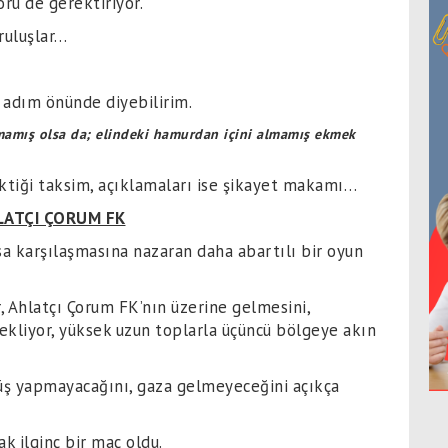
örü de gerektiriyor.
ruluşlar…
 adım önünde diyebilirim.
amış olsa da; elindeki hamurdan içini almamış ekmek
aktiği taksim, açıklamaları ise şikayet makamı…
LATÇI ÇORUM FK
a karşılaşmasına nazaran daha abartılı bir oyun
r, Ahlatçı Çorum FK’nın üzerine gelmesini,
ekliyor, yüksek uzun toplarla üçüncü bölgeye akın
üş yapmayacağını, gaza gelmeyeceğini açıkça
k ilginç bir maç oldu.