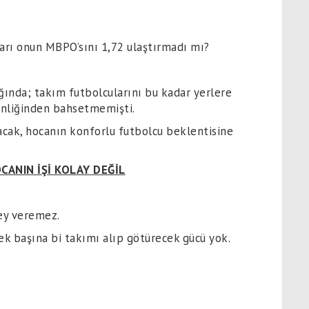
ları onun MBPO’sını 1,72 ulaştırmadı mı?
ında; takım futbolcularını bu kadar yerlere
inliğinden bahsetmemişti.
ak, hocanın konforlu futbolcu beklentisine
OCANIN İŞİ KOLAY DEĞİL
şey veremez.
ek başına bi takımı alıp götürecek gücü yok.