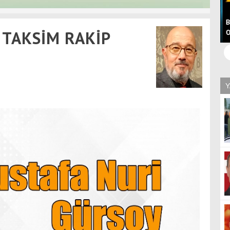
Tuna Özcan'dan Boluspor Açıklaması: "Kanunları
B
 TAKSİM RAKİP
Uygulamak, Boluspor'u Yalnız Bırakmak Değildir"
O
Y