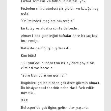
Futbol acımasız ve futbolun hafızası yok.
Futbolun sihirli cümlesi şiir gibidir ve kulağa hoş
gelir.
“Önümüzdeki maçlara bakacağız”
En kolay ve aldatıcı cümle de budur.
Ahmet Hoca gideceğini haftalar önce birkaç kez
ima etmişti.
Belki de geldiği gün gidecekti..
Kim bilir.!
15 Eylül’de; bundan tam bir ay önce şöyle bir
cümlesi var hocanın…
“Bunu ben görürüm görmem”
Bugünleri galiba bizden çok önce görmüş olmalı.
Bu hissiyat nasıl tezahür eder. Nasıl fark edilir
mesela..
XXX
Boluspor’da çok ilginç gelişmeler yaşandı.