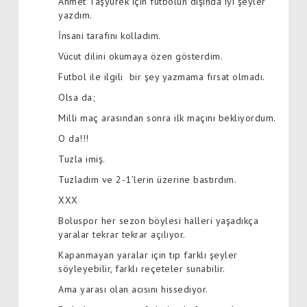
Ahmet Taşyürek için futbolun dışında iyi şeyler
yazdım.
İnsani tarafını kolladım.
Vücut dilini okumaya özen gösterdim.
Futbol ile ilgili bir şey yazmama fırsat olmadı.
Olsa da;
Milli maç arasından sonra ilk maçını bekliyordum.
O da!!!
Tuzla imiş.
Tuzladım ve 2-1’lerin üzerine bastırdım.
XXX
Boluspor her sezon böylesi halleri yaşadıkça
yaralar tekrar tekrar açılıyor.
Kapanmayan yaralar için tıp farklı şeyler
söyleyebilir, farklı reçeteler sunabilir.
Ama yarası olan acısını hissediyor.