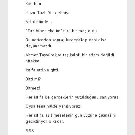
Kim bilir.
Hazır Tuzla’da gelmiş..
Adı üstünde…
“Tuz biber ekelim” türü bir maç oldu.
Bu neticeden sonra; JurgenKlop dahi olsa
dayanamazdı.
Ahmet Taşyürek’te taş kalpli bir adam değildi
nitekim.
İstifa etti ve gitti.
Bitti mi?
Bitmez!
Her istifa ile gerçeklerin yutulduğunu sanıyoruz.
Oysa fena halde yanılıyoruz.
Her istifa, asıl meselenin gün yüzüne çıkmasını
geciktiriyor o kadar.
XXX