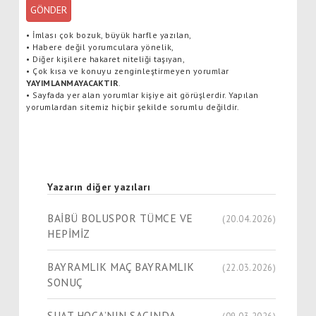
GÖNDER
•
İmlası çok bozuk, büyük harfle yazılan,
•
Habere değil yorumculara yönelik,
•
Diğer kişilere hakaret niteliği taşıyan,
•
Çok kısa ve konuyu zenginleştirmeyen yorumlar
YAYIMLANMAYACAKTIR
.
•
Sayfada yer alan yorumlar kişiye ait görüşlerdir. Yapılan
yorumlardan sitemiz hiçbir şekilde sorumlu değildir.
Yazarın diğer yazıları
BAİBÜ BOLUSPOR TÜMCE VE
(20.04.2026)
HEPİMİZ
BAYRAMLIK MAÇ BAYRAMLIK
(22.03.2026)
SONUÇ
SUAT HOCA’NIN SAÇINDA
(09.03.2026)