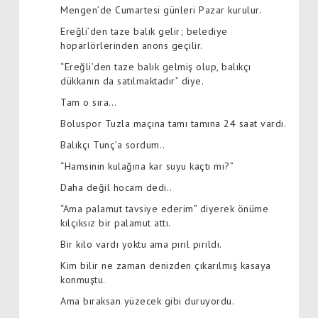
Mengen’de Cumartesi günleri Pazar kurulur.
Ereğli’den taze balık gelir; belediye
hoparlörlerinden anons geçilir.
“Ereğli’den taze balık gelmiş olup, balıkçı
dükkanın da satılmaktadır” diye.
Tam o sıra…
Boluspor Tuzla maçına tamı tamına 24 saat vardı.
Balıkçı Tunç’a sordum..
“Hamsinin kulağına kar suyu kaçtı mı?”
Daha değil hocam dedi..
“Ama palamut tavsiye ederim” diyerek önüme
kılçıksız bir palamut attı.
Bir kilo vardı yoktu ama pırıl pırıldı.
Kim bilir ne zaman denizden çıkarılmış kasaya
konmuştu.
Ama bıraksan yüzecek gibi duruyordu.