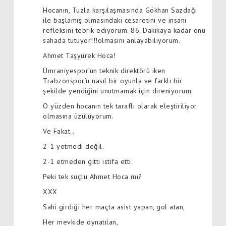
Hocanın, Tuzla karşılaşmasında Gökhan Sazdağı
ile başlamış olmasındaki cesaretini ve insani
refleksini tebrik ediyorum. 86. Dakikaya kadar onu
sahada tutuyor!!!olmasını anlayabiliyorum.
Ahmet Taşyürek Hoca!
Ümraniyespor’un teknik direktörü iken
Trabzonspor’u nasıl bir oyunla ve farklı bir
şekilde yendiğini unutmamak için direniyorum.
O yüzden hocanın tek taraflı olarak eleştiriliyor
olmasına üzülüyorum.
Ve Fakat..
2-1 yetmedi değil.
2-1 etmeden gitti istifa etti.
Peki tek suçlu Ahmet Hoca mı?
XXX
Sahi girdiği her maçta asist yapan, gol atan,
Her mevkide oynatılan,