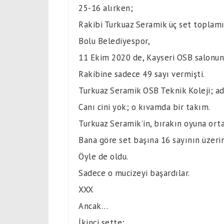
25-16 alırken;
Rakibi Turkuaz Seramik üç set toplamı
Bolu Belediyespor,
11 Ekim 2020 de, Kayseri OSB salonun
Rakibine sadece 49 sayı vermişti.
Turkuaz Seramik OSB Teknik Koleji; adı
Canı cini yok; o kıvamda bir takım.
Turkuaz Seramik’in, bırakın oyuna orta
Bana göre set başına 16 sayının üzeri
Öyle de oldu.
Sadece o mucizeyi başardılar.
XXX
Ancak…
İkinci sette;