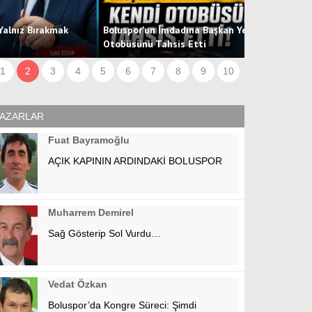
oluspor'un İmdadına Başkan Yetişti! Kendi Şirketinin
tobüsünü Tahsis Etti
Hücum Hattın
1
2
3
4
5
6
7
8
9
10
AZARLAR
Fuat Bayramoğlu
AÇIK KAPININ ARDINDAKİ BOLUSPOR
Muharrem Demirel
Sağ Gösterip Sol Vurdu…
Vedat Özkan
Boluspor’da Kongre Süreci: Şimdi