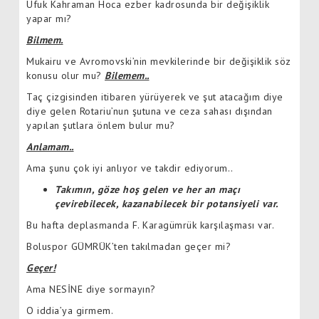
Ufuk Kahraman Hoca ezber kadrosunda bir değişiklik
yapar mı?
Bilmem.
Mukairu ve Avromovski’nin mevkilerinde bir değişiklik söz
konusu olur mu?
Bilemem..
Taç çizgisinden itibaren yürüyerek ve şut atacağım diye
diye gelen Rotariu’nun şutuna ve ceza sahası dışından
yapılan şutlara önlem bulur mu?
Anlamam..
Ama şunu çok iyi anlıyor ve takdir ediyorum..
Takımın, göze hoş gelen ve her an maçı
çevirebilecek, kazanabilecek bir potansiyeli var.
Bu hafta deplasmanda F. Karagümrük karşılaşması var.
Boluspor GÜMRÜK’ten takılmadan geçer mi?
Geçer!
Ama NESİNE diye sormayın?
O iddia’ya girmem.