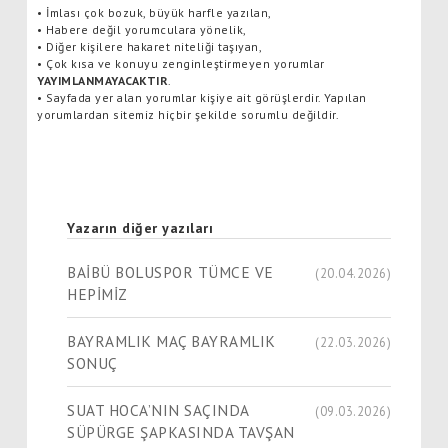
•
İmlası çok bozuk, büyük harfle yazılan,
•
Habere değil yorumculara yönelik,
•
Diğer kişilere hakaret niteliği taşıyan,
•
Çok kısa ve konuyu zenginleştirmeyen yorumlar
YAYIMLANMAYACAKTIR
.
•
Sayfada yer alan yorumlar kişiye ait görüşlerdir. Yapılan
yorumlardan sitemiz hiçbir şekilde sorumlu değildir.
Yazarın diğer yazıları
BAİBÜ BOLUSPOR TÜMCE VE
(20.04.2026)
HEPİMİZ
BAYRAMLIK MAÇ BAYRAMLIK
(22.03.2026)
SONUÇ
SUAT HOCA’NIN SAÇINDA
(09.03.2026)
SÜPÜRGE ŞAPKASINDA TAVŞAN