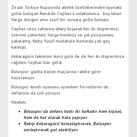
Ziraat Türkiye Kupasında atletik özelliklerinden kaynaklı
golle buluşan Renaldo Cephas’a odaklanınca, boş kalan
Varga düzgün ama zayıf bir vuruşla golle buluştu.
Cephas ceza sahasına dikey koşarak her iki stoperimizi
üzerine çekerken, Varga bomboş ve şut poziyonunu
yakalamış, Naby Yusuf müdahale kısmında çok geç
kalmıştı.
Ankaragücü takımının ikinci golü de de her iki stoperimize
rağmen Cephas’dan geldi.
Boluspor galiba büyün maçlarına rakibe göre
hazırlanıyor.
Boluspor kendi oyununu oynarken forvetlerini de,
defansını da çok yoruyor.
Nitekim;
Boluspor'da defans hattı iki haftadır hem kişisel,
hem de hat olarak hata yapıyor.
Rakip Ankaragücü kolaylaştırarak, Boluspor
zorlaştırarak gol atabiliyor.