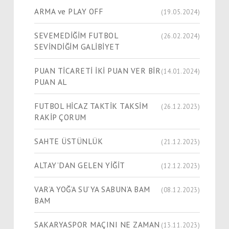
ARMA ve PLAY OFF
(19.05.2024)
SEVEMEDİĞİM FUTBOL
(26.02.2024)
SEVİNDİĞİM GALİBİYET
PUAN TİCARETİ İKİ PUAN VER BİR
(14.01.2024)
PUAN AL
FUTBOL HİCAZ TAKTİK TAKSİM
(26.12.2023)
RAKİP ÇORUM
SAHTE ÜSTÜNLÜK
(21.12.2023)
ALTAY’DAN GELEN YİĞİT
(12.12.2023)
VAR’A YOĞ’A SU’YA SABUN’A BAM
(08.12.2023)
BAM
SAKARYASPOR MAÇINI NE ZAMAN
(13.11.2023)