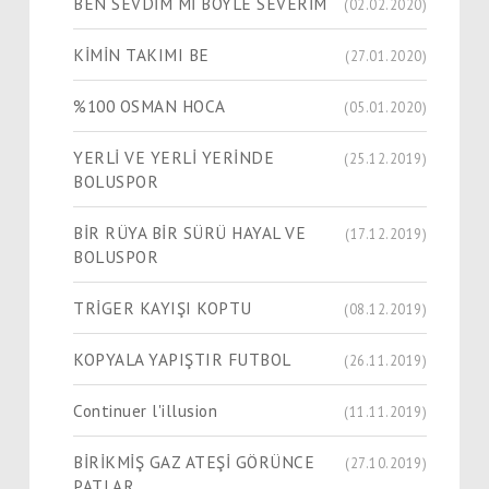
BEN SEVDİM Mİ BÖYLE SEVERİM
(02.02.2020)
KİMİN TAKIMI BE
(27.01.2020)
%100 OSMAN HOCA
(05.01.2020)
YERLİ VE YERLİ YERİNDE
(25.12.2019)
BOLUSPOR
BİR RÜYA BİR SÜRÜ HAYAL VE
(17.12.2019)
BOLUSPOR
TRİGER KAYIŞI KOPTU
(08.12.2019)
KOPYALA YAPIŞTIR FUTBOL
(26.11.2019)
Continuer l'illusion
(11.11.2019)
BİRİKMİŞ GAZ ATEŞİ GÖRÜNCE
(27.10.2019)
PATLAR