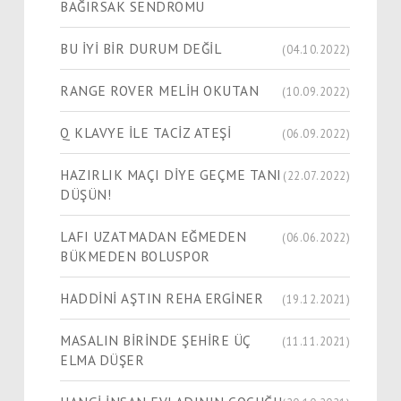
BAĞIRSAK SENDROMU
BU İYİ BİR DURUM DEĞİL
(04.10.2022)
RANGE ROVER MELİH OKUTAN
(10.09.2022)
Q KLAVYE İLE TACİZ ATEŞİ
(06.09.2022)
HAZIRLIK MAÇI DİYE GEÇME TANI
(22.07.2022)
DÜŞÜN!
LAFI UZATMADAN EĞMEDEN
(06.06.2022)
BÜKMEDEN BOLUSPOR
HADDİNİ AŞTIN REHA ERGİNER
(19.12.2021)
MASALIN BİRİNDE ŞEHİRE ÜÇ
(11.11.2021)
ELMA DÜŞER