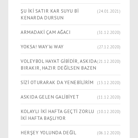
ŞU İKİ SATIR KAR SUYU Bİ
(24.01.2021)
KENARDA DURSUN
ARMADAKİ ÇAM AĞACI
(31.12.2020)
YOKSA! WAY’ki WAY
(27.12.2020)
VOLEYBOL HAYAT GİBİDİR, ASKIDA
(21.12.2020)
BIRAKIR, HAZIR DEĞİLSEN BAZEN
SİZİ OTURARAK DA YENEBİLİRİM
(13.12.2020)
ASKIDA GELEN GALİBİYET
(11.12.2020)
KOLAYLI İKİ HAFTA GEÇTİ ZORLU
(10.12.2020)
İKİ HAFTA BAŞLIYOR
HERŞEY YOLUNDA DEĞİL
(06.12.2020)