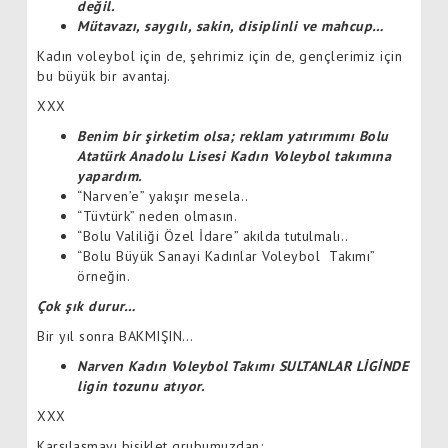
değil.
Mütavazı, saygılı, sakin, disiplinli ve mahcup…
Kadın voleybol için de, şehrimiz için de, gençlerimiz için
bu büyük bir avantaj.
XXX
Benim bir şirketim olsa; reklam yatırımımı Bolu
Atatürk Anadolu Lisesi Kadın Voleybol takımına
yapardım.
“Narven’e” yakışır mesela..
“Tüvtürk” neden olmasın.
“Bolu Valiliği Özel İdare” akılda tutulmalı..
“Bolu Büyük Sanayi Kadınlar Voleybol Takımı”
örneğin.
Çok şık durur…
Bir yıl sonra BAKMIŞIN…
Narven Kadın Voleybol Takımı SULTANLAR LİGİNDE
ligin tozunu atıyor.
XXX
Karşılaşmayı bisiklet grubumuzdan;