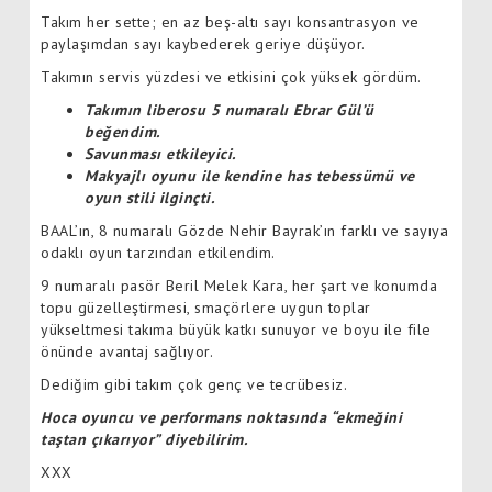
Takım her sette; en az beş-altı sayı konsantrasyon ve
paylaşımdan sayı kaybederek geriye düşüyor.
Takımın servis yüzdesi ve etkisini çok yüksek gördüm.
Takımın liberosu 5 numaralı Ebrar Gül’ü
beğendim.
Savunması etkileyici.
Makyajlı oyunu ile kendine has tebessümü ve
oyun stili ilginçti.
BAAL’ın, 8 numaralı Gözde Nehir Bayrak’ın farklı ve sayıya
odaklı oyun tarzından etkilendim.
9 numaralı pasör Beril Melek Kara, her şart ve konumda
topu güzelleştirmesi, smaçörlere uygun toplar
yükseltmesi takıma büyük katkı sunuyor ve boyu ile file
önünde avantaj sağlıyor.
Dediğim gibi takım çok genç ve tecrübesiz.
Hoca oyuncu ve performans noktasında “ekmeğini
taştan çıkarıyor” diyebilirim.
XXX