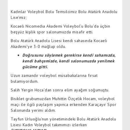
Kadınlar Voleybol Bolu Temsilcimiz Bolu Atatürk Anadolu
Lise’miz;
Kocaeli Nicomedia Akademi Voleybol’u Bolu’da üçbin
beşyüz kişilik spor salonumuzda misafir etti.
Bolu Atatürk Anadolu Lisesi kendi sahasında Kocaeli
Akademi’ye 3-0 mağlup oldu.
Doğrusunu söylemek gerekirse kendi sahamızda,
kendi bahçemizde, kendi salonumuzda yenilmek
gücüme gitti.
Uzun zamandır voleybol müsabakalarına fırsat
bulamıyordum.
Salih Yergin Hoca’dan sonra elim ayağım soğumuştu.
Bisiklet grubumuzdan Muhittin Özçelik Hocam, voleybol
maçı ile ilgili paylaşım yapınca erkenden Karaçayır Spor
Salonunda yerimi aldım.
Tayfun Urluoğlu’nun yönetimindeki Bolu Atatürk Anadolu
Lisesi Kadın Voleybol takımımızı izlerken