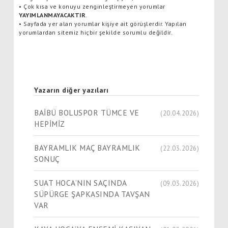
•
Çok kısa ve konuyu zenginleştirmeyen yorumlar
YAYIMLANMAYACAKTIR
.
•
Sayfada yer alan yorumlar kişiye ait görüşlerdir. Yapılan
yorumlardan sitemiz hiçbir şekilde sorumlu değildir.
Yazarın diğer yazıları
BAİBÜ BOLUSPOR TÜMCE VE
(20.04.2026)
HEPİMİZ
BAYRAMLIK MAÇ BAYRAMLIK
(22.03.2026)
SONUÇ
SUAT HOCA’NIN SAÇINDA
(09.03.2026)
SÜPÜRGE ŞAPKASINDA TAVŞAN
VAR