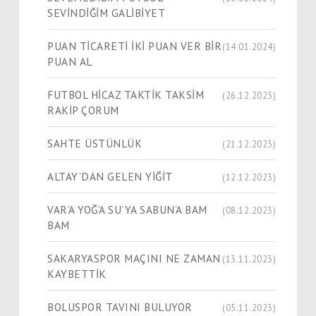
SEVİNDİĞİM GALİBİYET
PUAN TİCARETİ İKİ PUAN VER BİR
(14.01.2024)
PUAN AL
FUTBOL HİCAZ TAKTİK TAKSİM
(26.12.2023)
RAKİP ÇORUM
SAHTE ÜSTÜNLÜK
(21.12.2023)
ALTAY’DAN GELEN YİĞİT
(12.12.2023)
VAR’A YOĞ’A SU’YA SABUN’A BAM
(08.12.2023)
BAM
SAKARYASPOR MAÇINI NE ZAMAN
(13.11.2023)
KAYBETTİK
BOLUSPOR TAVINI BULUYOR
(05.11.2023)