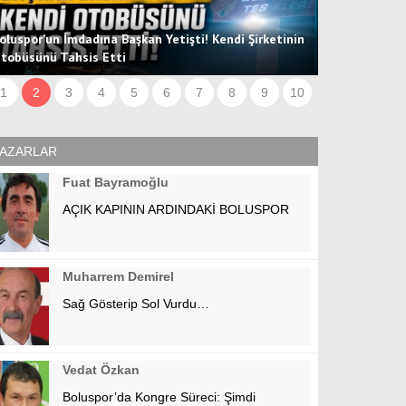
oluspor'un İmdadına Başkan Yetişti! Kendi Şirketinin
tobüsünü Tahsis Etti
Hücum Hattın
1
2
3
4
5
6
7
8
9
10
AZARLAR
Fuat Bayramoğlu
AÇIK KAPININ ARDINDAKİ BOLUSPOR
Muharrem Demirel
Sağ Gösterip Sol Vurdu…
Vedat Özkan
Boluspor’da Kongre Süreci: Şimdi