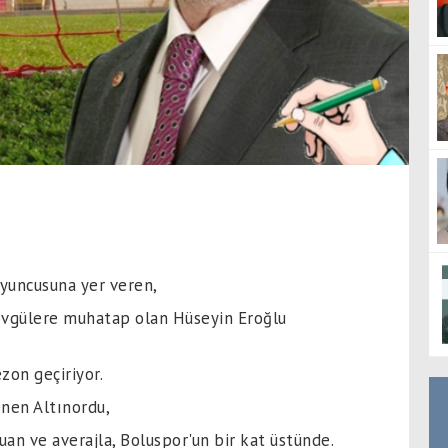
oyuncusuna yer veren,
övgülere muhatap olan Hüseyin Eroğlu
ezon geçiriyor.
enen Altınordu,
uan ve averajla, Boluspor'un bir kat üstünde.