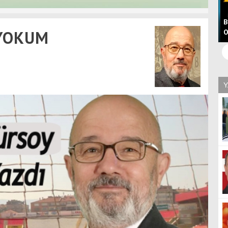
"Kanunları Uygulamak, Boluspor'u Yalnız Bırakmak
B
 YOKUM
Değildir"
O
Y