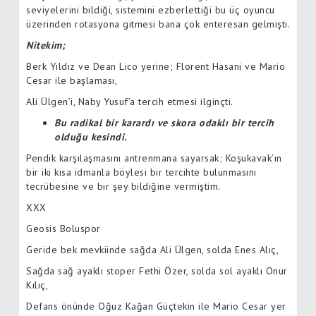
seviyelerini bildiği, sistemini ezberlettiği bu üç oyuncu
üzerinden rotasyona gitmesi bana çok enteresan gelmişti.
Nitekim;
Berk Yıldız ve Dean Lico yerine; Florent Hasani ve Mario
Cesar ile başlaması,
Ali Ülgen’i, Naby Yusuf’a tercih etmesi ilginçti.
Bu radikal bir karardı ve skora odaklı bir tercih
olduğu kesindi.
Pendik karşılaşmasını antrenmana sayarsak; Koşukavak’ın
bir iki kısa idmanla böylesi bir tercihte bulunmasını
tecrübesine ve bir şey bildiğine vermiştim.
XXX
Geosis Boluspor
Geride bek mevkiinde sağda Ali Ülgen, solda Enes Alıç,
Sağda sağ ayaklı stoper Fethi Özer, solda sol ayaklı Onur
Kılıç,
Defans önünde Oğuz Kağan Güçtekin ile Mario Cesar yer