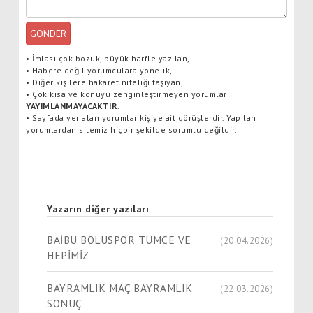
GÖNDER
•
İmlası çok bozuk, büyük harfle yazılan,
•
Habere değil yorumculara yönelik,
•
Diğer kişilere hakaret niteliği taşıyan,
•
Çok kısa ve konuyu zenginleştirmeyen yorumlar
YAYIMLANMAYACAKTIR
.
•
Sayfada yer alan yorumlar kişiye ait görüşlerdir. Yapılan
yorumlardan sitemiz hiçbir şekilde sorumlu değildir.
Yazarın diğer yazıları
BAİBÜ BOLUSPOR TÜMCE VE
(20.04.2026)
HEPİMİZ
BAYRAMLIK MAÇ BAYRAMLIK
(22.03.2026)
SONUÇ