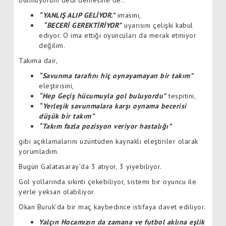
“YANLIŞ ALIP GELİYOR.”
imasını,
“BECERİ GEREKTİRİYOR”
uyarısını çelişki kabul
ediyor. O ima ettiği oyuncuları da merak etmiyor
değilim.
Takıma dair,
“Savunma tarafını hiç oynayamayan bir takım”
eleştirisini,
“Hep Geçiş hücumuyla gol buluyordu”
tespitini,
“Yerleşik savunmalara karşı oynama becerisi
düşük bir takım”
“Takım fazla pozisyon veriyor hastalığı”
gibi açıklamalarını üzüntüden kaynaklı eleştiriler olarak
yorumladım.
Bugün Galatasaray’da 3 atıyor, 3 yiyebiliyor.
Gol yollarında sıkıntı çekebiliyor, sistemi bir oyuncu ile
yerle yeksan olabiliyor.
Okan Buruk’da bir maç kaybedince istifaya davet ediliyor.
Yalçın Hocamızın da zamana ve futbol aklına eşlik