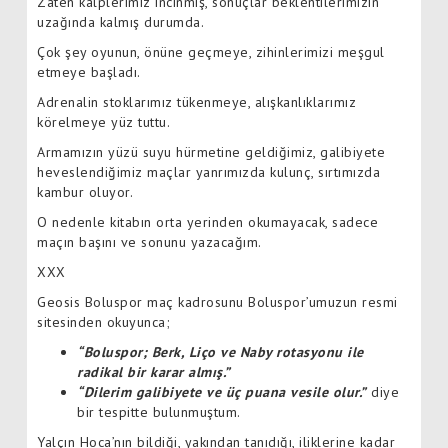
Zaten kalplerimiz incinmiş, sonuçlar beklentilerimizin
uzağında kalmış durumda.
Çok şey oyunun, önüne geçmeye, zihinlerimizi meşgul
etmeye başladı.
Adrenalin stoklarımız tükenmeye, alışkanlıklarımız
körelmeye yüz tuttu.
Armamızın yüzü suyu hürmetine geldiğimiz, galibiyete
heveslendiğimiz maçlar yanrımızda kulunç, sırtımızda
kambur oluyor.
O nedenle kitabın orta yerinden okumayacak, sadece
maçın başını ve sonunu yazacağım.
XXX
Geosis Boluspor maç kadrosunu Boluspor’umuzun resmi
sitesinden okuyunca;
“Boluspor; Berk, Liço ve Naby rotasyonu ile
radikal bir karar almış.”
“Dilerim galibiyete ve üç puana vesile olur.”
diye
bir tespitte bulunmuştum.
Yalçın Hoca’nın bildiği, yakından tanıdığı, iliklerine kadar