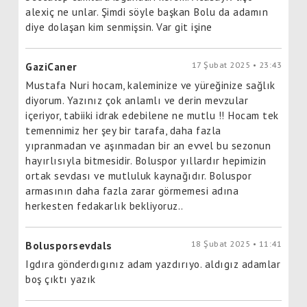
alexiç ne unlar. Şimdi söyle başkan Bolu da adamın
diye dolaşan kim senmişsin. Var git işine
17 Şubat 2025 • 23:43
GaziCaner
Mustafa Nuri hocam, kaleminize ve yüreğinize sağlık
diyorum. Yazınız çok anlamlı ve derin mevzular
içeriyor, tabiiki idrak edebilene ne mutlu !! Hocam tek
temennimiz her şey bir tarafa, daha fazla
yıpranmadan ve aşınmadan bir an evvel bu sezonun
hayırlısıyla bitmesidir. Boluspor yıllardır hepimizin
ortak sevdası ve mutluluk kaynağıdır. Boluspor
armasının daha fazla zarar görmemesi adına
herkesten fedakarlık bekliyoruz..
18 Şubat 2025 • 11:41
Bolusporsevdals
Igdıra gönderdıgınız adam yazdırıyo. aldıgız adamlar
boş çıktı yazık