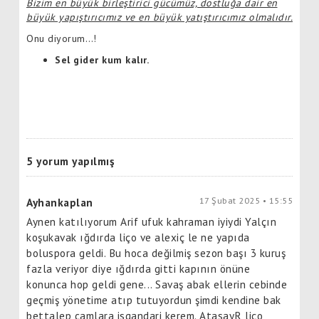
Bizim en büyük birleştirici gücümüz, dostluğa dair en
büyük yapıştırıcımız ve en büyük yatıştırıcımız olmalıdır.
Onu diyorum…!
Sel gider kum kalır.
5 yorum yapılmış
17 Şubat 2025 • 15:55
Ayhankaplan
Aynen katılıyorum Arif ufuk kahraman iyiydi Yalçın
koşukavak ığdırda liço ve alexiç le ne yapıda
boluspora geldi. Bu hoca değilmiş sezon başı 3 kuruş
fazla veriyor diye ığdırda gitti kapının önüne
konunca hop geldi gene... Savaş abak ellerin cebinde
geçmiş yönetime atıp tutuyordun şimdi kendine bak
bettalep camlara isgandari kerem. AtasayR liço