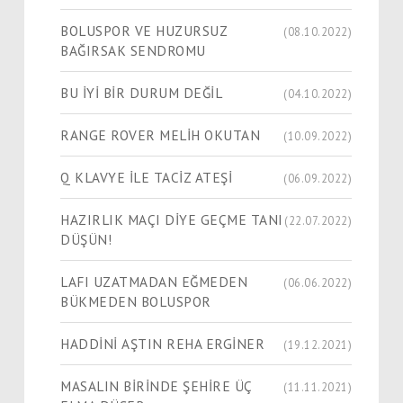
BOLUSPOR VE HUZURSUZ
(08.10.2022)
BAĞIRSAK SENDROMU
BU İYİ BİR DURUM DEĞİL
(04.10.2022)
RANGE ROVER MELİH OKUTAN
(10.09.2022)
Q KLAVYE İLE TACİZ ATEŞİ
(06.09.2022)
HAZIRLIK MAÇI DİYE GEÇME TANI
(22.07.2022)
DÜŞÜN!
LAFI UZATMADAN EĞMEDEN
(06.06.2022)
BÜKMEDEN BOLUSPOR
HADDİNİ AŞTIN REHA ERGİNER
(19.12.2021)
MASALIN BİRİNDE ŞEHİRE ÜÇ
(11.11.2021)