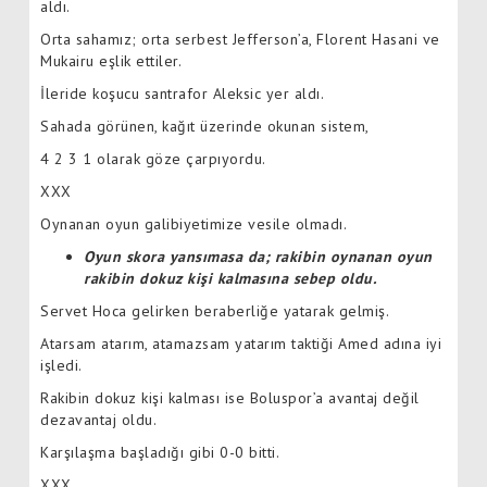
aldı.
Orta sahamız; orta serbest Jefferson’a, Florent Hasani ve
Mukairu eşlik ettiler.
İleride koşucu santrafor Aleksic yer aldı.
Sahada görünen, kağıt üzerinde okunan sistem,
4 2 3 1 olarak göze çarpıyordu.
XXX
Oynanan oyun galibiyetimize vesile olmadı.
Oyun skora yansımasa da; rakibin oynanan oyun
rakibin dokuz kişi kalmasına sebep oldu.
Servet Hoca gelirken beraberliğe yatarak gelmiş.
Atarsam atarım, atamazsam yatarım taktiği Amed adına iyi
işledi.
Rakibin dokuz kişi kalması ise Boluspor’a avantaj değil
dezavantaj oldu.
Karşılaşma başladığı gibi 0-0 bitti.
XXX