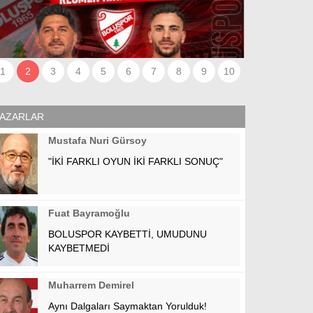
LİSANSLARI 
ETTİLER
1
2
3
4
5
6
7
8
9
10
AZARLAR
Mustafa Nuri Gürsoy
"İKİ FARKLI OYUN İKİ FARKLI SONUÇ"
Fuat Bayramoğlu
BOLUSPOR KAYBETTİ, UMUDUNU
KAYBETMEDİ
Muharrem Demirel
Aynı Dalgaları Saymaktan Yorulduk!