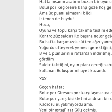
Hatta insanın asabını bozan bir oyunu
Boluspor Keçiören’e karşı göze hoş ge
Ama üç puanı almasını bildi.
İstenen de buydu.!
Hoca;
Oyunu ve topu karşı takıma teslim ed
Kontrolsüz saldırı ile başına neler ge
Bu hafta karşımızda sütten ağzı yanm
Yoğurdu üfleyerek yemesi gerektiğini, r
B ve C planlarının raflardan indirilmi
gördüm.
Saldır taktiğini, oyun planı gereği sab
kullanan Boluspor nihayet kazandı.
XXX
Geçen hafta;
Boluspor Giresunspor karşılaşmasına da
Boluspor yarış bisikletini andıran bir
Kadrosu el yakmıyordu ama.
Yeni bir usta(Fırat Gül) gelmiş.