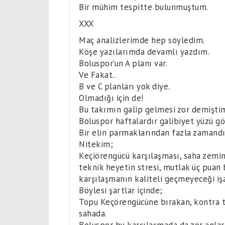
Bir mühim tespitte bulunmuştum.
XXX
Maç analizlerimde hep söyledim.
Köşe yazılarımda devamlı yazdım.
Boluspor’un A planı var.
Ve Fakat..
B ve C planları yok diye.
Olmadığı için de!
Bu takımın galip gelmesi zor demişti
Boluspor haftalardır galibiyet yüzü g
Bir elin parmaklarından fazla zamand
Nitekim;
Keçiörengücü karşılaşması, saha zemini
teknik heyetin stresi, mutlak üç puan b
karşılaşmanın kaliteli geçmeyeceği işa
Böylesi şartlar içinde;
Topu Keçörengücüne bırakan, kontra t
sahada.