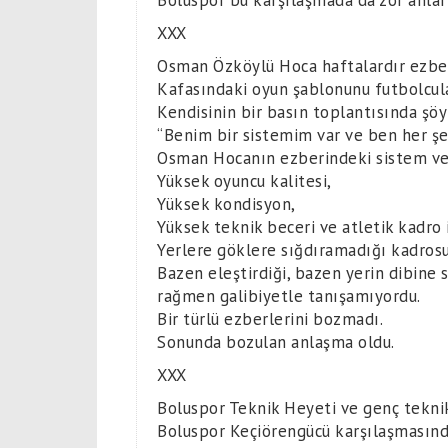
Boluspor bu karşılaşmada da zor anlar
XXX
Osman Özköylü Hoca haftalardır ezbe
Kafasındaki oyun şablonunu futbolcul
Kendisinin bir basın toplantısında şöy
“Benim bir sistemim var ve ben her şe
Osman Hocanın ezberindeki sistem ve
Yüksek oyuncu kalitesi,
Yüksek kondisyon,
Yüksek teknik beceri ve atletik kadro
Yerlere göklere sığdıramadığı kadrosu
Bazen eleştirdiği, bazen yerin dibine
rağmen galibiyetle tanışamıyordu.
Bir türlü ezberlerini bozmadı.
Sonunda bozulan anlaşma oldu.
XXX
Boluspor Teknik Heyeti ve genç teknik 
Boluspor Keçiörengücü karşılaşmasınd