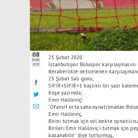
08
25 Şubat 2020
MAR
İstanbulspor Boluspor karşılaşmasını
2020
Beraberlikle neticelenen karşılaşman
25 Şubat Salı günü;
SIFIR+SIFIR=1 başlıklı bir yazı kalem
Köşe yazımda;
Emir Haliloviç!
“Ofansif orta saha oynatılmadan Bol
Emir Haliloviç,
Birini tutmak için sol bekte oynatılır
Birileri Emir Haliloviç’i tutmak için
kazanabilir” diye tutturmuş,