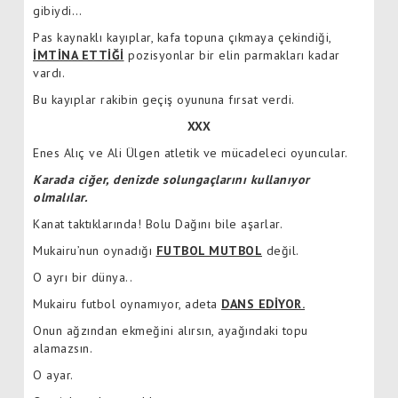
gibiydi…
Pas kaynaklı kayıplar, kafa topuna çıkmaya çekindiği,
İMTİNA ETTİĞİ
pozisyonlar bir elin parmakları kadar
vardı.
Bu kayıplar rakibin geçiş oyununa fırsat verdi.
XXX
Enes Alıç ve Ali Ülgen atletik ve mücadeleci oyuncular.
Karada ciğer, denizde solungaçlarını kullanıyor
olmalılar.
Kanat taktıklarında! Bolu Dağını bile aşarlar.
Mukairu’nun oynadığı
FUTBOL MUTBOL
değil.
O ayrı bir dünya..
Mukairu futbol oynamıyor, adeta
DANS EDİYOR.
Onun ağzından ekmeğini alırsın, ayağındaki topu
alamazsın.
O ayar.