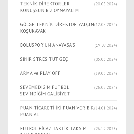
TEKNİK DİREKTÖRLER
(20.08.2024)
KONUŞSUN BİZ OYNAYALIM
GÖLGE TEKNİK DİREKTÖR YALÇIN
(12.08.2024)
KOŞUKAVAK
BOLUSPOR’UN ANAYASA’SI
(19.07.2024)
SİNİR STRES TUT GEÇ
(05.06.2024)
ARMA ve PLAY OFF
(19.05.2024)
SEVEMEDİĞİM FUTBOL
(26.02.2024)
SEVİNDİĞİM GALİBİYET
PUAN TİCARETİ İKİ PUAN VER BİR
(14.01.2024)
PUAN AL
FUTBOL HİCAZ TAKTİK TAKSİM
(26.12.2023)