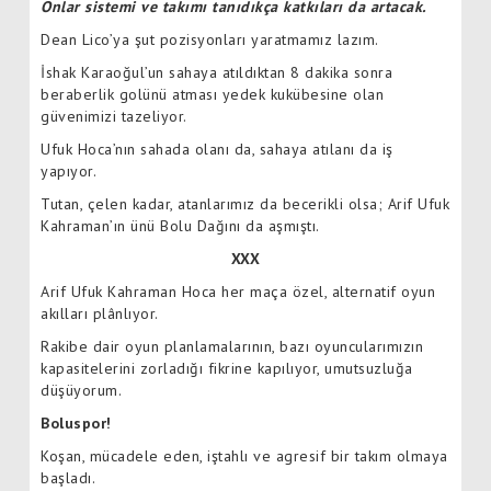
Onlar sistemi ve takımı tanıdıkça katkıları da artacak.
Dean Lico’ya şut pozisyonları yaratmamız lazım.
İshak Karaoğul’un sahaya atıldıktan 8 dakika sonra
beraberlik golünü atması yedek kukübesine olan
güvenimizi tazeliyor.
Ufuk Hoca’nın sahada olanı da, sahaya atılanı da iş
yapıyor.
Tutan, çelen kadar, atanlarımız da becerikli olsa; Arif Ufuk
Kahraman’ın ünü Bolu Dağını da aşmıştı.
XXX
Arif Ufuk Kahraman Hoca her maça özel, alternatif oyun
akılları plânlıyor.
Rakibe dair oyun planlamalarının, bazı oyuncularımızın
kapasitelerini zorladığı fikrine kapılıyor, umutsuzluğa
düşüyorum.
Boluspor!
Koşan, mücadele eden, iştahlı ve agresif bir takım olmaya
başladı.