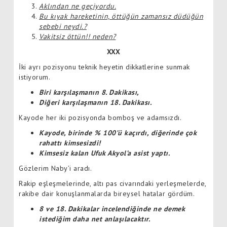
Aklından ne geçiyordu.
Bu kıyak hareketinin, öttüğün zamansız düdüğün
sebebi neydi.?
Vakitsiz öttün!! neden?
XXX
İki ayrı pozisyonu teknik heyetin dikkatlerine sunmak
istiyorum.
Biri karşılaşmanın 8. Dakikası,
Diğeri karşılaşmanın 18. Dakikası.
Kayode her iki pozisyonda bomboş ve adamsızdı.
Kayode, birinde % 100’ü kaçırdı, diğerinde çok
rahattı kimsesizdi!
Kimsesiz kalan Ufuk Akyol’a asist yaptı.
Gözlerim Naby’i aradı.
Rakip eşleşmelerinde, altı pas civarındaki yerleşmelerde,
rakibe dair konuşlanmalarda bireysel hatalar gördüm.
8 ve 18. Dakikalar incelendiğinde ne demek
istediğim daha net anlaşılacaktır.