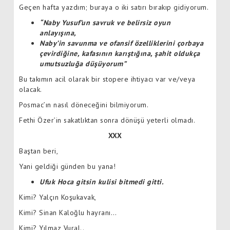
Geçen hafta yazdım; buraya o iki satırı bırakıp gidiyorum.
“Naby Yusuf’un savruk ve belirsiz oyun
anlayışına,
Naby’in savunma ve ofansif özelliklerini çorbaya
çevirdiğine, kafasının karıştığına, şahit oldukça
umutsuzluğa düşüyorum”
Bu takımın acil olarak bir stopere ihtiyacı var ve/veya
olacak.
Posmac’ın nasıl döneceğini bilmiyorum.
Fethi Özer’in sakatlıktan sonra dönüşü yeterli olmadı.
XXX
Baştan beri,
Yani geldiği günden bu yana!
Ufuk Hoca gitsin kulisi bitmedi gitti.
Kimi? Yalçın Koşukavak,
Kimi? Sinan Kaloğlu hayranı…
Kimi? Yılmaz Vural..