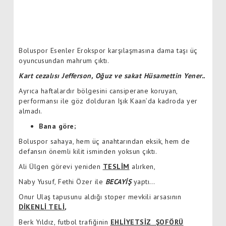
Boluspor Esenler Erokspor karşılaşmasına dama taşı üç
oyuncusundan mahrum çıktı.
Kart cezalısı Jefferson, Oğuz ve sakat Hüsamettin Yener..
Ayrıca haftalardır bölgesini cansiperane koruyan,
performansı ile göz dolduran Işık Kaan’da kadroda yer
almadı.
Bana göre;
Boluspor sahaya, hem üç anahtarından eksik, hem de
defansın önemli kilit isminden yoksun çıktı.
Ali Ülgen görevi yeniden
TESLİM
alırken,
Naby Yusuf, Fethi Özer ile
BECAYİŞ
yaptı…
Onur Ulaş tapusunu aldığı stoper mevkili arsasının
DİKENLİ TELİ
,
Berk Yıldız, futbol trafiğinin
EHLİYETSİZ ŞOFÖRÜ