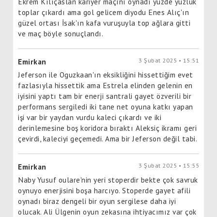
Ekrem Kılıçaslan kariyer maçını oynadı yüzde yüzlük
toplar çıkardı ama gol gelicem diyodu Enes Alıç'ın
güzel ortası İsak'ın kafa vuruşuyla top ağlara gitti
ve maç böyle sonuçlandı.
3 Şubat 2025 • 15:51
Emirkan
Jeferson ile Oguzkaan'ın eksikliğini hissettiğim evet
fazlasıyla hissettik ama Estrela elinden gelenin en
iyisini yaptı tam bir enerji santrali gayet özverili bir
performans sergiledi iki tane net oyuna katkı yapan
işi var bir yaydan vurdu kaleci çıkardı ve iki
derinlemesine boş koridora bıraktı Aleksiç ikramı geri
çevirdi, kaleciyi geçemedi. Ama bir Jeferson değil tabi.
3 Şubat 2025 • 15:55
Emirkan
Naby Yusuf oulare'nin yeri stoperdir bekte çok savruk
oynuyo enerjisini boşa harcıyo. Stoperde gayet afili
oynadı biraz dengeli bir oyun sergilese daha iyi
olucak. Ali Ülgenin oyun zekasına ihtiyacımız var çok