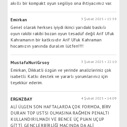
akıllı bir kompakt oyun segiliyo ona ihtiyacımız var.
3 Şubat 2025 • 15:59
Emirkan
Genel olarak herkses iyiydi ikinci yarıdaki baskılı
oyun rakibi rakibi bozan oyun tesadüf değil Arif Ufuk
Kahramanın bir katkısıdır Arif Ufuk Kahraman
hocamızın yanında duralım lütfen!!!!
3 Şubat 2025 • 22:10
MustafaNuriGrsoy
Emirkan, Dikkatli özgün ve yerinde analizleriniz çok
isabetli. Katkı destek ve yararlı yorumlarınız için
teşekkür ederim.
4 Şubat 2025 • 14:09
ERGNZBAY
ALİ ÜLGEN SON HAFTALARDA ÇOK FORMDA, BİRV
DURAN TOP USTSI OLMASINA RAĞMEN PENALTI
KULLANDIRILMADI VE BENCE ÜÇ PUAN UÇUP
GİTTİ, GENÇLERBİRLİĞİ MAÇINDA DA ALİ