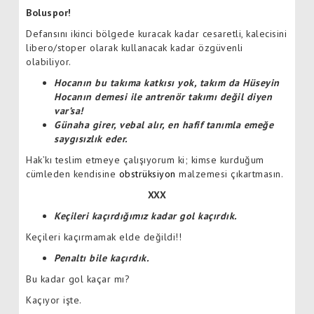
Boluspor!
Defansını ikinci bölgede kuracak kadar cesaretli, kalecisini
libero/stoper olarak kullanacak kadar özgüvenli
olabiliyor.
Hocanın bu takıma katkısı yok, takım da Hüseyin
Hocanın demesi ile antrenör takımı değil diyen
var’sa!
Günaha girer, vebal alır, en hafif tanımla emeğe
saygısızlık eder.
Hak’kı teslim etmeye çalışıyorum ki; kimse kurduğum
cümleden kendisine
obstrüksiyon
malzemesi çıkartmasın.
XXX
Keçileri kaçırdığımız kadar gol kaçırdık.
Keçileri kaçırmamak elde değildi!!
Penaltı bile kaçırdık.
Bu kadar gol kaçar mı?
Kaçıyor işte.