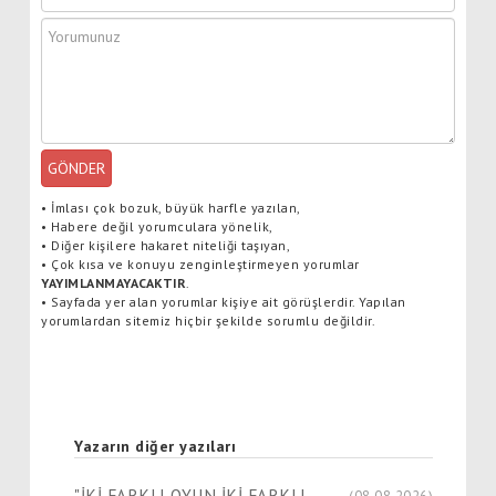
GÖNDER
•
İmlası çok bozuk, büyük harfle yazılan,
•
Habere değil yorumculara yönelik,
•
Diğer kişilere hakaret niteliği taşıyan,
•
Çok kısa ve konuyu zenginleştirmeyen yorumlar
YAYIMLANMAYACAKTIR
.
•
Sayfada yer alan yorumlar kişiye ait görüşlerdir. Yapılan
yorumlardan sitemiz hiçbir şekilde sorumlu değildir.
Yazarın diğer yazıları
"İKİ FARKLI OYUN İKİ FARKLI
(08.08.2026)