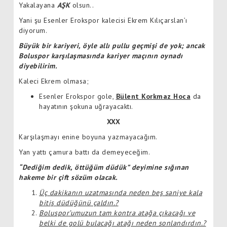
Yakalayana
AŞK
olsun..
Yani şu Esenler Erokspor kalecisi Ekrem Kılıçarslan’ı
diyorum.
Büyük bir kariyeri, öyle allı pullu geçmişi de yok; ancak
Boluspor karşılaşmasında kariyer maçının oynadı
diyebilirim.
Kaleci Ekrem olmasa;
Esenler Erokspor gole,
Bülent Korkmaz Hoca
da
hayatının şokuna uğrayacaktı.
XXX
Karşılaşmayı enine boyuna yazmayacağım.
Yan yattı çamura battı da demeyeceğim.
“Dediğim dedik, öttüğüm düdük” deyimine sığınan
hakeme bir çift sözüm olacak.
Üç dakikanın uzatmasında neden beş saniye kala
bitiş düdüğünü çaldın.?
Boluspor’umuzun tam kontra atağa çıkacağı ve
belki de golü bulacağı atağı neden sonlandırdın.?