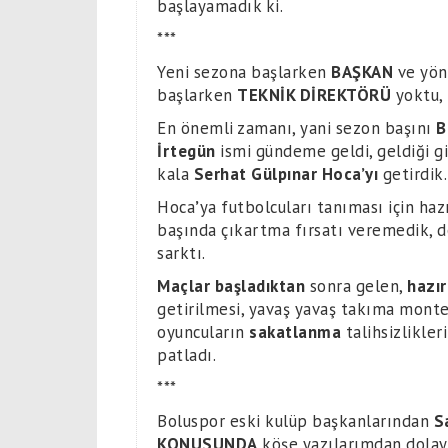
başlayamadık ki.
***
Yeni sezona başlarken
BAŞKAN
ve yön
başlarken
TEKNİK DİREKTÖRÜ
yoktu, 
En önemli zamanı, yani sezon başını
B
İrtegün
ismi gündeme geldi, geldiği g
kala
Serhat Gülpınar Hoca’yı
getirdik.
Hoca
’
ya futbolcuları tanıması için ha
başında çıkartma fırsatı veremedik, do
sarktı.
Maçlar başladıktan
sonra gelen,
hazı
getirilmesi, yavaş yavaş takıma mont
oyuncuların
sakatlanma
talihsizlikler
patladı.
***
Boluspor eski kulüp başkanlarından
S
KONUSUNDA
köşe yazılarımdan dolay