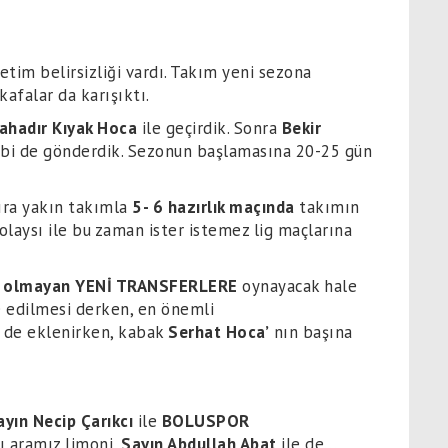
etim belirsizliği vardı. Takım yeni sezona
kafalar da karışıktı.
ahadır Kıyak Hoca
ile geçirdik. Sonra
Bekir
ibi de gönderdik. Sezonun başlamasına 20-25 gün
zıra yakın takımla
5- 6 hazırlık maçında
takımın
laysı ile bu zaman ister istemez lig maçlarına
r olmayan
YENİ TRANSFERLERE
oynayacak hale
e edilmesi derken, en önemli
i de eklenirken, kabak
Serhat Hoca’
nın başına
ayın Necip Çarıkcı
ile
BOLUSPOR
ı aramız limoni,
Sayın Abdullah Abat
ile de…