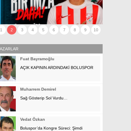
1
2
3
4
5
6
7
8
9
10
AZARLAR
Fuat Bayramoğlu
AÇIK KAPININ ARDINDAKİ BOLUSPOR
Muharrem Demirel
Sağ Gösterip Sol Vurdu…
Vedat Özkan
Boluspor’da Kongre Süreci: Şimdi