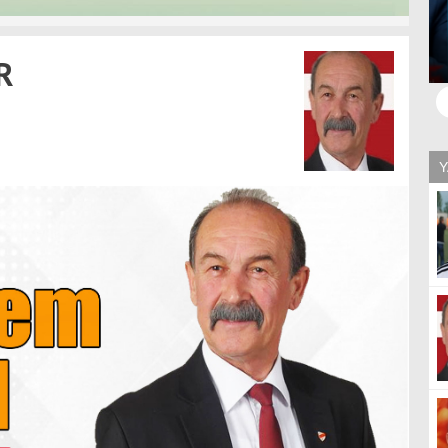
"Kanunları Uygulamak, Boluspor'u Yalnız Bırakmak
B
R
Değildir"
O
Y