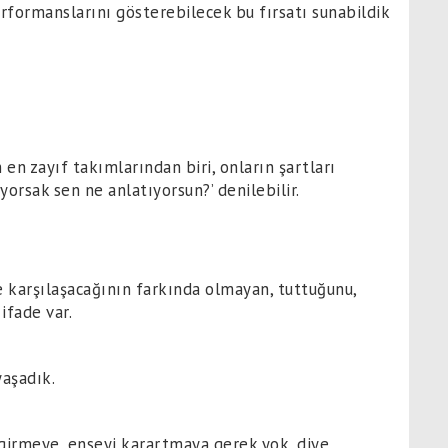
rformanslarını gösterebilecek bu fırsatı sunabildik
en zayıf takımlarından biri, onların şartları
yorsak sen ne anlatıyorsun?’ denilebilir.
e karşılaşacağının farkında olmayan, tuttuğunu,
ifade var.
aşadık.
girmeye, enseyi karartmaya gerek yok, diye