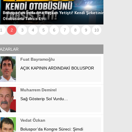
oluspor'un İmdadına Başkan Yetişti! Kendi Şirketinin
tobüsünü Tahsis Etti
Hücum Hattın
1
2
3
4
5
6
7
8
9
10
AZARLAR
Fuat Bayramoğlu
AÇIK KAPININ ARDINDAKİ BOLUSPOR
Muharrem Demirel
Sağ Gösterip Sol Vurdu…
Vedat Özkan
Boluspor’da Kongre Süreci: Şimdi