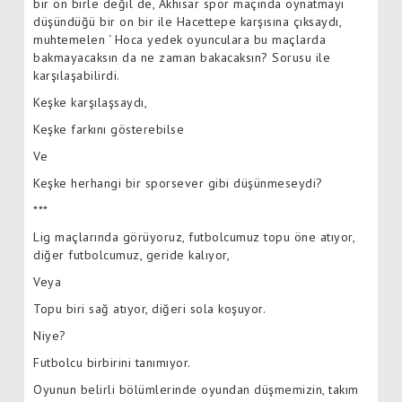
bir on birle değil de, Akhisar spor maçında oynatmayı
düşündüğü bir on bir ile Hacettepe karşısına çıksaydı,
muhtemelen ‘ Hoca yedek oyunculara bu maçlarda
bakmayacaksın da ne zaman bakacaksın? Sorusu ile
karşılaşabilirdi.
Keşke karşılaşsaydı,
Keşke farkını gösterebilse
Ve
Keşke herhangi bir sporsever gibi düşünmeseydi?
***
Lig maçlarında görüyoruz, futbolcumuz topu öne atıyor,
diğer futbolcumuz, geride kalıyor,
Veya
Topu biri sağ atıyor, diğeri sola koşuyor.
Niye?
Futbolcu birbirini tanımıyor.
Oyunun belirli bölümlerinde oyundan düşmemizin, takım