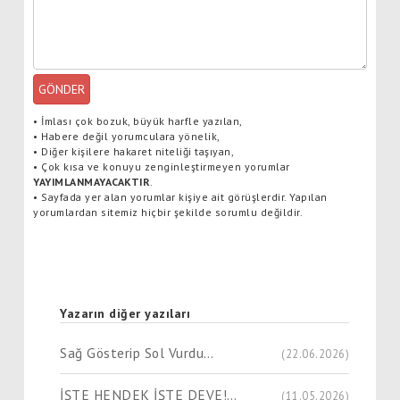
GÖNDER
•
İmlası çok bozuk, büyük harfle yazılan,
•
Habere değil yorumculara yönelik,
•
Diğer kişilere hakaret niteliği taşıyan,
•
Çok kısa ve konuyu zenginleştirmeyen yorumlar
YAYIMLANMAYACAKTIR
.
•
Sayfada yer alan yorumlar kişiye ait görüşlerdir. Yapılan
yorumlardan sitemiz hiçbir şekilde sorumlu değildir.
Yazarın diğer yazıları
Sağ Gösterip Sol Vurdu…
(22.06.2026)
İŞTE HENDEK İŞTE DEVE!…
(11.05.2026)