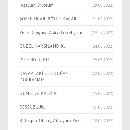
İnşallah Diyorum
(29.08.2022)
ŞÖYLE UÇAR, BÖYLE KAÇAR
(21.08.2022)
Vefa Duygusu Aidiyeti Geliştirir
(22.07.2022)
GÜZEL KARŞILANDIK…
(24.06.2022)
İŞTE BOLU BU
(29.05.2022)
KASAPTAKİ ETE SOĞAN
(22.05.2022)
DOĞRAMAM
KÜME DE KALDIK
(15.05.2022)
SESSÜZLUK…
(01.05.2022)
Boluspor Ölmüş, Ağlayanı Yok
(10.04.2022)