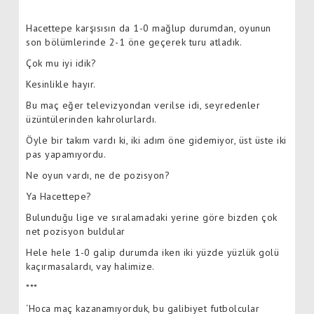
Hacettepe karşısısın da 1-0 mağlup durumdan, oyunun
son bölümlerinde 2-1 öne geçerek turu atladık.
Çok mu iyi idik?
Kesinlikle hayır.
Bu maç eğer televizyondan verilse idi, seyredenler
üzüntülerinden kahrolurlardı.
Öyle bir takım vardı ki, iki adım öne gidemiyor, üst üste iki
pas yapamıyordu.
Ne oyun vardı, ne de pozisyon?
Ya Hacettepe?
Bulunduğu lige ve sıralamadaki yerine göre bizden çok
net pozisyon buldular
Hele hele 1-0 galip durumda iken iki yüzde yüzlük golü
kaçırmasalardı, vay halimize.
***
‘Hoca maç kazanamıyorduk, bu galibiyet futbolcular