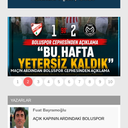
BO
MAÇIN ARDINDAN BOLUSPOR CEPHESİNDEN AÇIKLAMA
VE
1
2
3
4
5
6
7
8
9
10
YAZARLAR
Fuat Bayramoğlu
AÇIK KAPININ ARDINDAKİ BOLUSPOR