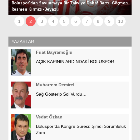
Boluspor'dan Savunmaya Bir Takviye Daha! Bartu Göçmen
Resmen Kırmızı-Beyazlı
1
2
3
4
5
6
7
8
9
10
YAZARLAR
Fuat Bayramoğlu
AÇIK KAPININ ARDINDAKİ BOLUSPOR
Muharrem Demirel
Sağ Gösterip Sol Vurdu…
Vedat Özkan
Boluspor’da Kongre Süreci: Şimdi Sorumluluk
Zam ...