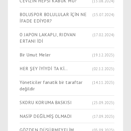
CEVİZİN HEPSİ KABUK MU?
(13.08.2024)
BOLUSPOR BOLULULAR İÇİN NE
(15.07.2024)
İFADE EDİYOR?
O JAPON LAKAPLI, RIDVAN
(17.02.2024)
ERTANI İDİ
Bir Umut Meler
(19.12.2023)
HER ŞEY İYİYDİ TA Kİ…
(02.12.2023)
Yöneticiler fanatik bir taraftar
(14.11.2023)
değildir
SKORU KORUMA BASKISI
(23.09.2023)
NASİP DEĞİLMİŞ OLMADI
(17.09.2023)
GÖZDEN DÜŞÜRMEYELİM
(03.09.2023)