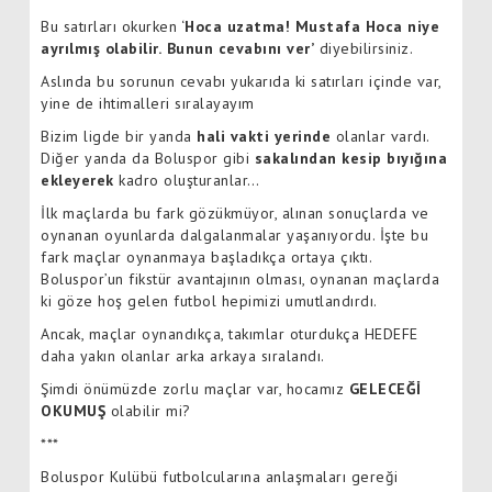
Bu satırları okurken ‘
Hoca uzatma! Mustafa Hoca niye
ayrılmış olabilir.
Bunun cevabını ver’
diyebilirsiniz.
Aslında bu sorunun cevabı yukarıda ki satırları içinde var,
yine de ihtimalleri sıralayayım
Bizim ligde bir yanda
hali vakti yerinde
olanlar vardı.
Diğer yanda da Boluspor gibi
sakalından kesip bıyığına
ekleyerek
kadro oluşturanlar…
İlk maçlarda bu fark gözükmüyor, alınan sonuçlarda ve
oynanan oyunlarda dalgalanmalar yaşanıyordu. İşte bu
fark maçlar oynanmaya başladıkça ortaya çıktı.
Boluspor’un fikstür avantajının olması, oynanan maçlarda
ki göze hoş gelen futbol hepimizi umutlandırdı.
Ancak, maçlar oynandıkça, takımlar oturdukça HEDEFE
daha yakın olanlar arka arkaya sıralandı.
Şimdi önümüzde zorlu maçlar var, hocamız
GELECEĞİ
OKUMUŞ
olabilir mi?
***
Boluspor Kulübü futbolcularına anlaşmaları gereği