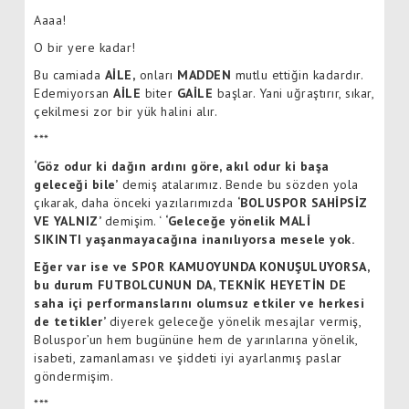
Aaaa!
O bir yere kadar!
Bu camiada
AİLE,
onları
MADDEN
mutlu ettiğin kadardır.
Edemiyorsan
AİLE
biter
GAİLE
başlar. Yani uğraştırır, sıkar,
çekilmesi zor bir yük halini alır.
***
‘Göz odur ki dağın ardını göre, akıl odur ki başa
geleceği bile’
demiş atalarımız. Bende bu sözden yola
çıkarak, daha önceki yazılarımızda
‘
BOLUSPOR
SAHİPSİZ
VE YALNIZ’
demişim. ‘
‘Geleceğe yönelik
MALİ
SIKINTI
yaşanmayacağına inanılıyorsa mesele yok.
Eğer var ise ve SPOR KAMUOYUNDA KONUŞULUYORSA,
bu durum FUTBOLCUNUN DA, TEKNİK HEYETİN DE
saha içi performanslarını olumsuz etkiler ve herkesi
de tetikler’
diyerek geleceğe yönelik mesajlar vermiş,
Boluspor’un hem bugününe hem de yarınlarına yönelik,
isabeti, zamanlaması ve şiddeti iyi ayarlanmış paslar
göndermişim.
***