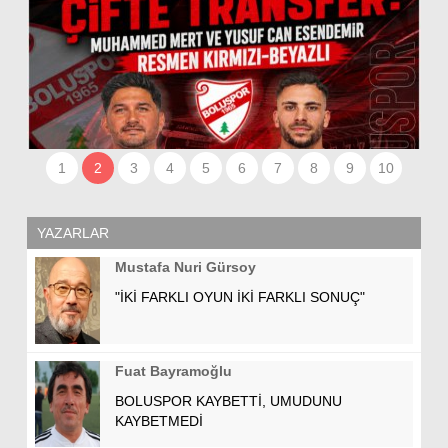
Lİ
1
2
3
4
5
6
7
8
9
10
YAZARLAR
Mustafa Nuri Gürsoy
"İKİ FARKLI OYUN İKİ FARKLI SONUÇ"
Fuat Bayramoğlu
BOLUSPOR KAYBETTİ, UMUDUNU
KAYBETMEDİ