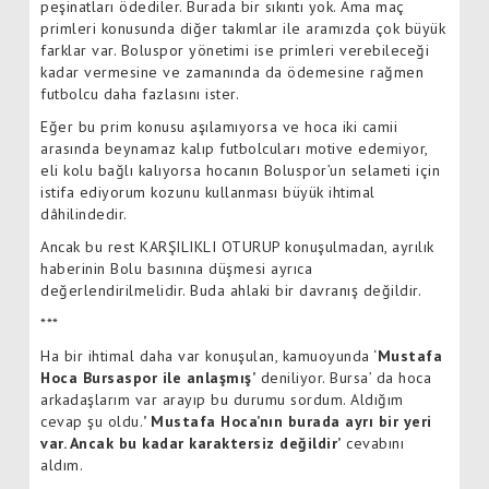
peşinatları ödediler. Burada bir sıkıntı yok. Ama maç
primleri konusunda diğer takımlar ile aramızda çok büyük
farklar var. Boluspor yönetimi ise primleri verebileceği
kadar vermesine ve zamanında da ödemesine rağmen
futbolcu daha fazlasını ister.
Eğer bu prim konusu aşılamıyorsa ve hoca iki camii
arasında beynamaz kalıp futbolcuları motive edemiyor,
eli kolu bağlı kalıyorsa hocanın Boluspor’un selameti için
istifa ediyorum kozunu kullanması büyük ihtimal
dâhilindedir.
Ancak bu rest KARŞILIKLI OTURUP konuşulmadan, ayrılık
haberinin Bolu basınına düşmesi ayrıca
değerlendirilmelidir. Buda ahlaki bir davranış değildir.
***
Ha bir ihtimal daha var konuşulan, kamuoyunda ‘
Mustafa
Hoca Bursaspor ile anlaşmış’
deniliyor. Bursa’ da hoca
arkadaşlarım var arayıp bu durumu sordum. Aldığım
cevap şu oldu.
’ Mustafa Hoca’nın burada ayrı bir yeri
var. Ancak bu kadar karaktersiz değildir’
cevabını
aldım.