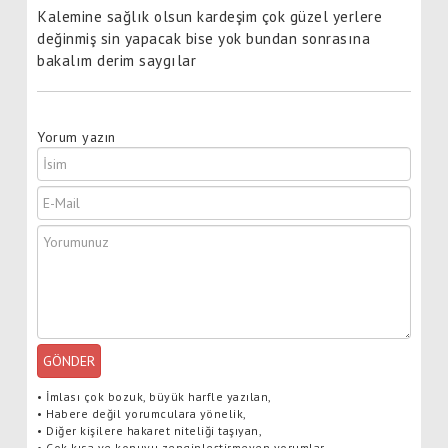
Kalemine sağlık olsun kardeşim çok güzel yerlere
değinmiş sin yapacak bise yok bundan sonrasına
bakalım derim saygılar
Yorum yazın
GÖNDER
•
İmlası çok bozuk, büyük harfle yazılan,
•
Habere değil yorumculara yönelik,
•
Diğer kişilere hakaret niteliği taşıyan,
•
Çok kısa ve konuyu zenginleştirmeyen yorumlar