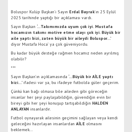
Boluspor Kulüp Başkan’ı Sayın
Erdal Bayrak
’ın 25 Eylül
2025 tarihinde yaptığı bir açıklaması vardı.
Sayın Başkan
‘…Takımımızda uyum çok iyi. Mustafa
hocamızın takımı motive etme olayı çok iyi. Büyük bir
aile yaptı bizi, zaten büyük bir aileydi Boluspor…’
diyor Mustafa Hoca’ ya çok güveniyordu.
Bu kadar büyük desteğe rağmen hocamız neden ayrılmış
olabilir?
***
Sayın Başkan’ın açıklamasında
‘…Büyük bir AİLE yaptı
bizi…’
ifadesi var ya, bu ifadeye futbolda güler geçerim.
Çünkü kan bağı olmasa bile aileden gibi göreceğin
insanlar her şeyi paylaşabildiğin, güvendiğin evin bir
bireyi gibi her şeyi konuşup tartışabildiğin
HALDEN
ANLAYAN
insanlardır.
Futbol oynayarak ailesinin geçimini sağlayan veya kendi
geleceğini hazırlayan insanlardan
AİLE
olmasını
beklemek…