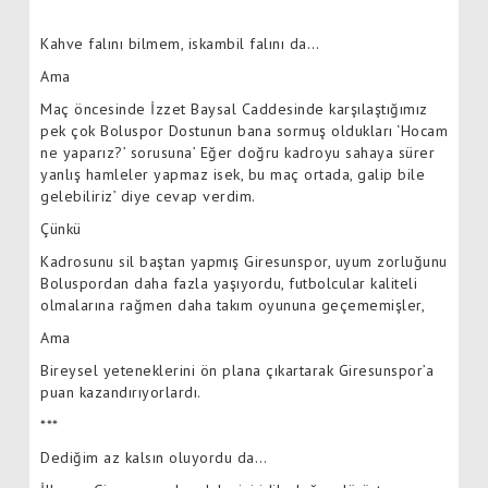
Kahve falını bilmem, iskambil falını da…
Ama
Maç öncesinde İzzet Baysal Caddesinde karşılaştığımız
pek çok Boluspor Dostunun bana sormuş oldukları ‘Hocam
ne yaparız?’ sorusuna’ Eğer doğru kadroyu sahaya sürer
yanlış hamleler yapmaz isek, bu maç ortada, galip bile
gelebiliriz’ diye cevap verdim.
Çünkü
Kadrosunu sil baştan yapmış Giresunspor, uyum zorluğunu
Boluspordan daha fazla yaşıyordu, futbolcular kaliteli
olmalarına rağmen daha takım oyununa geçememişler,
Ama
Bireysel yeteneklerini ön plana çıkartarak Giresunspor’a
puan kazandırıyorlardı.
***
Dediğim az kalsın oluyordu da…