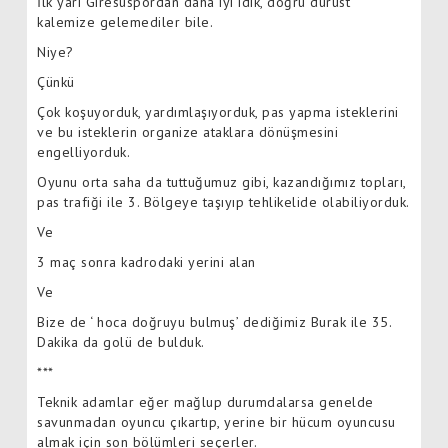
İlk yarı Giresuspordan daha iyi idik, doğru dürüst
kalemize gelemediler bile.
Niye?
Çünkü
Çok koşuyorduk, yardımlaşıyorduk, pas yapma isteklerini
ve bu isteklerin organize ataklara dönüşmesini
engelliyorduk.
Oyunu orta saha da tuttuğumuz gibi, kazandığımız topları,
pas trafiği ile 3. Bölgeye taşıyıp tehlikelide olabiliyorduk.
Ve
3 maç sonra kadrodaki yerini alan
Ve
Bize de ‘ hoca doğruyu bulmuş’ dediğimiz Burak ile 35.
Dakika da golü de bulduk.
***
Teknik adamlar eğer mağlup durumdalarsa genelde
savunmadan oyuncu çıkartıp, yerine bir hücum oyuncusu
almak için son bölümleri seçerler.