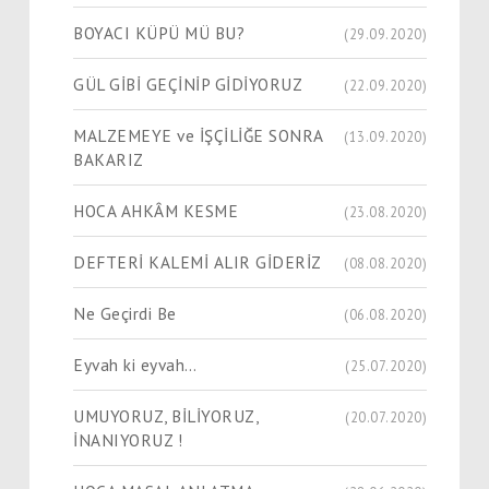
BOYACI KÜPÜ MÜ BU?
(29.09.2020)
GÜL GİBİ GEÇİNİP GİDİYORUZ
(22.09.2020)
MALZEMEYE ve İŞÇİLİĞE SONRA
(13.09.2020)
BAKARIZ
HOCA AHKÂM KESME
(23.08.2020)
DEFTERİ KALEMİ ALIR GİDERİZ
(08.08.2020)
Ne Geçirdi Be
(06.08.2020)
Eyvah ki eyvah…
(25.07.2020)
UMUYORUZ, BİLİYORUZ,
(20.07.2020)
İNANIYORUZ !