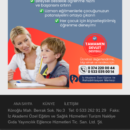
ANA SAYFA
KÜNYE
İLETİŞİM
Köroğlu Mah. Berrak Sok. No:3 Tel: 0 533 262 91 29 Faks:
İz Akademi Özel Eğitim ve Sağlık Hizmetleri Turizm Nakliye
Gıda Yayıncılık Eğlence Hizmetleri Tic. San. Ltd. Şti.