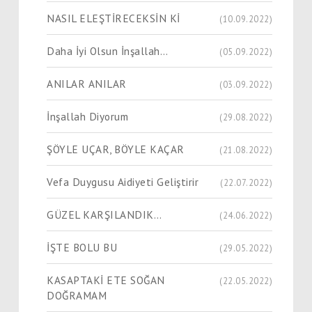
NASIL ELEŞTİRECEKSİN Kİ
(10.09.2022)
Daha İyi Olsun İnşallah…
(05.09.2022)
ANILAR ANILAR
(03.09.2022)
İnşallah Diyorum
(29.08.2022)
ŞÖYLE UÇAR, BÖYLE KAÇAR
(21.08.2022)
Vefa Duygusu Aidiyeti Geliştirir
(22.07.2022)
GÜZEL KARŞILANDIK…
(24.06.2022)
İŞTE BOLU BU
(29.05.2022)
KASAPTAKİ ETE SOĞAN
(22.05.2022)
DOĞRAMAM