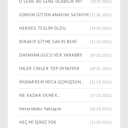
O SENE BU SENE OLABİLİR Mİ?
(20.07.2023)
GÖMÜN GİTSİN ANASINI SATAYIM
(12.06.2023)
HERKES TESLİM OLDU
(29.03.2023)
BIRAKIP GİTME SAKIN BENİ
(13.02.2023)
DAYANMA GÜCÜ VER YARABBİ!
(07.02.2023)
İNLER CİNLER TOP OYNUYOR
(09.01.2023)
MUHARREM HOCA UÇMUŞSUN…
(31.10.2022)
NE KADAR EKMEK…
(17.10.2022)
Heterodoks Yaklaşım
(03.10.2022)
HEÇ Mİ İŞİNİZ YOK
(13.09.2022)