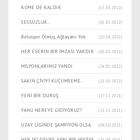
KÜME DE KALDIK
(15.05.2022)
SESSÜZLUK…
(01.05.2022)
Boluspor Ölmüş, Ağlayanı Yok
(10.04.2022)
HER ESERİN BİR İMZASI VARDIR
(03.02.2022)
MİLYONLARIMIZ YANDI
(26.01.2022)
SAKIN ÇİVİYİ KÜÇÜMSEME…
(21.01.2022)
YENİ BİR DURUŞ
(27.12.2021)
YAHU NEREYE GİDİYORUZ?
(21.11.2021)
UZAY LİGİNDE ŞAMPİYON OLSA
(04.10.2021)
HER İKİ DEVRE AYRI BİR HİKÂYE
(26.09.2021)