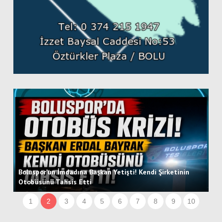
Boluspor'un İmdadına Başkan Yetişti! Kendi Şirketinin
Otobüsünü Tahsis Etti
Hü
1
2
3
4
5
6
7
8
9
10