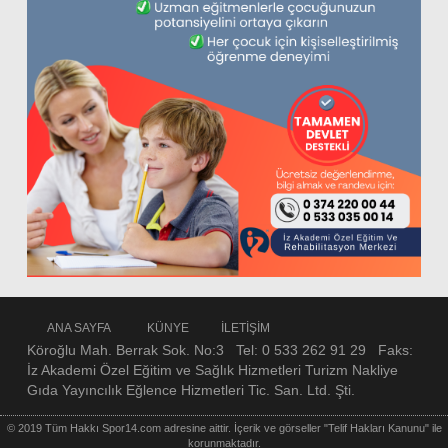
ANA SAYFA
KÜNYE
İLETİŞİM
Köroğlu Mah. Berrak Sok. No:3 Tel: 0 533 262 91 29 Faks:
İz Akademi Özel Eğitim ve Sağlık Hizmetleri Turizm Nakliye
Gıda Yayıncılık Eğlence Hizmetleri Tic. San. Ltd. Şti.
© 2019 Tüm Hakkı Spor14.com adresine aittir. İçerik ve görseller "Telif Hakları Kanunu" ile
korunmaktadır.