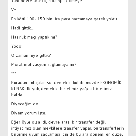
Yani devre arası için kampa gitmeye
Ve
En kötü 100- 150 bin lira para harcamaya gerek yoktu.
Hadi gittik…
Hazırlık maçı yaptık mı?
Yooo!
O zaman niye gittik?
Moral motivasyon sağlamaya mı?
***
Buradan anlaşılan şu; demek ki kulübümüzde EKONOMİK
KURAKLIK yok, demek ki bir elimiz yağda bir elimiz
balda.
Diyeceğim de…
Diyemiyorum işte.
Eğer öyle olsa idi, devre arası bir transfer değil,
ihtiyacımız olan mevkilere transfer yapar, bu transferlerin
birbirine uyum sağlaması için de bu ara dönemi en güzel