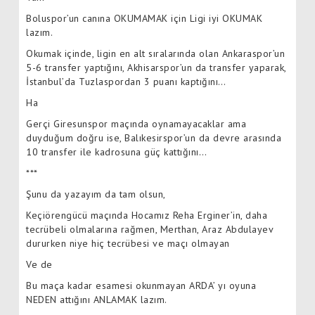
Boluspor’un canına OKUMAMAK için Ligi iyi OKUMAK
lazım.
Okumak içinde, ligin en alt sıralarında olan Ankaraspor’un
5-6 transfer yaptığını, Akhisarspor’un da transfer yaparak,
İstanbul’da Tuzlaspordan 3 puanı kaptığını…
Ha
Gerçi Giresunspor maçında oynamayacaklar ama
duyduğum doğru ise, Balıkesirspor’un da devre arasında
10 transfer ile kadrosuna güç kattığını…
***
Şunu da yazayım da tam olsun,
Keçiörengücü maçında Hocamız Reha Erginer’in, daha
tecrübeli olmalarına rağmen, Merthan, Araz Abdulayev
dururken niye hiç tecrübesi ve maçı olmayan
Ve de
Bu maça kadar esamesi okunmayan ARDA’ yı oyuna
NEDEN attığını ANLAMAK lazım.