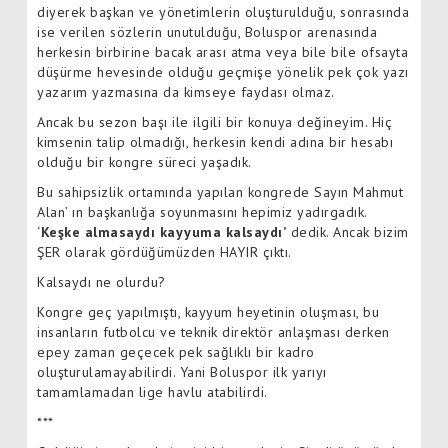
diyerek başkan ve yönetimlerin oluşturulduğu, sonrasında
ise verilen sözlerin unutulduğu, Boluspor arenasında
herkesin birbirine bacak arası atma veya bile bile ofsayta
düşürme hevesinde olduğu geçmişe yönelik pek çok yazı
yazarım yazmasına da kimseye faydası olmaz.
Ancak bu sezon başı ile ilgili bir konuya değineyim. Hiç
kimsenin talip olmadığı, herkesin kendi adına bir hesabı
olduğu bir kongre süreci yaşadık.
Bu sahipsizlik ortamında yapılan kongrede Sayın Mahmut
Alan’ ın başkanlığa soyunmasını hepimiz yadırgadık.
‘
Keşke almasaydı kayyuma kalsaydı’
dedik. Ancak bizim
ŞER olarak gördüğümüzden HAYIR çıktı.
Kalsaydı ne olurdu?
Kongre geç yapılmıştı, kayyum heyetinin oluşması, bu
insanların futbolcu ve teknik direktör anlaşması derken
epey zaman geçecek pek sağlıklı bir kadro
oluşturulamayabilirdi. Yani Boluspor ilk yarıyı
tamamlamadan lige havlu atabilirdi.
***