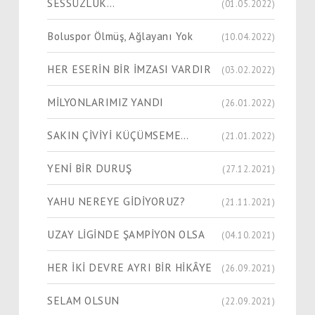
SESSÜZLUK…
(01.05.2022)
Boluspor Ölmüş, Ağlayanı Yok
(10.04.2022)
HER ESERİN BİR İMZASI VARDIR
(03.02.2022)
MİLYONLARIMIZ YANDI
(26.01.2022)
SAKIN ÇİVİYİ KÜÇÜMSEME…
(21.01.2022)
YENİ BİR DURUŞ
(27.12.2021)
YAHU NEREYE GİDİYORUZ?
(21.11.2021)
UZAY LİGİNDE ŞAMPİYON OLSA
(04.10.2021)
HER İKİ DEVRE AYRI BİR HİKÂYE
(26.09.2021)
SELAM OLSUN
(22.09.2021)