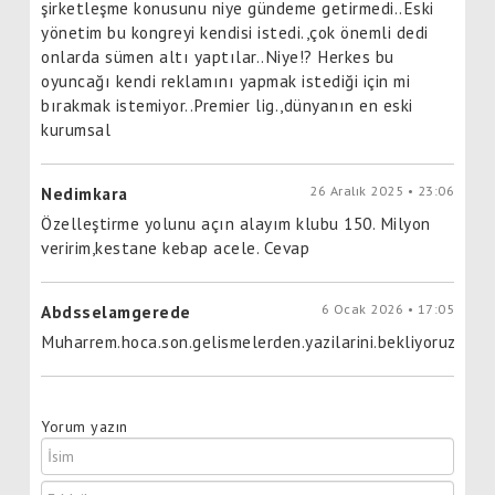
şirketleşme konusunu niye gündeme getirmedi..Eski
yönetim bu kongreyi kendisi istedi.,çok önemli dedi
onlarda sümen altı yaptılar..Niye!? Herkes bu
oyuncağı kendi reklamını yapmak istediği için mi
bırakmak istemiyor..Premier lig.,dünyanın en eski
kurumsal
26 Aralık 2025 • 23:06
Nedimkara
Özelleştirme yolunu açın alayım klubu 150. Milyon
veririm,kestane kebap acele. Cevap
6 Ocak 2026 • 17:05
Abdsselamgerede
Muharrem.hoca.son.gelismelerden.yazilarini.bekliyoruz.ne.ol
Yorum yazın