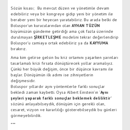
Sözün kısası; Bu mevcut düzen ve yönetimle devam
edebiliriz veya bir kongreye gidip yeni bir yönetim ile
beraber yeni bir heyecan yaratabiliriz. Bu arada belki de
Boluspor’un kurucularından olan
AYHAN TÜZÜN
büyümüzün gündeme getirdiği ama çok fazla üzerinde
durulmayan
ŞİRKETLEŞME
modelini tekrar değerlendirip
Boluspor’u camiaya ortak edebiliriz ya da
KAYYUMA
bırakırız.
Ama kim gelirse gelsin bu kriz ortamını yaşarken yarınları
tasarlamalı krizi fırsata dönüştürecek yollar aramalıyız.
Çünkü her büyük değişim, önce bir düşünce kavramı ile
başlar. Dönüşümün ilk adımı ise zihniyetlerin
değişmesidir.
Boluspor yıllardır aynı yöntemlerle farklı sonuçlar
bekledi zaman kaybetti. Oysa Albert Einstein’ın ‘
Aynı
şeyleri yaparak farklı sonuçlar beklemek deliliktir’
sözünü anlayabilseydik, dönüşüm için gerekli olan,
cesaret, vizyon ve kararlılığı gösterebilseydik bu günleri
görmeyebilirdik.
***