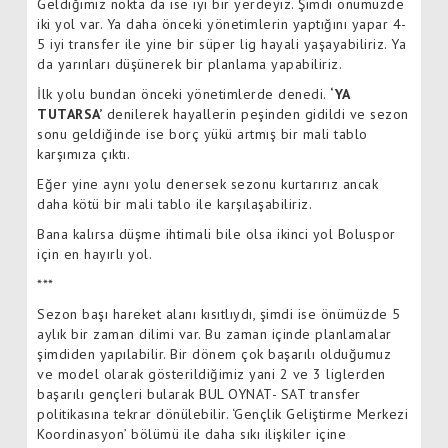
Geldiğimiz nokta da ise iyi bir yerdeyiz. Şimdi önümüzde
iki yol var. Ya daha önceki yönetimlerin yaptığını yapar 4-
5 iyi transfer ile yine bir süper lig hayali yaşayabiliriz. Ya
da yarınları düşünerek bir planlama yapabiliriz.
İlk yolu bundan önceki yönetimlerde denedi.
‘YA
TUTARSA’
denilerek hayallerin peşinden gidildi ve sezon
sonu geldiğinde ise borç yükü artmış bir mali tablo
karşımıza çıktı.
Eğer yine aynı yolu denersek sezonu kurtarırız ancak
daha kötü bir mali tablo ile karşılaşabiliriz.
Bana kalırsa düşme ihtimali bile olsa ikinci yol Boluspor
için en hayırlı yol.
***
Sezon başı hareket alanı kısıtlıydı, şimdi ise önümüzde 5
aylık bir zaman dilimi var. Bu zaman içinde planlamalar
şimdiden yapılabilir. Bir dönem çok başarılı olduğumuz
ve model olarak gösterildiğimiz yani 2 ve 3 liglerden
başarılı gençleri bularak BUL OYNAT- SAT transfer
politikasına tekrar dönülebilir. ‘Gençlik Geliştirme Merkezi
Koordinasyon’ bölümü ile daha sıkı ilişkiler içine